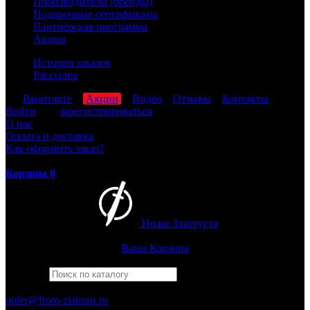
Производители (бренды)
Подарочные сертификаты
Партнёрская программа
Акции
История заказов
Рассылка
мы
Вконтакте
,
Акции
,
Видео
,
Отзывы
,
Контакты
Войти
или
зарегистрироваться
О нас
Оплата и доставка
Как оформить заказ?
Корзина
0
Ножи Златоуста
Интернет-магазин
Златоустовских ножей
Ваша Корзина
Найти
Например,
бекас
ПН-ПТ: 8:00-17:00 (МСК)
order@from-zlatoust.ru