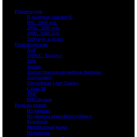
Выберите категорию
Рекомендуем
В наличии, скидки %
900...2000 руб.
2000...3000 руб.
3000...5000 руб.
5000 руб. и более
Производители
АиР
ЗЗОСС, Златоуст
ЗИК
Златко
Златоустовская оружейная фабрика
Златпрофит
Оружейник (Арт-Грани)
Стиль-М
ТМГ
РОСоружие
Разделы ножей
Из дамаска
Из дамаска атмосферостойкого
Кухонные
Метательные ножи
Недорогие