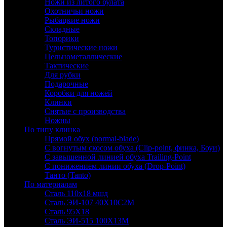
Ножи из литого булата
Охотничьи ножи
Рыбацкие ножи
Складные
Топорики
Туристические ножи
Цельнометаллические
Тактические
Для рубки
Подарочные
Коробки для ножей
Клинки
Снятые с производства
Ножны
По типу клинка
Прямой обух (normal-blade)
С вогнутым скосом обуха (Clip-point, финка, Боуи)
С завышенной линией обуха Trailing-Point
С понижением линии обуха (Drop-Point)
Танто (Tanto)
По материалам
Сталь 110х18 мшд
Сталь ЭИ-107 40Х10С2М
Сталь 95Х18
Сталь ЭИ-515 100Х13М