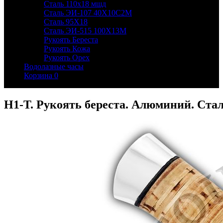
Сталь 110х18 мшд
Сталь ЭИ-107 40Х10С2М
Сталь 95Х18
Сталь ЭИ-515 100Х13М
Рукоять Береста
Рукоять Кожа
Рукоять Орех
Водолазные часы
Корзина
0
Н1-Т. Рукоять береста. Алюминий. Ста