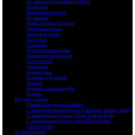
Из дамаска атмосферостойкого
Кухонные
Метательные ножи
Недорогие
Ножи из литого булата
Охотничьи ножи
Рыбацкие ножи
Складные
Топорики
Туристические ножи
Цельнометаллические
Тактические
Для рубки
Подарочные
Коробки для ножей
Клинки
Снятые с производства
Ножны
По типу клинка
Прямой обух (normal-blade)
С вогнутым скосом обуха (Clip-point, финка, Боуи)
С завышенной линией обуха Trailing-Point
С понижением линии обуха (Drop-Point)
Танто (Tanto)
По материалам