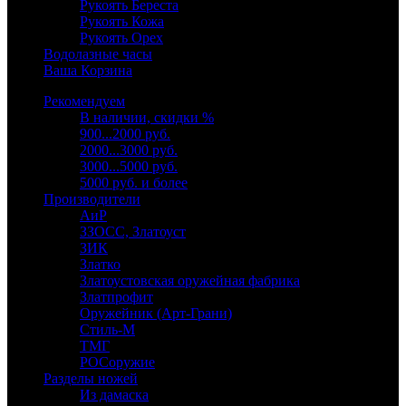
Рукоять Береста
Рукоять Кожа
Рукоять Орех
Водолазные часы
Ваша Корзина
Рекомендуем
В наличии, скидки %
900...2000 руб.
2000...3000 руб.
3000...5000 руб.
5000 руб. и более
Производители
АиР
ЗЗОСС, Златоуст
ЗИК
Златко
Златоустовская оружейная фабрика
Златпрофит
Оружейник (Арт-Грани)
Стиль-М
ТМГ
РОСоружие
Разделы ножей
Из дамаска