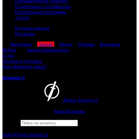
Производители (бренды)
Подарочные сертификаты
Партнёрская программа
Акции
История заказов
Рассылка
мы
Вконтакте
,
Акции
,
Видео
,
Отзывы
,
Контакты
Войти
или
зарегистрироваться
О нас
Оплата и доставка
Как оформить заказ?
Корзина
0
Ножи Златоуста
Интернет-магазин
Златоустовских ножей
Ваша Корзина
Найти
Например,
багира
ПН-ПТ: 8:00-17:00 (МСК)
order@from-zlatoust.ru