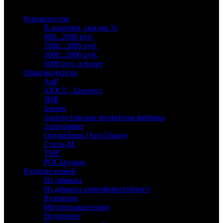
Выберите категорию
Рекомендуем
В наличии, скидки %
900...2000 руб.
2000...3000 руб.
3000...5000 руб.
5000 руб. и более
Производители
АиР
ЗЗОСС, Златоуст
ЗИК
Златко
Златоустовская оружейная фабрика
Златпрофит
Оружейник (Арт-Грани)
Стиль-М
ТМГ
РОСоружие
Разделы ножей
Из дамаска
Из дамаска атмосферостойкого
Кухонные
Метательные ножи
Недорогие