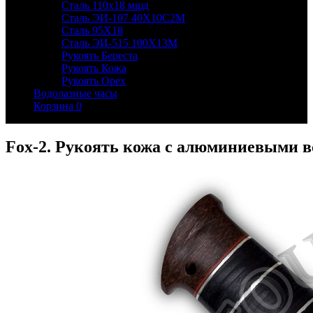
Сталь 110х18 мшд
Сталь ЭИ-107 40Х10С2М
Сталь 95Х18
Сталь ЭИ-515 100Х13М
Рукоять Береста
Рукоять Кожа
Рукоять Орех
Водолазные часы
Корзина
0
Fox-2. Рукоять кожа с алюминиевыми в