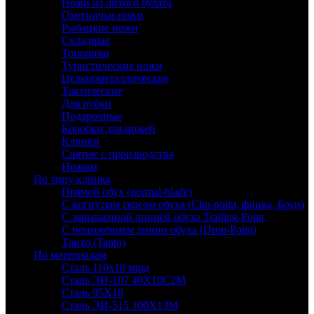
Ножи из литого булата
Охотничьи ножи
Рыбацкие ножи
Складные
Топорики
Туристические ножи
Цельнометаллические
Тактические
Для рубки
Подарочные
Коробки для ножей
Клинки
Снятые с производства
Ножны
По типу клинка
Прямой обух (normal-blade)
С вогнутым скосом обуха (Clip-point, финка, Боуи)
С завышенной линией обуха Trailing-Point
С понижением линии обуха (Drop-Point)
Танто (Tanto)
По материалам
Сталь 110х18 мшд
Сталь ЭИ-107 40Х10С2М
Сталь 95Х18
Сталь ЭИ-515 100Х13М