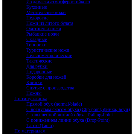
Из дамаска атмосферостойкого
Кухонные
Метательные ножи
Недорогие
Ножи из литого булата
Охотничьи ножи
Рыбацкие ножи
Складные
Топорики
Туристические ножи
Цельнометаллические
Тактические
Для рубки
Подарочные
Коробки для ножей
Клинки
Снятые с производства
Ножны
По типу клинка
Прямой обух (normal-blade)
С вогнутым скосом обуха (Clip-point, финка, Боуи)
С завышенной линией обуха Trailing-Point
С понижением линии обуха (Drop-Point)
Танто (Tanto)
По материалам