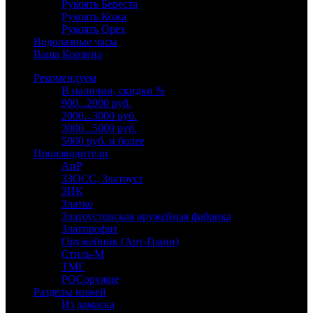
Рукоять Береста
Рукоять Кожа
Рукоять Орех
Водолазные часы
Ваша Корзина
Рекомендуем
В наличии, скидки %
900...2000 руб.
2000...3000 руб.
3000...5000 руб.
5000 руб. и более
Производители
АиР
ЗЗОСС, Златоуст
ЗИК
Златко
Златоустовская оружейная фабрика
Златпрофит
Оружейник (Арт-Грани)
Стиль-М
ТМГ
РОСоружие
Разделы ножей
Из дамаска