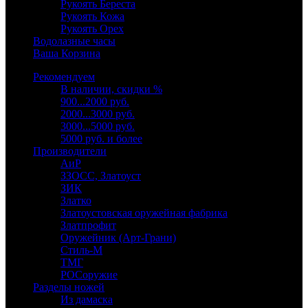
Рукоять Береста
Рукоять Кожа
Рукоять Орех
Водолазные часы
Ваша Корзина
Рекомендуем
В наличии, скидки %
900...2000 руб.
2000...3000 руб.
3000...5000 руб.
5000 руб. и более
Производители
АиР
ЗЗОСС, Златоуст
ЗИК
Златко
Златоустовская оружейная фабрика
Златпрофит
Оружейник (Арт-Грани)
Стиль-М
ТМГ
РОСоружие
Разделы ножей
Из дамаска