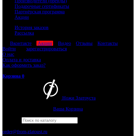
Производители (бренды)
Подарочные сертификаты
Партнёрская программа
Акции
История заказов
Рассылка
мы
Вконтакте
,
Акции
,
Видео
,
Отзывы
,
Контакты
Войти
или
зарегистрироваться
О нас
Оплата и доставка
Как оформить заказ?
Корзина
0
Ножи Златоуста
Интернет-магазин
Златоустовских ножей
Ваша Корзина
Найти
Например,
бекас
ПН-ПТ: 8:00-17:00 (МСК)
order@from-zlatoust.ru