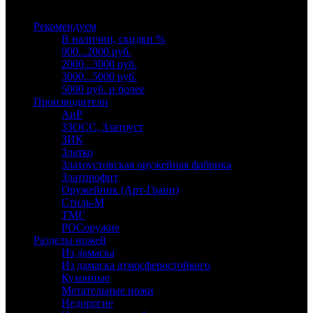
Выберите категорию
Рекомендуем
В наличии, скидки %
900...2000 руб.
2000...3000 руб.
3000...5000 руб.
5000 руб. и более
Производители
АиР
ЗЗОСС, Златоуст
ЗИК
Златко
Златоустовская оружейная фабрика
Златпрофит
Оружейник (Арт-Грани)
Стиль-М
ТМГ
РОСоружие
Разделы ножей
Из дамаска
Из дамаска атмосферостойкого
Кухонные
Метательные ножи
Недорогие