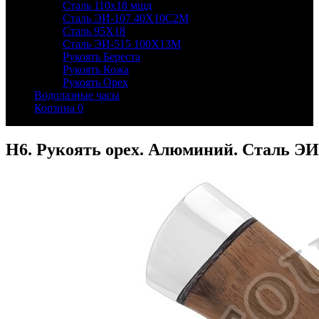
Сталь 110х18 мшд
Сталь ЭИ-107 40Х10С2М
Сталь 95Х18
Сталь ЭИ-515 100Х13М
Рукоять Береста
Рукоять Кожа
Рукоять Орех
Водолазные часы
Корзина
0
Н6. Рукоять орех. Алюминий. Сталь ЭИ