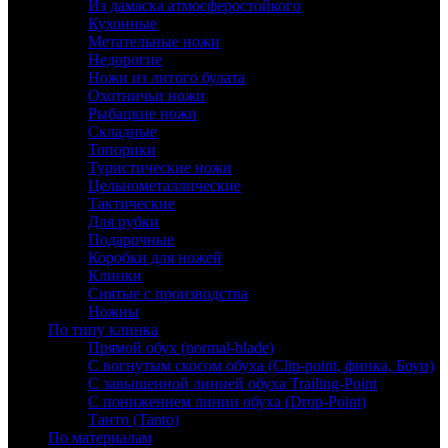
Из дамаска атмосферостойкого
Кухонные
Метательные ножи
Недорогие
Ножи из литого булата
Охотничьи ножи
Рыбацкие ножи
Складные
Топорики
Туристические ножи
Цельнометаллические
Тактические
Для рубки
Подарочные
Коробки для ножей
Клинки
Снятые с производства
Ножны
По типу клинка
Прямой обух (normal-blade)
С вогнутым скосом обуха (Clip-point, финка, Боуи)
С завышенной линией обуха Trailing-Point
С понижением линии обуха (Drop-Point)
Танто (Tanto)
По материалам