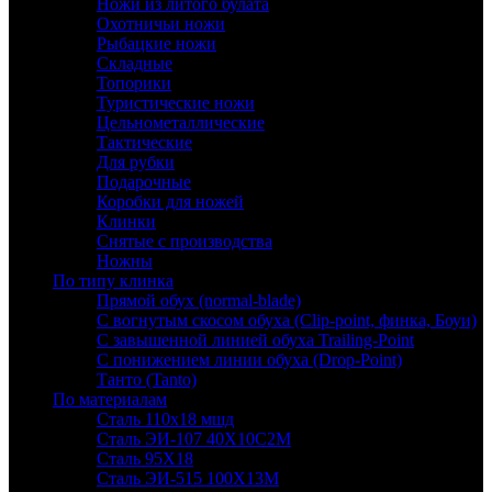
Ножи из литого булата
Охотничьи ножи
Рыбацкие ножи
Складные
Топорики
Туристические ножи
Цельнометаллические
Тактические
Для рубки
Подарочные
Коробки для ножей
Клинки
Снятые с производства
Ножны
По типу клинка
Прямой обух (normal-blade)
С вогнутым скосом обуха (Clip-point, финка, Боуи)
С завышенной линией обуха Trailing-Point
С понижением линии обуха (Drop-Point)
Танто (Tanto)
По материалам
Сталь 110х18 мшд
Сталь ЭИ-107 40Х10С2М
Сталь 95Х18
Сталь ЭИ-515 100Х13М