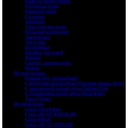
Ножи из литого булата
Охотничьи ножи
Рыбацкие ножи
Складные
Топорики
Туристические ножи
Цельнометаллические
Тактические
Для рубки
Подарочные
Коробки для ножей
Клинки
Снятые с производства
Ножны
По типу клинка
Прямой обух (normal-blade)
С вогнутым скосом обуха (Clip-point, финка, Боуи)
С завышенной линией обуха Trailing-Point
С понижением линии обуха (Drop-Point)
Танто (Tanto)
По материалам
Сталь 110х18 мшд
Сталь ЭИ-107 40Х10С2М
Сталь 95Х18
Сталь ЭИ-515 100Х13М