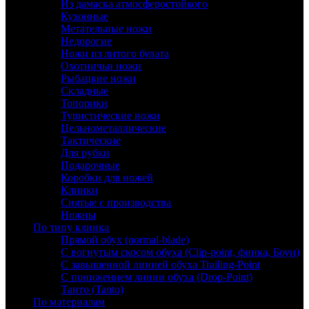
Из дамаска атмосферостойкого
Кухонные
Метательные ножи
Недорогие
Ножи из литого булата
Охотничьи ножи
Рыбацкие ножи
Складные
Топорики
Туристические ножи
Цельнометаллические
Тактические
Для рубки
Подарочные
Коробки для ножей
Клинки
Снятые с производства
Ножны
По типу клинка
Прямой обух (normal-blade)
С вогнутым скосом обуха (Clip-point, финка, Боуи)
С завышенной линией обуха Trailing-Point
С понижением линии обуха (Drop-Point)
Танто (Tanto)
По материалам