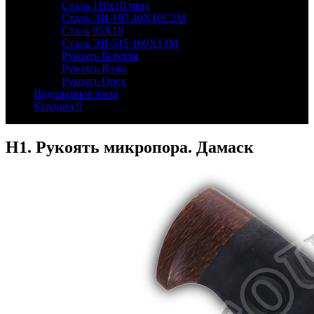
Сталь 110х18 мшд
Сталь ЭИ-107 40Х10С2М
Сталь 95Х18
Сталь ЭИ-515 100Х13М
Рукоять Береста
Рукоять Кожа
Рукоять Орех
Водолазные часы
Корзина
0
Н1. Рукоять микропора. Дамаск