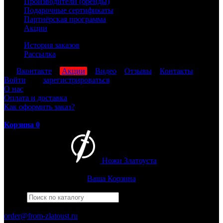
Производители (бренды)
Подарочные сертификаты
Партнёрская программа
Акции
История заказов
Рассылка
мы
Вконтакте
,
Акции
,
Видео
,
Отзывы
,
Контакты
Войти
или
зарегистрироваться
О нас
Оплата и доставка
Как оформить заказ?
Корзина
0
Ножи Златоуста
Интернет-магазин
Златоустовских ножей
Ваша Корзина
Найти
Например,
штрафбат
ПН-ПТ: 8:00-17:00 (МСК)
order@from-zlatoust.ru