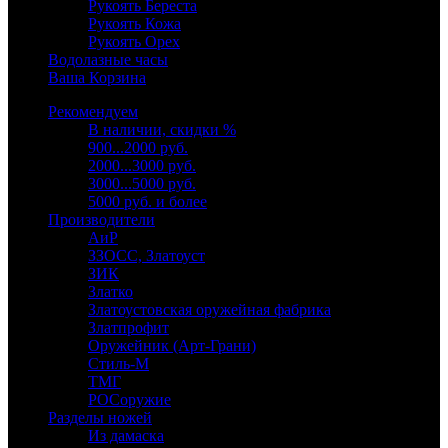
Рукоять Береста
Рукоять Кожа
Рукоять Орех
Водолазные часы
Ваша Корзина
Рекомендуем
В наличии, скидки %
900...2000 руб.
2000...3000 руб.
3000...5000 руб.
5000 руб. и более
Производители
АиР
ЗЗОСС, Златоуст
ЗИК
Златко
Златоустовская оружейная фабрика
Златпрофит
Оружейник (Арт-Грани)
Стиль-М
ТМГ
РОСоружие
Разделы ножей
Из дамаска