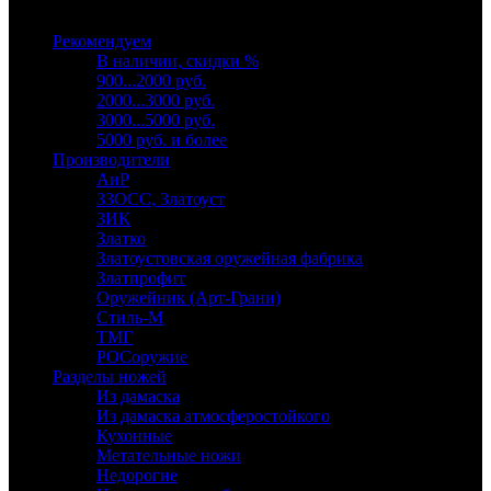
Выберите категорию
Рекомендуем
В наличии, скидки %
900...2000 руб.
2000...3000 руб.
3000...5000 руб.
5000 руб. и более
Производители
АиР
ЗЗОСС, Златоуст
ЗИК
Златко
Златоустовская оружейная фабрика
Златпрофит
Оружейник (Арт-Грани)
Стиль-М
ТМГ
РОСоружие
Разделы ножей
Из дамаска
Из дамаска атмосферостойкого
Кухонные
Метательные ножи
Недорогие