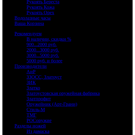
Рукоять Береста
Рукоять Кожа
Рукоять Орех
Водолазные часы
Ваша Корзина
Рекомендуем
В наличии, скидки %
900...2000 руб.
2000...3000 руб.
3000...5000 руб.
5000 руб. и более
Производители
АиР
ЗЗОСС, Златоуст
ЗИК
Златко
Златоустовская оружейная фабрика
Златпрофит
Оружейник (Арт-Грани)
Стиль-М
ТМГ
РОСоружие
Разделы ножей
Из дамаска