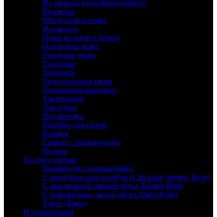
Из дамаска атмосферостойкого
Кухонные
Метательные ножи
Недорогие
Ножи из литого булата
Охотничьи ножи
Рыбацкие ножи
Складные
Топорики
Туристические ножи
Цельнометаллические
Тактические
Для рубки
Подарочные
Коробки для ножей
Клинки
Снятые с производства
Ножны
По типу клинка
Прямой обух (normal-blade)
С вогнутым скосом обуха (Clip-point, финка, Боуи)
С завышенной линией обуха Trailing-Point
С понижением линии обуха (Drop-Point)
Танто (Tanto)
По материалам