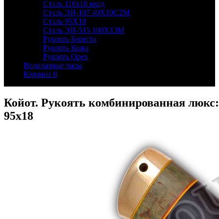
Сталь 110х18 мшд
Сталь ЭИ-107 40Х10С2М
Сталь 95Х18
Сталь ЭИ-515 100Х13М
Рукоять Береста
Рукоять Кожа
Рукоять Орех
Водолазные часы
Корзина
0
Койот. Рукоять комбинированная люкс: 
95х18