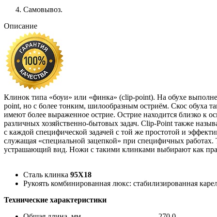
Самовывоз.
Описание
Клинок типа «боуи» или «финка» (clip-point). На обухе выпол
point, но с более тонким, шилообразным остриём. Скос обуха 
имеют более выраженное острие. Острие находится близко к о
различных хозяйственно-бытовых задач. Clip-Point также назы
с каждой специфической задачей с той же простотой и эффекти
служащая «специальной зацепкой» при специфичных работах. Т
устрашающий вид. Ножи с такими клинками выбирают как прави
Сталь клинка
95Х18
Рукоять комбинированная люкс: стабилизированная карель
Технические характеристики
Общая длина, мм........................................270,0