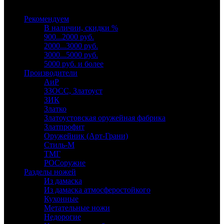
Выберите категорию
Рекомендуем
В наличии, скидки %
900...2000 руб.
2000...3000 руб.
3000...5000 руб.
5000 руб. и более
Производители
АиР
ЗЗОСС, Златоуст
ЗИК
Златко
Златоустовская оружейная фабрика
Златпрофит
Оружейник (Арт-Грани)
Стиль-М
ТМГ
РОСоружие
Разделы ножей
Из дамаска
Из дамаска атмосферостойкого
Кухонные
Метательные ножи
Недорогие