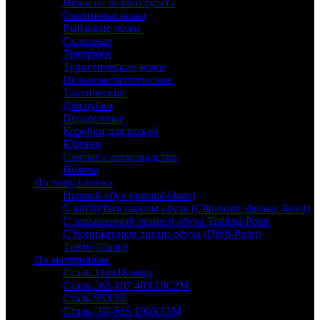
Ножи из литого булата
Охотничьи ножи
Рыбацкие ножи
Складные
Топорики
Туристические ножи
Цельнометаллические
Тактические
Для рубки
Подарочные
Коробки для ножей
Клинки
Снятые с производства
Ножны
По типу клинка
Прямой обух (normal-blade)
С вогнутым скосом обуха (Clip-point, финка, Боуи)
С завышенной линией обуха Trailing-Point
С понижением линии обуха (Drop-Point)
Танто (Tanto)
По материалам
Сталь 110х18 мшд
Сталь ЭИ-107 40Х10С2М
Сталь 95Х18
Сталь ЭИ-515 100Х13М