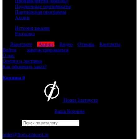
Производители (бренды)
Подарочные сертификаты
Партнёрская программа
Акции
История заказов
Рассылка
мы
Вконтакте
,
Акции
,
Видео
,
Отзывы
,
Контакты
Войти
или
зарегистрироваться
О нас
Оплата и доставка
Как оформить заказ?
Корзина
0
Ножи Златоуста
Интернет-магазин
Златоустовских ножей
Ваша Корзина
Найти
Например,
бекас
ПН-ПТ: 8:00-17:00 (МСК)
order@from-zlatoust.ru