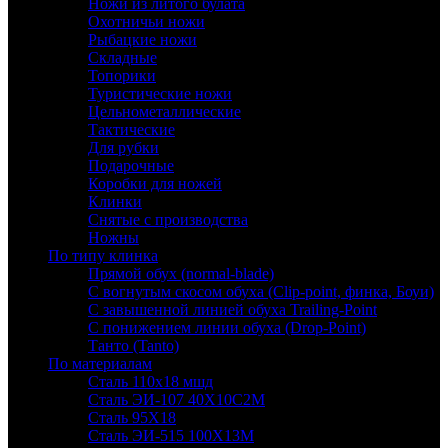
Ножи из литого булата
Охотничьи ножи
Рыбацкие ножи
Складные
Топорики
Туристические ножи
Цельнометаллические
Тактические
Для рубки
Подарочные
Коробки для ножей
Клинки
Снятые с производства
Ножны
По типу клинка
Прямой обух (normal-blade)
С вогнутым скосом обуха (Clip-point, финка, Боуи)
С завышенной линией обуха Trailing-Point
С понижением линии обуха (Drop-Point)
Танто (Tanto)
По материалам
Сталь 110х18 мшд
Сталь ЭИ-107 40Х10С2М
Сталь 95Х18
Сталь ЭИ-515 100Х13М