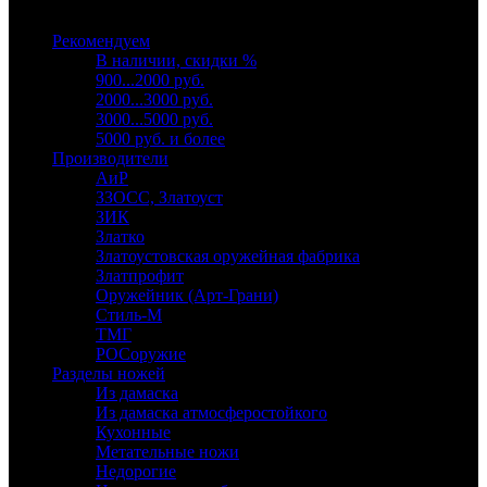
Выберите категорию
Рекомендуем
В наличии, скидки %
900...2000 руб.
2000...3000 руб.
3000...5000 руб.
5000 руб. и более
Производители
АиР
ЗЗОСС, Златоуст
ЗИК
Златко
Златоустовская оружейная фабрика
Златпрофит
Оружейник (Арт-Грани)
Стиль-М
ТМГ
РОСоружие
Разделы ножей
Из дамаска
Из дамаска атмосферостойкого
Кухонные
Метательные ножи
Недорогие