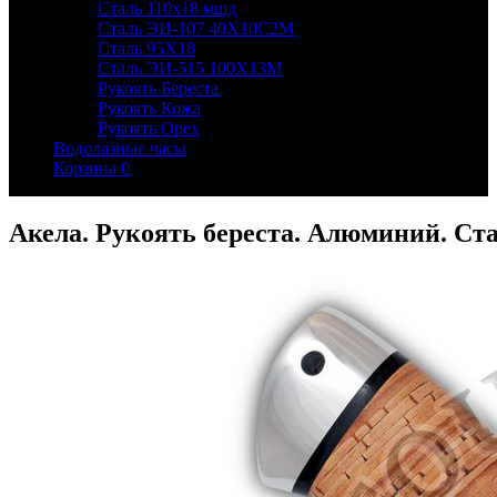
Сталь 110х18 мшд
Сталь ЭИ-107 40Х10С2М
Сталь 95Х18
Сталь ЭИ-515 100Х13М
Рукоять Береста
Рукоять Кожа
Рукоять Орех
Водолазные часы
Корзина
0
Акела. Рукоять береста. Алюминий. Ста