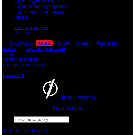
Производители (бренды)
Подарочные сертификаты
Партнёрская программа
Акции
История заказов
Рассылка
мы
Вконтакте
,
Акции
,
Видео
,
Отзывы
,
Контакты
Войти
или
зарегистрироваться
О нас
Оплата и доставка
Как оформить заказ?
Корзина
0
Ножи Златоуста
Интернет-магазин
Златоустовских ножей
Ваша Корзина
Найти
Например,
гвардейский
ПН-ПТ: 8:00-17:00 (МСК)
order@from-zlatoust.ru