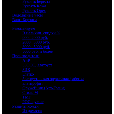
Рукоять Береста
Рукоять Кожа
Рукоять Орех
Водолазные часы
Ваша Корзина
Рекомендуем
В наличии, скидки %
900...2000 руб.
2000...3000 руб.
3000...5000 руб.
5000 руб. и более
Производители
АиР
ЗЗОСС, Златоуст
ЗИК
Златко
Златоустовская оружейная фабрика
Златпрофит
Оружейник (Арт-Грани)
Стиль-М
ТМГ
РОСоружие
Разделы ножей
Из дамаска