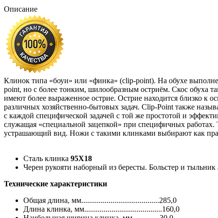
Описание
Клинок типа «боуи» или «финка» (clip-point). На обухе выпол
point, но с более тонким, шилообразным остриём. Скос обуха 
имеют более выраженное острие. Острие находится близко к о
различных хозяйственно-бытовых задач. Clip-Point также назы
с каждой специфической задачей с той же простотой и эффекти
служащая «специальной зацепкой» при специфичных работах. Т
устрашающий вид. Ножи с такими клинками выбирают как прави
Сталь клинка
95Х18
Черен рукояти наборный из бересты. Больстер и тыльни
Технические характеристики
Общая длина, мм........................................285,0
Длина клинка, мм........................................160,0
Наибольшая ширина клинка, мм..............30,0