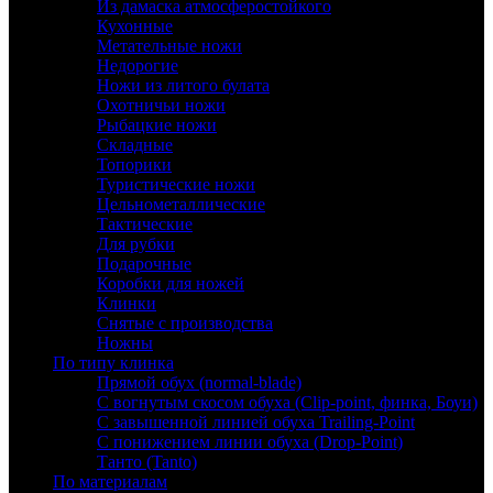
Из дамаска атмосферостойкого
Кухонные
Метательные ножи
Недорогие
Ножи из литого булата
Охотничьи ножи
Рыбацкие ножи
Складные
Топорики
Туристические ножи
Цельнометаллические
Тактические
Для рубки
Подарочные
Коробки для ножей
Клинки
Снятые с производства
Ножны
По типу клинка
Прямой обух (normal-blade)
С вогнутым скосом обуха (Clip-point, финка, Боуи)
С завышенной линией обуха Trailing-Point
С понижением линии обуха (Drop-Point)
Танто (Tanto)
По материалам