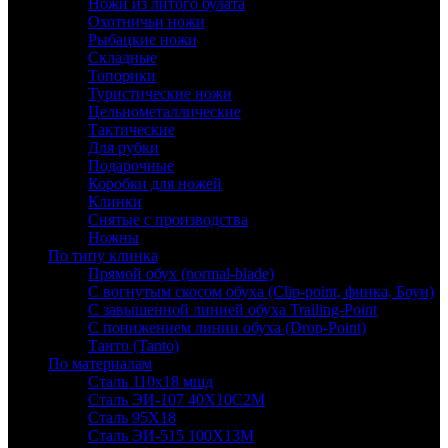
Ножи из литого булата
Охотничьи ножи
Рыбацкие ножи
Складные
Топорики
Туристические ножи
Цельнометаллические
Тактические
Для рубки
Подарочные
Коробки для ножей
Клинки
Снятые с производства
Ножны
По типу клинка
Прямой обух (normal-blade)
С вогнутым скосом обуха (Clip-point, финка, Боуи)
С завышенной линией обуха Trailing-Point
С понижением линии обуха (Drop-Point)
Танто (Tanto)
По материалам
Сталь 110х18 мшд
Сталь ЭИ-107 40Х10С2М
Сталь 95Х18
Сталь ЭИ-515 100Х13М