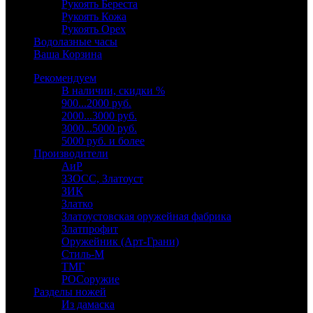
Рукоять Береста
Рукоять Кожа
Рукоять Орех
Водолазные часы
Ваша Корзина
Рекомендуем
В наличии, скидки %
900...2000 руб.
2000...3000 руб.
3000...5000 руб.
5000 руб. и более
Производители
АиР
ЗЗОСС, Златоуст
ЗИК
Златко
Златоустовская оружейная фабрика
Златпрофит
Оружейник (Арт-Грани)
Стиль-М
ТМГ
РОСоружие
Разделы ножей
Из дамаска