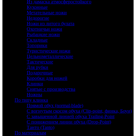
Из дамаска атмосферостойкого
Кухонные
Метательные ножи
Недорогие
Ножи из литого булата
Охотничьи ножи
Рыбацкие ножи
Складные
Топорики
Туристические ножи
Цельнометаллические
Тактические
Для рубки
Подарочные
Коробки для ножей
Клинки
Снятые с производства
Ножны
По типу клинка
Прямой обух (normal-blade)
С вогнутым скосом обуха (Clip-point, финка, Боуи)
С завышенной линией обуха Trailing-Point
С понижением линии обуха (Drop-Point)
Танто (Tanto)
По материалам