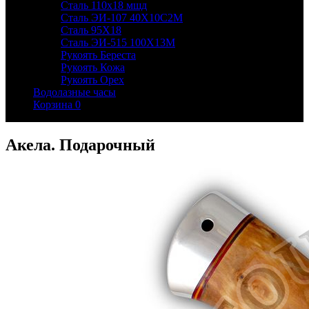
Сталь 110х18 мшд
Сталь ЭИ-107 40Х10С2М
Сталь 95Х18
Сталь ЭИ-515 100Х13М
Рукоять Береста
Рукоять Кожа
Рукоять Орех
Водолазные часы
Корзина
0
Акела. Подарочный