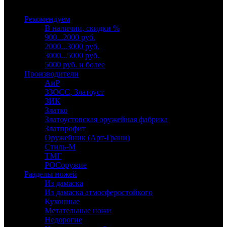
Выберите категорию
Рекомендуем
В наличии, скидки %
900...2000 руб.
2000...3000 руб.
3000...5000 руб.
5000 руб. и более
Производители
АиР
ЗЗОСС, Златоуст
ЗИК
Златко
Златоустовская оружейная фабрика
Златпрофит
Оружейник (Арт-Грани)
Стиль-М
ТМГ
РОСоружие
Разделы ножей
Из дамаска
Из дамаска атмосферостойкого
Кухонные
Метательные ножи
Недорогие