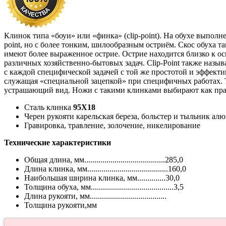
Клинок типа «боуи» или «финка» (clip-point). На обухе выпол
point, но с более тонким, шилообразным остриём. Скос обуха 
имеют более выраженное острие. Острие находится близко к о
различных хозяйственно-бытовых задач. Clip-Point также назы
с каждой специфической задачей с той же простотой и эффекти
служащая «специальной зацепкой» при специфичных работах. Т
устрашающий вид. Ножи с такими клинками выбирают как прави
Сталь клинка
95Х18
Черен рукояти карельская береза, больстер и тыльник а
Гравировка, травление, золочение, никелирование
Технические характеристики
Общая длина, мм........................................285,0
Длина клинка, мм........................................160,0
Наибольшая ширина клинка, мм..............30,0
Толщина обуха, мм.........................................3,5
Длина рукояти, мм......................................
Толщина рукояти,мм