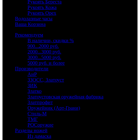
Рукоять Береста
Рукоять Кожа
Рукоять Орех
Водолазные часы
Ваша Корзина
Рекомендуем
В наличии, скидки %
900...2000 руб.
2000...3000 руб.
3000...5000 руб.
5000 руб. и более
Производители
АиР
ЗЗОСС, Златоуст
ЗИК
Златко
Златоустовская оружейная фабрика
Златпрофит
Оружейник (Арт-Грани)
Стиль-М
ТМГ
РОСоружие
Разделы ножей
Из дамаска