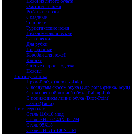
Ножи из литого булата
Охотничьи ножи
Рыбацкие ножи
Складные
Топорики
Туристические ножи
Цельнометаллические
Тактические
Для рубки
Подарочные
Коробки для ножей
Клинки
Снятые с производства
Ножны
По типу клинка
Прямой обух (normal-blade)
С вогнутым скосом обуха (Clip-point, финка, Боуи)
С завышенной линией обуха Trailing-Point
С понижением линии обуха (Drop-Point)
Танто (Tanto)
По материалам
Сталь 110х18 мшд
Сталь ЭИ-107 40Х10С2М
Сталь 95Х18
Сталь ЭИ-515 100Х13М