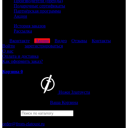
Производители (бренды)
Подарочные сертификаты
Партнёрская программа
Акции
История заказов
Рассылка
мы
Вконтакте
,
Акции
,
Видео
,
Отзывы
,
Контакты
Войти
или
зарегистрироваться
О нас
Оплата и доставка
Как оформить заказ?
Корзина
0
Ножи Златоуста
Интернет-магазин
Златоустовских ножей
Ваша Корзина
Найти
Например,
рысь
ПН-ПТ: 8:00-17:00 (МСК)
order@from-zlatoust.ru