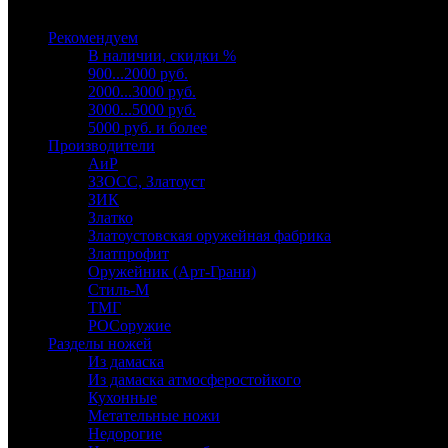
Выберите категорию
Рекомендуем
В наличии, скидки %
900...2000 руб.
2000...3000 руб.
3000...5000 руб.
5000 руб. и более
Производители
АиР
ЗЗОСС, Златоуст
ЗИК
Златко
Златоустовская оружейная фабрика
Златпрофит
Оружейник (Арт-Грани)
Стиль-М
ТМГ
РОСоружие
Разделы ножей
Из дамаска
Из дамаска атмосферостойкого
Кухонные
Метательные ножи
Недорогие