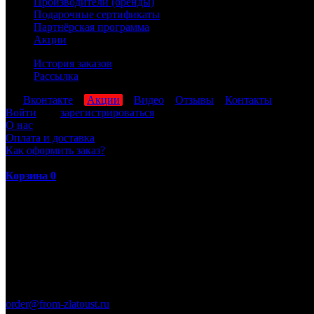
Производители (бренды)
Подарочные сертификаты
Партнёрская программа
Акции
История заказов
Рассылка
мы
Вконтакте
,
Акции
,
Видео
,
Отзывы
,
Контакты
Войти
или
зарегистрироваться
О нас
Оплата и доставка
Как оформить заказ?
Корзина
0
ПН-ПТ: 8:00-17:00 (МСК)
order@from-zlatoust.ru