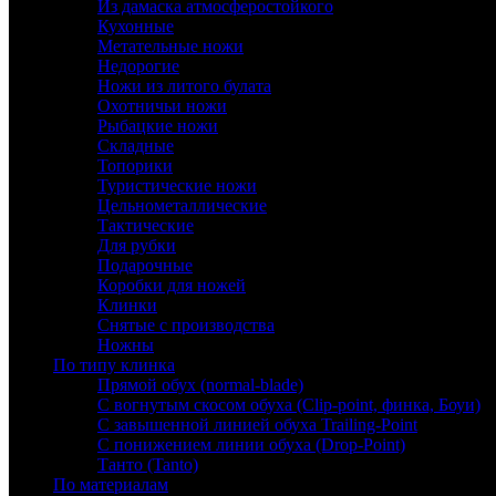
Из дамаска атмосферостойкого
Кухонные
Метательные ножи
Недорогие
Ножи из литого булата
Охотничьи ножи
Рыбацкие ножи
Складные
Топорики
Туристические ножи
Цельнометаллические
Тактические
Для рубки
Подарочные
Коробки для ножей
Клинки
Снятые с производства
Ножны
По типу клинка
Прямой обух (normal-blade)
С вогнутым скосом обуха (Clip-point, финка, Боуи)
С завышенной линией обуха Trailing-Point
С понижением линии обуха (Drop-Point)
Танто (Tanto)
По материалам