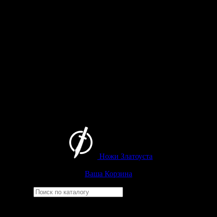
Ножи Златоуста
Интернет-магазин
Златоустовских ножей
Ваша Корзина
Найти
Например,
кузюк