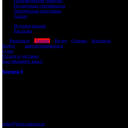
Производители (бренды)
Подарочные сертификаты
Партнёрская программа
Акции
История заказов
Рассылка
мы
Вконтакте
,
Акции
,
Видео
,
Отзывы
,
Контакты
Войти
или
зарегистрироваться
О нас
Оплата и доставка
Как оформить заказ?
Корзина
0
ПН-ПТ: 8:00-17:00 (МСК)
order@from-zlatoust.ru