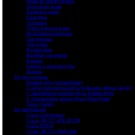
Ножи из литого булата
Охотничьи ножи
Рыбацкие ножи
Складные
Топорики
Туристические ножи
Цельнометаллические
Тактические
Для рубки
Подарочные
Коробки для ножей
Клинки
Снятые с производства
Ножны
По типу клинка
Прямой обух (normal-blade)
С вогнутым скосом обуха (Clip-point, финка, Боуи)
С завышенной линией обуха Trailing-Point
С понижением линии обуха (Drop-Point)
Танто (Tanto)
По материалам
Сталь 110х18 мшд
Сталь ЭИ-107 40Х10С2М
Сталь 95Х18
Сталь ЭИ-515 100Х13М