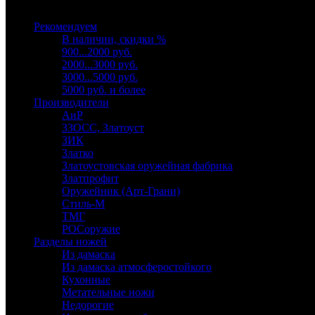
Выберите категорию
Рекомендуем
В наличии, скидки %
900...2000 руб.
2000...3000 руб.
3000...5000 руб.
5000 руб. и более
Производители
АиР
ЗЗОСС, Златоуст
ЗИК
Златко
Златоустовская оружейная фабрика
Златпрофит
Оружейник (Арт-Грани)
Стиль-М
ТМГ
РОСоружие
Разделы ножей
Из дамаска
Из дамаска атмосферостойкого
Кухонные
Метательные ножи
Недорогие