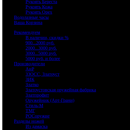
Рукоять Береста
Рукоять Кожа
Рукоять Орех
Водолазные часы
Ваша Корзина
Рекомендуем
В наличии, скидки %
900...2000 руб.
2000...3000 руб.
3000...5000 руб.
5000 руб. и более
Производители
АиР
ЗЗОСС, Златоуст
ЗИК
Златко
Златоустовская оружейная фабрика
Златпрофит
Оружейник (Арт-Грани)
Стиль-М
ТМГ
РОСоружие
Разделы ножей
Из дамаска