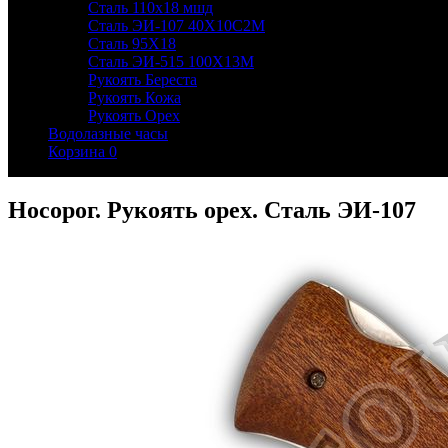
Сталь 110х18 мшд
Сталь ЭИ-107 40Х10С2М
Сталь 95Х18
Сталь ЭИ-515 100Х13М
Рукоять Береста
Рукоять Кожа
Рукоять Орех
Водолазные часы
Корзина
0
Носорог. Рукоять орех. Сталь ЭИ-107