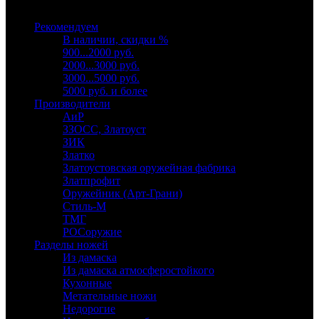
Выберите категорию
Рекомендуем
В наличии, скидки %
900...2000 руб.
2000...3000 руб.
3000...5000 руб.
5000 руб. и более
Производители
АиР
ЗЗОСС, Златоуст
ЗИК
Златко
Златоустовская оружейная фабрика
Златпрофит
Оружейник (Арт-Грани)
Стиль-М
ТМГ
РОСоружие
Разделы ножей
Из дамаска
Из дамаска атмосферостойкого
Кухонные
Метательные ножи
Недорогие