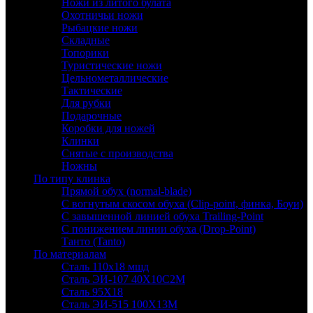
Ножи из литого булата
Охотничьи ножи
Рыбацкие ножи
Складные
Топорики
Туристические ножи
Цельнометаллические
Тактические
Для рубки
Подарочные
Коробки для ножей
Клинки
Снятые с производства
Ножны
По типу клинка
Прямой обух (normal-blade)
С вогнутым скосом обуха (Clip-point, финка, Боуи)
С завышенной линией обуха Trailing-Point
С понижением линии обуха (Drop-Point)
Танто (Tanto)
По материалам
Сталь 110х18 мшд
Сталь ЭИ-107 40Х10С2М
Сталь 95Х18
Сталь ЭИ-515 100Х13М