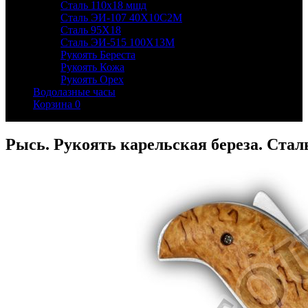
Сталь 110х18 мшд
Сталь ЭИ-107 40Х10С2М
Сталь 95Х18
Сталь ЭИ-515 100Х13М
Рукоять Береста
Рукоять Кожа
Рукоять Орех
Водолазные часы
Корзина
0
Рысь. Рукоять карельская береза. Стал