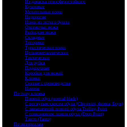
Из дамаска атмосферостойкого
Кухонные
Метательные ножи
Недорогие
Ножи из литого булата
Охотничьи ножи
Рыбацкие ножи
Складные
Топорики
Туристические ножи
Цельнометаллические
Тактические
Для рубки
Подарочные
Коробки для ножей
Клинки
Снятые с производства
Ножны
По типу клинка
Прямой обух (normal-blade)
С вогнутым скосом обуха (Clip-point, финка, Боуи)
С завышенной линией обуха Trailing-Point
С понижением линии обуха (Drop-Point)
Танто (Tanto)
По материалам