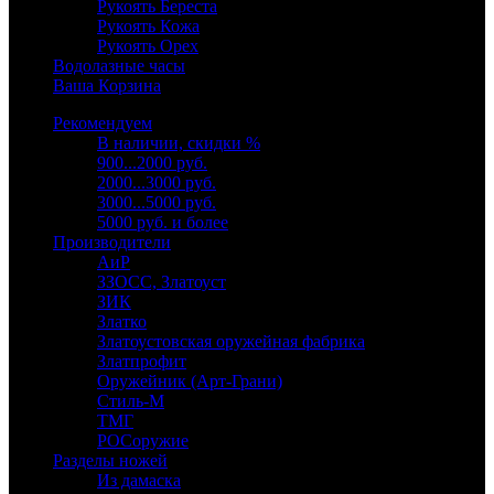
Рукоять Береста
Рукоять Кожа
Рукоять Орех
Водолазные часы
Ваша Корзина
Рекомендуем
В наличии, скидки %
900...2000 руб.
2000...3000 руб.
3000...5000 руб.
5000 руб. и более
Производители
АиР
ЗЗОСС, Златоуст
ЗИК
Златко
Златоустовская оружейная фабрика
Златпрофит
Оружейник (Арт-Грани)
Стиль-М
ТМГ
РОСоружие
Разделы ножей
Из дамаска