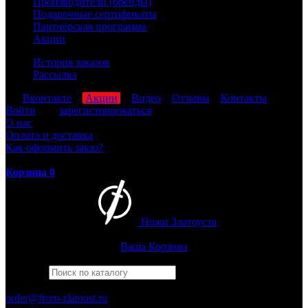
Производители (бренды)
Подарочные сертификаты
Партнёрская программа
Акции
История заказов
Рассылка
мы
Вконтакте
,
Акции
,
Видео
,
Отзывы
,
Контакты
Войти
или
зарегистрироваться
О нас
Оплата и доставка
Как оформить заказ?
Корзина
0
Ножи Златоуста
Интернет-магазин
Златоустовских ножей
Ваша Корзина
Найти
Например,
бекас
ПН-ПТ: 8:00-17:00 (МСК)
order@from-zlatoust.ru