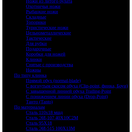
Ножи из литого булата
Охотничьи ножи
Рыбацкие ножи
Складные
Топорики
Туристические ножи
Цельнометаллические
Тактические
Для рубки
Подарочные
Коробки для ножей
Клинки
Снятые с производства
Ножны
По типу клинка
Прямой обух (normal-blade)
С вогнутым скосом обуха (Clip-point, финка, Боуи)
С завышенной линией обуха Trailing-Point
С понижением линии обуха (Drop-Point)
Танто (Tanto)
По материалам
Сталь 110х18 мшд
Сталь ЭИ-107 40Х10С2М
Сталь 95Х18
Сталь ЭИ-515 100Х13М