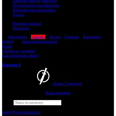
Производители (бренды)
Подарочные сертификаты
Партнёрская программа
Акции
История заказов
Рассылка
мы
Вконтакте
,
Акции
,
Видео
,
Отзывы
,
Контакты
Войти
или
зарегистрироваться
О нас
Оплата и доставка
Как оформить заказ?
Корзина
0
Ножи Златоуста
Интернет-магазин
Златоустовских ножей
Ваша Корзина
Найти
Например,
армейский
ПН-ПТ: 8:00-17:00 (МСК)
order@from-zlatoust.ru