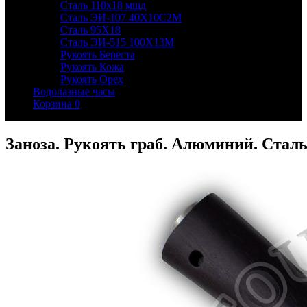
Сталь 110х18 мшд
Сталь ЭИ-107 40Х10С2М
Сталь 95Х18
Сталь ЭИ-515 100Х13М
Рукоять Береста
Рукоять Кожа
Рукоять Орех
Водолазные часы
Корзина
0
Заноза. Рукоять граб. Алюминий. Стал