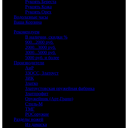
Рукоять Береста
Рукоять Кожа
Рукоять Орех
Водолазные часы
Ваша Корзина
Рекомендуем
В наличии, скидки %
900...2000 руб.
2000...3000 руб.
3000...5000 руб.
5000 руб. и более
Производители
АиР
ЗЗОСС, Златоуст
ЗИК
Златко
Златоустовская оружейная фабрика
Златпрофит
Оружейник (Арт-Грани)
Стиль-М
ТМГ
РОСоружие
Разделы ножей
Из дамаска