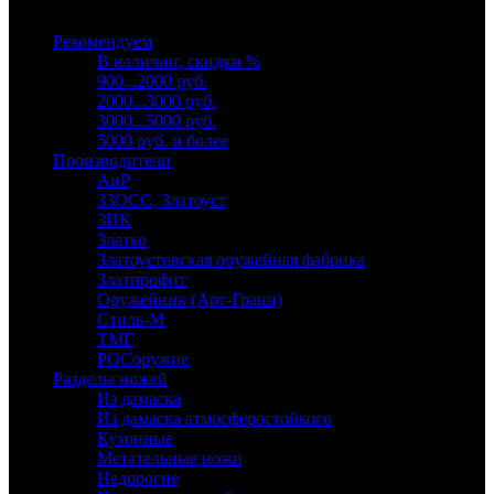
Выберите категорию
Рекомендуем
В наличии, скидки %
900...2000 руб.
2000...3000 руб.
3000...5000 руб.
5000 руб. и более
Производители
АиР
ЗЗОСС, Златоуст
ЗИК
Златко
Златоустовская оружейная фабрика
Златпрофит
Оружейник (Арт-Грани)
Стиль-М
ТМГ
РОСоружие
Разделы ножей
Из дамаска
Из дамаска атмосферостойкого
Кухонные
Метательные ножи
Недорогие