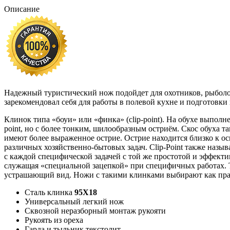
Описание
Надежный туристический нож подойдет для охотников, рыболо
зарекомендовал себя для работы в полевой кухне и подготовки
Клинок типа «боуи» или «финка» (clip-point). На обухе выпол
point, но с более тонким, шилообразным остриём. Скос обуха 
имеют более выраженное острие. Острие находится близко к о
различных хозяйственно-бытовых задач. Clip-Point также назы
с каждой специфической задачей с той же простотой и эффекти
служащая «специальной зацепкой» при специфичных работах. Т
устрашающий вид. Ножи с такими клинками выбирают как прави
Сталь клинка
95Х18
Универсальный легкий нож
Сквозной неразборный монтаж рукояти
Рукоять из ореха
Гарда и тыльник текстолит