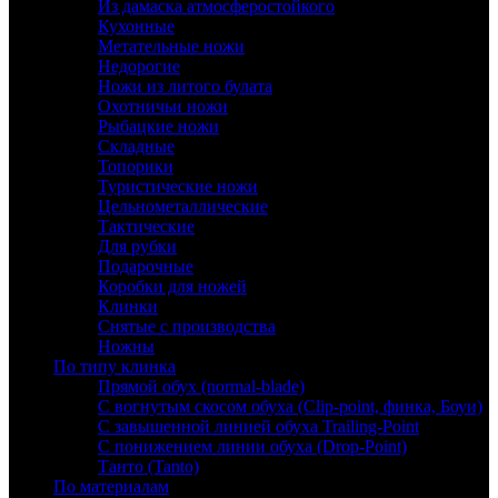
Из дамаска атмосферостойкого
Кухонные
Метательные ножи
Недорогие
Ножи из литого булата
Охотничьи ножи
Рыбацкие ножи
Складные
Топорики
Туристические ножи
Цельнометаллические
Тактические
Для рубки
Подарочные
Коробки для ножей
Клинки
Снятые с производства
Ножны
По типу клинка
Прямой обух (normal-blade)
С вогнутым скосом обуха (Clip-point, финка, Боуи)
С завышенной линией обуха Trailing-Point
С понижением линии обуха (Drop-Point)
Танто (Tanto)
По материалам