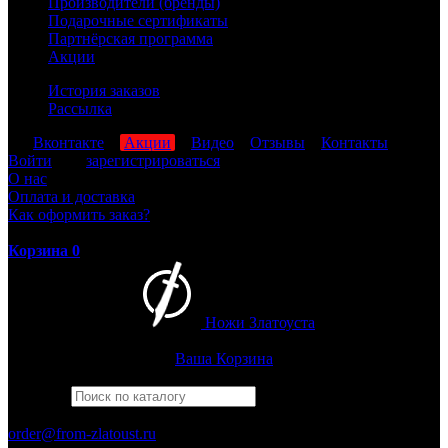
Производители (бренды)
Подарочные сертификаты
Партнёрская программа
Акции
История заказов
Рассылка
мы
Вконтакте
,
Акции
,
Видео
,
Отзывы
,
Контакты
Войти
или
зарегистрироваться
О нас
Оплата и доставка
Как оформить заказ?
Корзина
0
Ножи Златоуста
Интернет-магазин
Златоустовских ножей
Ваша Корзина
Найти
Например,
бекас
ПН-ПТ: 8:00-17:00 (МСК)
order@from-zlatoust.ru