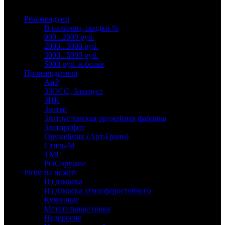
Выберите категорию
Рекомендуем
В наличии, скидки %
900...2000 руб.
2000...3000 руб.
3000...5000 руб.
5000 руб. и более
Производители
АиР
ЗЗОСС, Златоуст
ЗИК
Златко
Златоустовская оружейная фабрика
Златпрофит
Оружейник (Арт-Грани)
Стиль-М
ТМГ
РОСоружие
Разделы ножей
Из дамаска
Из дамаска атмосферостойкого
Кухонные
Метательные ножи
Недорогие