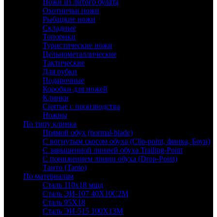
Ножи из литого булата
Охотничьи ножи
Рыбацкие ножи
Складные
Топорики
Туристические ножи
Цельнометаллические
Тактические
Для рубки
Подарочные
Коробки для ножей
Клинки
Снятые с производства
Ножны
По типу клинка
Прямой обух (normal-blade)
С вогнутым скосом обуха (Clip-point, финка, Боуи)
С завышенной линией обуха Trailing-Point
С понижением линии обуха (Drop-Point)
Танто (Tanto)
По материалам
Сталь 110х18 мшд
Сталь ЭИ-107 40Х10С2М
Сталь 95Х18
Сталь ЭИ-515 100Х13М