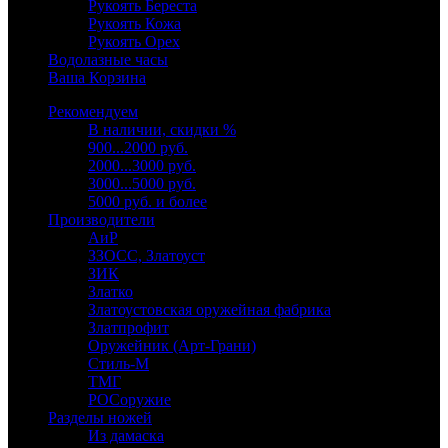
Рукоять Береста
Рукоять Кожа
Рукоять Орех
Водолазные часы
Ваша Корзина
Рекомендуем
В наличии, скидки %
900...2000 руб.
2000...3000 руб.
3000...5000 руб.
5000 руб. и более
Производители
АиР
ЗЗОСС, Златоуст
ЗИК
Златко
Златоустовская оружейная фабрика
Златпрофит
Оружейник (Арт-Грани)
Стиль-М
ТМГ
РОСоружие
Разделы ножей
Из дамаска