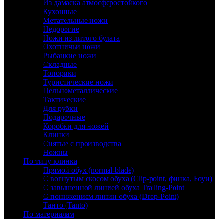
Из дамаска атмосферостойкого
Кухонные
Метательные ножи
Недорогие
Ножи из литого булата
Охотничьи ножи
Рыбацкие ножи
Складные
Топорики
Туристические ножи
Цельнометаллические
Тактические
Для рубки
Подарочные
Коробки для ножей
Клинки
Снятые с производства
Ножны
По типу клинка
Прямой обух (normal-blade)
С вогнутым скосом обуха (Clip-point, финка, Боуи)
С завышенной линией обуха Trailing-Point
С понижением линии обуха (Drop-Point)
Танто (Tanto)
По материалам