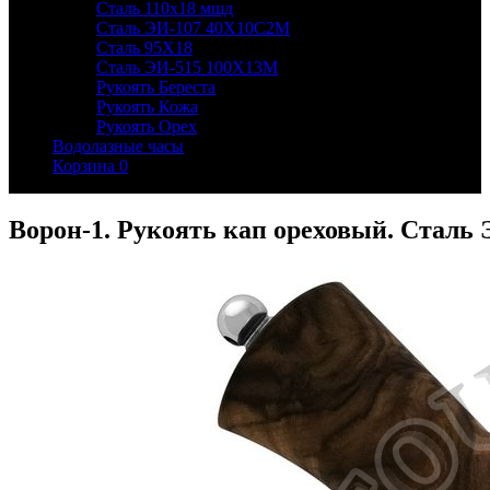
Сталь 110х18 мшд
Сталь ЭИ-107 40Х10С2М
Сталь 95Х18
Сталь ЭИ-515 100Х13М
Рукоять Береста
Рукоять Кожа
Рукоять Орех
Водолазные часы
Корзина
0
Ворон-1. Рукоять кап ореховый. Сталь 