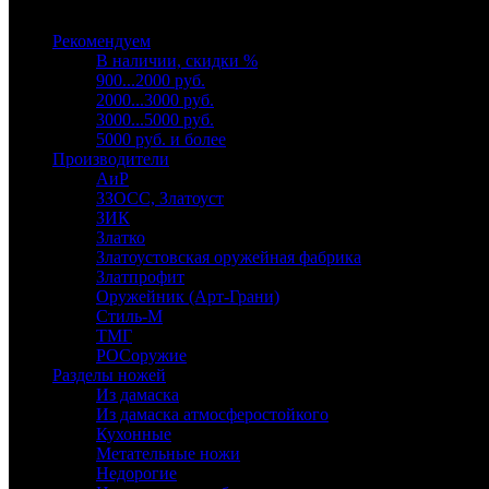
Выберите категорию
Рекомендуем
В наличии, скидки %
900...2000 руб.
2000...3000 руб.
3000...5000 руб.
5000 руб. и более
Производители
АиР
ЗЗОСС, Златоуст
ЗИК
Златко
Златоустовская оружейная фабрика
Златпрофит
Оружейник (Арт-Грани)
Стиль-М
ТМГ
РОСоружие
Разделы ножей
Из дамаска
Из дамаска атмосферостойкого
Кухонные
Метательные ножи
Недорогие