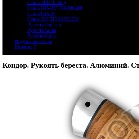
Сталь 110х18 мшд
Сталь ЭИ-107 40Х10С2М
Сталь 95Х18
Сталь ЭИ-515 100Х13М
Рукоять Береста
Рукоять Кожа
Рукоять Орех
Водолазные часы
Корзина
0
Кондор. Рукоять береста. Алюминий. Ст