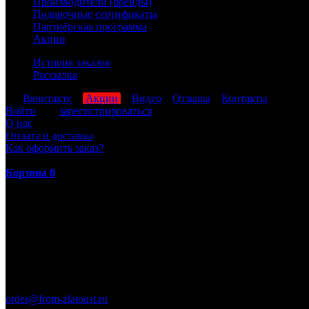
Производители (бренды)
Подарочные сертификаты
Партнёрская программа
Акции
История заказов
Рассылка
мы
Вконтакте
,
Акции
,
Видео
,
Отзывы
,
Контакты
Войти
или
зарегистрироваться
О нас
Оплата и доставка
Как оформить заказ?
Корзина
0
ПН-ПТ: 8:00-17:00 (МСК)
order@from-zlatoust.ru