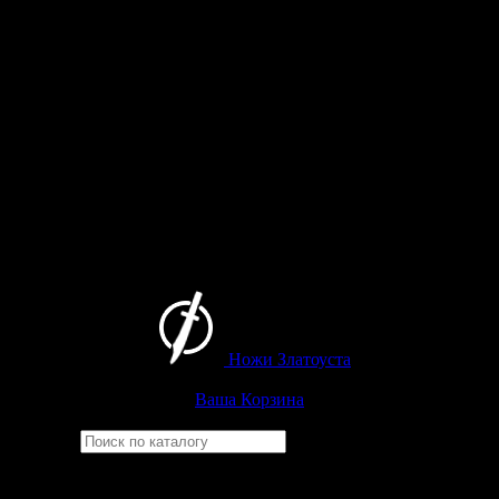
Ножи Златоуста
Интернет-магазин
Златоустовских ножей
Ваша Корзина
Найти
Например,
рысь