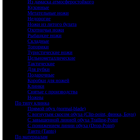
Из дамаска атмосферостойкого
Кухонные
Метательные ножи
Недорогие
Ножи из литого булата
Охотничьи ножи
Рыбацкие ножи
Складные
Топорики
Туристические ножи
Цельнометаллические
Тактические
Для рубки
Подарочные
Коробки для ножей
Клинки
Снятые с производства
Ножны
По типу клинка
Прямой обух (normal-blade)
С вогнутым скосом обуха (Clip-point, финка, Боуи)
С завышенной линией обуха Trailing-Point
С понижением линии обуха (Drop-Point)
Танто (Tanto)
По материалам