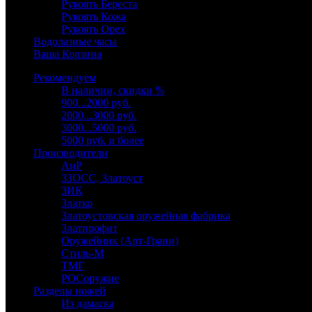
Рукоять Береста
Рукоять Кожа
Рукоять Орех
Водолазные часы
Ваша Корзина
Рекомендуем
В наличии, скидки %
900...2000 руб.
2000...3000 руб.
3000...5000 руб.
5000 руб. и более
Производители
АиР
ЗЗОСС, Златоуст
ЗИК
Златко
Златоустовская оружейная фабрика
Златпрофит
Оружейник (Арт-Грани)
Стиль-М
ТМГ
РОСоружие
Разделы ножей
Из дамаска