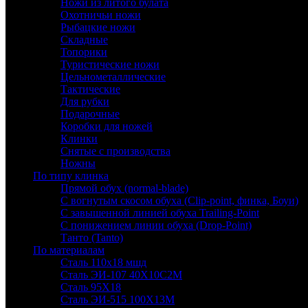
Ножи из литого булата
Охотничьи ножи
Рыбацкие ножи
Складные
Топорики
Туристические ножи
Цельнометаллические
Тактические
Для рубки
Подарочные
Коробки для ножей
Клинки
Снятые с производства
Ножны
По типу клинка
Прямой обух (normal-blade)
С вогнутым скосом обуха (Clip-point, финка, Боуи)
С завышенной линией обуха Trailing-Point
С понижением линии обуха (Drop-Point)
Танто (Tanto)
По материалам
Сталь 110х18 мшд
Сталь ЭИ-107 40Х10С2М
Сталь 95Х18
Сталь ЭИ-515 100Х13М