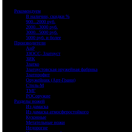
Выберите категорию
Рекомендуем
В наличии, скидки %
900...2000 руб.
2000...3000 руб.
3000...5000 руб.
5000 руб. и более
Производители
АиР
ЗЗОСС, Златоуст
ЗИК
Златко
Златоустовская оружейная фабрика
Златпрофит
Оружейник (Арт-Грани)
Стиль-М
ТМГ
РОСоружие
Разделы ножей
Из дамаска
Из дамаска атмосферостойкого
Кухонные
Метательные ножи
Недорогие