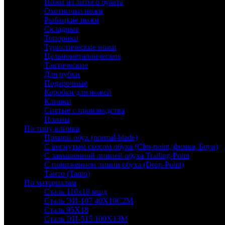
Ножи из литого булата
Охотничьи ножи
Рыбацкие ножи
Складные
Топорики
Туристические ножи
Цельнометаллические
Тактические
Для рубки
Подарочные
Коробки для ножей
Клинки
Снятые с производства
Ножны
По типу клинка
Прямой обух (normal-blade)
С вогнутым скосом обуха (Clip-point, финка, Боуи)
С завышенной линией обуха Trailing-Point
С понижением линии обуха (Drop-Point)
Танто (Tanto)
По материалам
Сталь 110х18 мшд
Сталь ЭИ-107 40Х10С2М
Сталь 95Х18
Сталь ЭИ-515 100Х13М