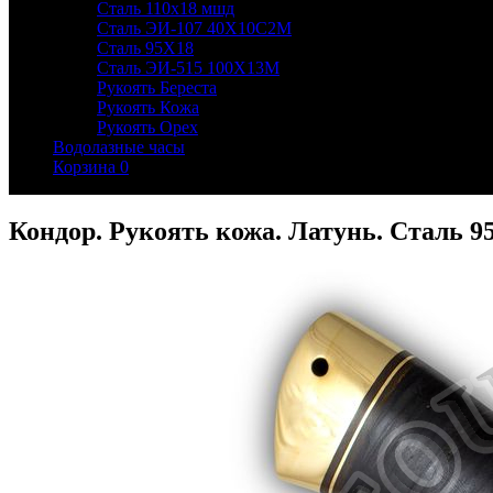
Сталь 110х18 мшд
Сталь ЭИ-107 40Х10С2М
Сталь 95Х18
Сталь ЭИ-515 100Х13М
Рукоять Береста
Рукоять Кожа
Рукоять Орех
Водолазные часы
Корзина
0
Кондор. Рукоять кожа. Латунь. Сталь 9