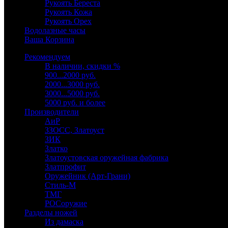
Рукоять Береста
Рукоять Кожа
Рукоять Орех
Водолазные часы
Ваша Корзина
Рекомендуем
В наличии, скидки %
900...2000 руб.
2000...3000 руб.
3000...5000 руб.
5000 руб. и более
Производители
АиР
ЗЗОСС, Златоуст
ЗИК
Златко
Златоустовская оружейная фабрика
Златпрофит
Оружейник (Арт-Грани)
Стиль-М
ТМГ
РОСоружие
Разделы ножей
Из дамаска