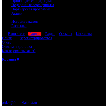
Производители (бренды)
Подарочные сертификаты
Партнёрская программа
Акции
История заказов
Рассылка
мы
Вконтакте
,
Акции
,
Видео
,
Отзывы
,
Контакты
Войти
или
зарегистрироваться
О нас
Оплата и доставка
Как оформить заказ?
Корзина
0
ПН-ПТ: 8:00-17:00 (МСК)
order@from-zlatoust.ru