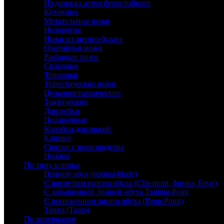
Из дамаска атмосферостойкого
Кухонные
Метательные ножи
Недорогие
Ножи из литого булата
Охотничьи ножи
Рыбацкие ножи
Складные
Топорики
Туристические ножи
Цельнометаллические
Тактические
Для рубки
Подарочные
Коробки для ножей
Клинки
Снятые с производства
Ножны
По типу клинка
Прямой обух (normal-blade)
С вогнутым скосом обуха (Clip-point, финка, Боуи)
С завышенной линией обуха Trailing-Point
С понижением линии обуха (Drop-Point)
Танто (Tanto)
По материалам