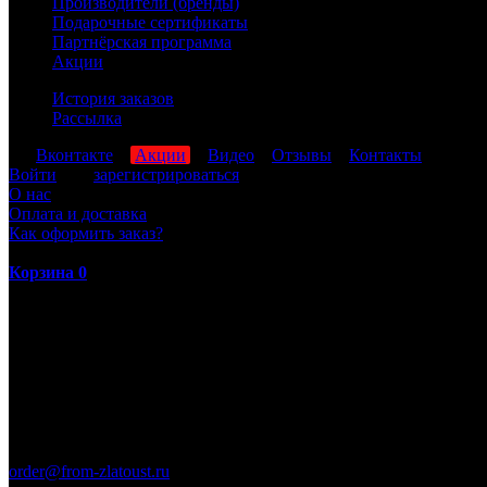
Производители (бренды)
Подарочные сертификаты
Партнёрская программа
Акции
История заказов
Рассылка
мы
Вконтакте
,
Акции
,
Видео
,
Отзывы
,
Контакты
Войти
или
зарегистрироваться
О нас
Оплата и доставка
Как оформить заказ?
Корзина
0
ПН-ПТ: 8:00-17:00 (МСК)
order@from-zlatoust.ru