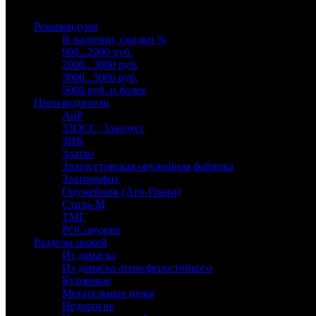
Выберите категорию
Рекомендуем
В наличии, скидки %
900...2000 руб.
2000...3000 руб.
3000...5000 руб.
5000 руб. и более
Производители
АиР
ЗЗОСС, Златоуст
ЗИК
Златко
Златоустовская оружейная фабрика
Златпрофит
Оружейник (Арт-Грани)
Стиль-М
ТМГ
РОСоружие
Разделы ножей
Из дамаска
Из дамаска атмосферостойкого
Кухонные
Метательные ножи
Недорогие