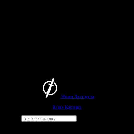
Ножи Златоуста
Интернет-магазин
Златоустовских ножей
Ваша Корзина
Найти
Например,
бекас