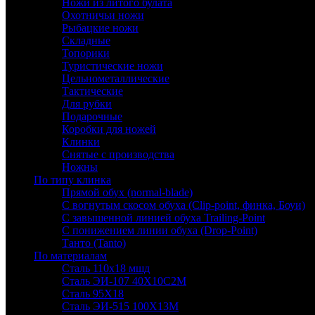
Ножи из литого булата
Охотничьи ножи
Рыбацкие ножи
Складные
Топорики
Туристические ножи
Цельнометаллические
Тактические
Для рубки
Подарочные
Коробки для ножей
Клинки
Снятые с производства
Ножны
По типу клинка
Прямой обух (normal-blade)
С вогнутым скосом обуха (Clip-point, финка, Боуи)
С завышенной линией обуха Trailing-Point
С понижением линии обуха (Drop-Point)
Танто (Tanto)
По материалам
Сталь 110х18 мшд
Сталь ЭИ-107 40Х10С2М
Сталь 95Х18
Сталь ЭИ-515 100Х13М