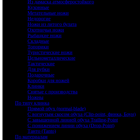
Из дамаска атмосферостойкого
Кухонные
Метательные ножи
Недорогие
Ножи из литого булата
Охотничьи ножи
Рыбацкие ножи
Складные
Топорики
Туристические ножи
Цельнометаллические
Тактические
Для рубки
Подарочные
Коробки для ножей
Клинки
Снятые с производства
Ножны
По типу клинка
Прямой обух (normal-blade)
С вогнутым скосом обуха (Clip-point, финка, Боуи)
С завышенной линией обуха Trailing-Point
С понижением линии обуха (Drop-Point)
Танто (Tanto)
По материалам