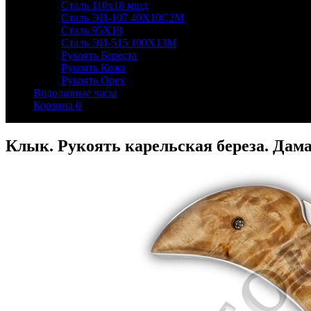
Сталь 110х18 мшд
Сталь ЭИ-107 40Х10С2М
Сталь 95Х18
Сталь ЭИ-515 100Х13М
Рукоять Береста
Рукоять Кожа
Рукоять Орех
Водолазные часы
Корзина
0
Клык. Рукоять карельская береза. Дам