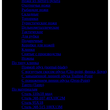
Ножи из литого булата
Охотничьи ножи
Рыбацкие ножи
Складные
Топорики
Туристические ножи
Цельнометаллические
Тактические
Для рубки
Подарочные
Коробки для ножей
Клинки
Снятые с производства
Ножны
По типу клинка
Прямой обух (normal-blade)
С вогнутым скосом обуха (Clip-point, финка, Боуи)
С завышенной линией обуха Trailing-Point
С понижением линии обуха (Drop-Point)
Танто (Tanto)
По материалам
Сталь 110х18 мшд
Сталь ЭИ-107 40Х10С2М
Сталь 95Х18
Сталь ЭИ-515 100Х13М