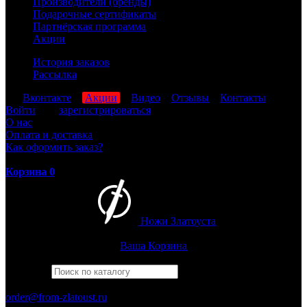
Производители (бренды)
Подарочные сертификаты
Партнёрская программа
Акции
История заказов
Рассылка
мы
Вконтакте
,
Акции
,
Видео
,
Отзывы
,
Контакты
Войти
или
зарегистрироваться
О нас
Оплата и доставка
Как оформить заказ?
Корзина
0
Ножи Златоуста
Интернет-магазин
Златоустовских ножей
Ваша Корзина
Найти
Например,
барс
ПН-ПТ: 8:00-17:00 (МСК)
order@from-zlatoust.ru