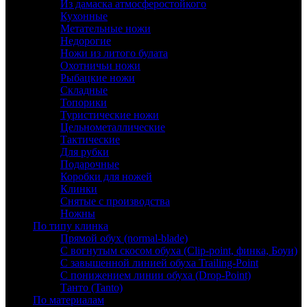
Из дамаска атмосферостойкого
Кухонные
Метательные ножи
Недорогие
Ножи из литого булата
Охотничьи ножи
Рыбацкие ножи
Складные
Топорики
Туристические ножи
Цельнометаллические
Тактические
Для рубки
Подарочные
Коробки для ножей
Клинки
Снятые с производства
Ножны
По типу клинка
Прямой обух (normal-blade)
С вогнутым скосом обуха (Clip-point, финка, Боуи)
С завышенной линией обуха Trailing-Point
С понижением линии обуха (Drop-Point)
Танто (Tanto)
По материалам