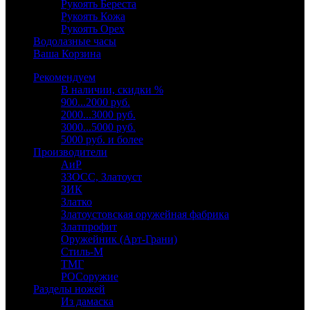
Рукоять Береста
Рукоять Кожа
Рукоять Орех
Водолазные часы
Ваша Корзина
Рекомендуем
В наличии, скидки %
900...2000 руб.
2000...3000 руб.
3000...5000 руб.
5000 руб. и более
Производители
АиР
ЗЗОСС, Златоуст
ЗИК
Златко
Златоустовская оружейная фабрика
Златпрофит
Оружейник (Арт-Грани)
Стиль-М
ТМГ
РОСоружие
Разделы ножей
Из дамаска