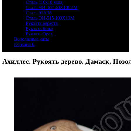
Сталь 110х18 мшд
Сталь ЭИ-107 40Х10С2М
Сталь 95Х18
Сталь ЭИ-515 100Х13М
Рукоять Береста
Рукоять Кожа
Рукоять Орех
Водолазные часы
Корзина
0
Ахиллес. Рукоять дерево. Дамаск. Позо