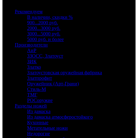
Выберите категорию
Рекомендуем
В наличии, скидки %
900...2000 руб.
2000...3000 руб.
3000...5000 руб.
5000 руб. и более
Производители
АиР
ЗЗОСС, Златоуст
ЗИК
Златко
Златоустовская оружейная фабрика
Златпрофит
Оружейник (Арт-Грани)
Стиль-М
ТМГ
РОСоружие
Разделы ножей
Из дамаска
Из дамаска атмосферостойкого
Кухонные
Метательные ножи
Недорогие