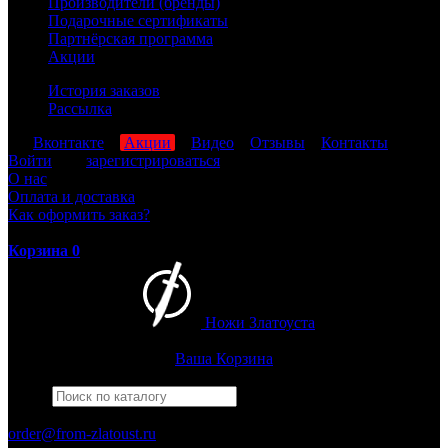
Производители (бренды)
Подарочные сертификаты
Партнёрская программа
Акции
История заказов
Рассылка
мы
Вконтакте
,
Акции
,
Видео
,
Отзывы
,
Контакты
Войти
или
зарегистрироваться
О нас
Оплата и доставка
Как оформить заказ?
Корзина
0
Ножи Златоуста
Интернет-магазин
Златоустовских ножей
Ваша Корзина
Найти
Например,
армейский
ПН-ПТ: 8:00-17:00 (МСК)
order@from-zlatoust.ru