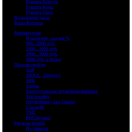
Рукоять Береста
Рукоять Кожа
Рукоять Орех
Водолазные часы
Ваша Корзина
Рекомендуем
В наличии, скидки %
900...2000 руб.
2000...3000 руб.
3000...5000 руб.
5000 руб. и более
Производители
АиР
ЗЗОСС, Златоуст
ЗИК
Златко
Златоустовская оружейная фабрика
Златпрофит
Оружейник (Арт-Грани)
Стиль-М
ТМГ
РОСоружие
Разделы ножей
Из дамаска