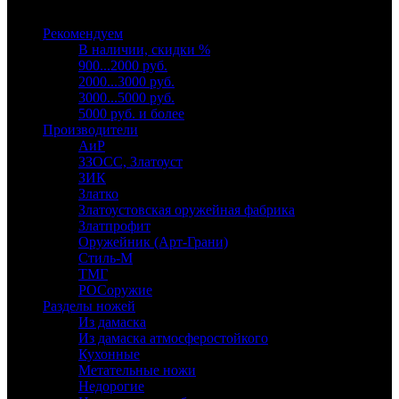
Выберите категорию
Рекомендуем
В наличии, скидки %
900...2000 руб.
2000...3000 руб.
3000...5000 руб.
5000 руб. и более
Производители
АиР
ЗЗОСС, Златоуст
ЗИК
Златко
Златоустовская оружейная фабрика
Златпрофит
Оружейник (Арт-Грани)
Стиль-М
ТМГ
РОСоружие
Разделы ножей
Из дамаска
Из дамаска атмосферостойкого
Кухонные
Метательные ножи
Недорогие