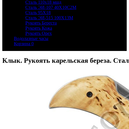
Сталь 110х18 мшд
Сталь ЭИ-107 40Х10С2М
Сталь 95Х18
Сталь ЭИ-515 100Х13М
Рукоять Береста
Рукоять Кожа
Рукоять Орех
Водолазные часы
Корзина
0
Клык. Рукоять карельская береза. Ста