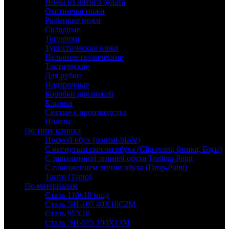
Ножи из литого булата
Охотничьи ножи
Рыбацкие ножи
Складные
Топорики
Туристические ножи
Цельнометаллические
Тактические
Для рубки
Подарочные
Коробки для ножей
Клинки
Снятые с производства
Ножны
По типу клинка
Прямой обух (normal-blade)
С вогнутым скосом обуха (Clip-point, финка, Боуи)
С завышенной линией обуха Trailing-Point
С понижением линии обуха (Drop-Point)
Танто (Tanto)
По материалам
Сталь 110х18 мшд
Сталь ЭИ-107 40Х10С2М
Сталь 95Х18
Сталь ЭИ-515 100Х13М