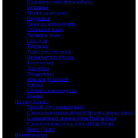
Из дамаска атмосферостойкого
Кухонные
Метательные ножи
Недорогие
Ножи из литого булата
Охотничьи ножи
Рыбацкие ножи
Складные
Топорики
Туристические ножи
Цельнометаллические
Тактические
Для рубки
Подарочные
Коробки для ножей
Клинки
Снятые с производства
Ножны
По типу клинка
Прямой обух (normal-blade)
С вогнутым скосом обуха (Clip-point, финка, Боуи)
С завышенной линией обуха Trailing-Point
С понижением линии обуха (Drop-Point)
Танто (Tanto)
По материалам