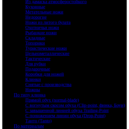
Из дамаска атмосферостойкого
Кухонные
Метательные ножи
Недорогие
Ножи из литого булата
Охотничьи ножи
Рыбацкие ножи
Складные
Топорики
Туристические ножи
Цельнометаллические
Тактические
Для рубки
Подарочные
Коробки для ножей
Клинки
Снятые с производства
Ножны
По типу клинка
Прямой обух (normal-blade)
С вогнутым скосом обуха (Clip-point, финка, Боуи)
С завышенной линией обуха Trailing-Point
С понижением линии обуха (Drop-Point)
Танто (Tanto)
По материалам