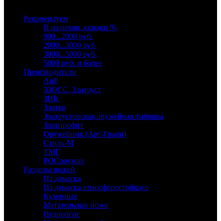
Выберите категорию
Рекомендуем
В наличии, скидки %
900...2000 руб.
2000...3000 руб.
3000...5000 руб.
5000 руб. и более
Производители
АиР
ЗЗОСС, Златоуст
ЗИК
Златко
Златоустовская оружейная фабрика
Златпрофит
Оружейник (Арт-Грани)
Стиль-М
ТМГ
РОСоружие
Разделы ножей
Из дамаска
Из дамаска атмосферостойкого
Кухонные
Метательные ножи
Недорогие