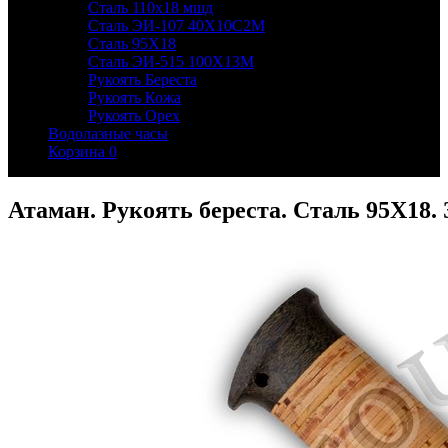
Сталь 110х18 мшд
Сталь ЭИ-107 40Х10С2М
Сталь 95Х18
Сталь ЭИ-515 100Х13М
Рукоять Береста
Рукоять Кожа
Рукоять Орех
Водолазные часы
Корзина
0
Атаман. Рукоять береста. Сталь 95Х18.