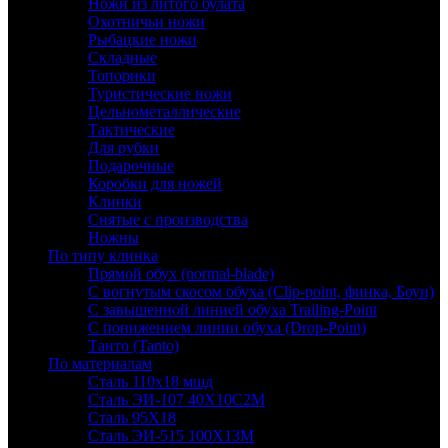
Ножи из литого булата
Охотничьи ножи
Рыбацкие ножи
Складные
Топорики
Туристические ножи
Цельнометаллические
Тактические
Для рубки
Подарочные
Коробки для ножей
Клинки
Снятые с производства
Ножны
По типу клинка
Прямой обух (normal-blade)
С вогнутым скосом обуха (Clip-point, финка, Боуи)
С завышенной линией обуха Trailing-Point
С понижением линии обуха (Drop-Point)
Танто (Tanto)
По материалам
Сталь 110х18 мшд
Сталь ЭИ-107 40Х10С2М
Сталь 95Х18
Сталь ЭИ-515 100Х13М