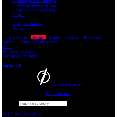
Производители (бренды)
Подарочные сертификаты
Партнёрская программа
Акции
История заказов
Рассылка
мы
Вконтакте
,
Акции
,
Видео
,
Отзывы
,
Контакты
Войти
или
зарегистрироваться
О нас
Оплата и доставка
Как оформить заказ?
Корзина
0
Ножи Златоуста
Интернет-магазин
Златоустовских ножей
Ваша Корзина
Найти
Например,
рысь
ПН-ПТ: 8:00-17:00 (МСК)
order@from-zlatoust.ru