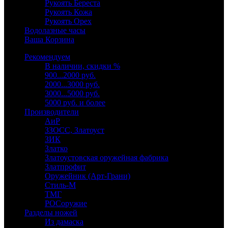
Рукоять Береста
Рукоять Кожа
Рукоять Орех
Водолазные часы
Ваша Корзина
Рекомендуем
В наличии, скидки %
900...2000 руб.
2000...3000 руб.
3000...5000 руб.
5000 руб. и более
Производители
АиР
ЗЗОСС, Златоуст
ЗИК
Златко
Златоустовская оружейная фабрика
Златпрофит
Оружейник (Арт-Грани)
Стиль-М
ТМГ
РОСоружие
Разделы ножей
Из дамаска