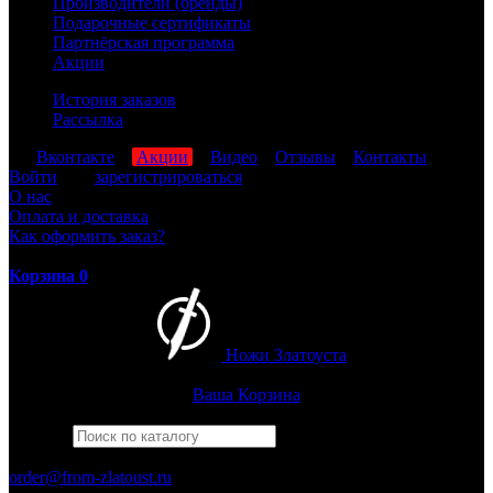
Производители (бренды)
Подарочные сертификаты
Партнёрская программа
Акции
История заказов
Рассылка
мы
Вконтакте
,
Акции
,
Видео
,
Отзывы
,
Контакты
Войти
или
зарегистрироваться
О нас
Оплата и доставка
Как оформить заказ?
Корзина
0
Ножи Златоуста
Интернет-магазин
Златоустовских ножей
Ваша Корзина
Найти
Например,
беркут
ПН-ПТ: 8:00-17:00 (МСК)
order@from-zlatoust.ru