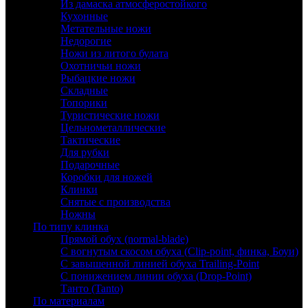
Из дамаска атмосферостойкого
Кухонные
Метательные ножи
Недорогие
Ножи из литого булата
Охотничьи ножи
Рыбацкие ножи
Складные
Топорики
Туристические ножи
Цельнометаллические
Тактические
Для рубки
Подарочные
Коробки для ножей
Клинки
Снятые с производства
Ножны
По типу клинка
Прямой обух (normal-blade)
С вогнутым скосом обуха (Clip-point, финка, Боуи)
С завышенной линией обуха Trailing-Point
С понижением линии обуха (Drop-Point)
Танто (Tanto)
По материалам