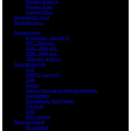
Рукоять Береста
Рукоять Кожа
Рукоять Орех
Водолазные часы
Ваша Корзина
Рекомендуем
В наличии, скидки %
900...2000 руб.
2000...3000 руб.
3000...5000 руб.
5000 руб. и более
Производители
АиР
ЗЗОСС, Златоуст
ЗИК
Златко
Златоустовская оружейная фабрика
Златпрофит
Оружейник (Арт-Грани)
Стиль-М
ТМГ
РОСоружие
Разделы ножей
Из дамаска