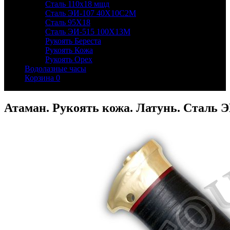
Сталь 110х18 мшд
Сталь ЭИ-107 40Х10С2М
Сталь 95Х18
Сталь ЭИ-515 100Х13М
Рукоять Береста
Рукоять Кожа
Рукоять Орех
Водолазные часы
Корзина
0
Атаман. Рукоять кожа. Латунь. Сталь 