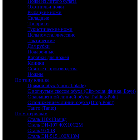
Ножи из литого булата
Охотничьи ножи
Рыбацкие ножи
Складные
Топорики
Туристические ножи
Цельнометаллические
Тактические
Для рубки
Подарочные
Коробки для ножей
Клинки
Снятые с производства
Ножны
По типу клинка
Прямой обух (normal-blade)
С вогнутым скосом обуха (Clip-point, финка, Боуи)
С завышенной линией обуха Trailing-Point
С понижением линии обуха (Drop-Point)
Танто (Tanto)
По материалам
Сталь 110х18 мшд
Сталь ЭИ-107 40Х10С2М
Сталь 95Х18
Сталь ЭИ-515 100Х13М