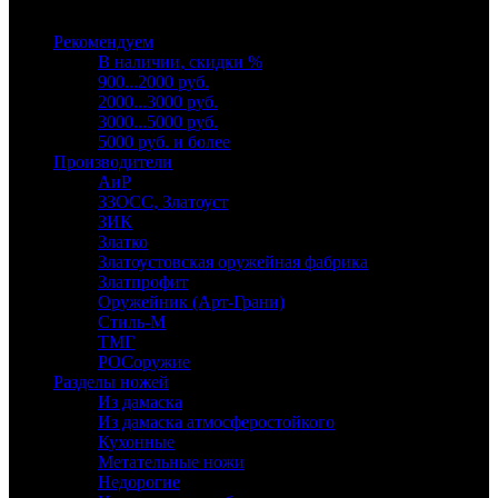
Выберите категорию
Рекомендуем
В наличии, скидки %
900...2000 руб.
2000...3000 руб.
3000...5000 руб.
5000 руб. и более
Производители
АиР
ЗЗОСС, Златоуст
ЗИК
Златко
Златоустовская оружейная фабрика
Златпрофит
Оружейник (Арт-Грани)
Стиль-М
ТМГ
РОСоружие
Разделы ножей
Из дамаска
Из дамаска атмосферостойкого
Кухонные
Метательные ножи
Недорогие