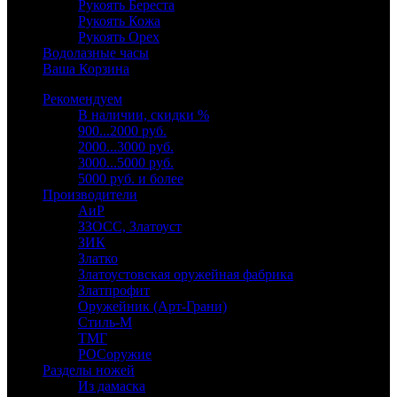
Рукоять Береста
Рукоять Кожа
Рукоять Орех
Водолазные часы
Ваша Корзина
Рекомендуем
В наличии, скидки %
900...2000 руб.
2000...3000 руб.
3000...5000 руб.
5000 руб. и более
Производители
АиР
ЗЗОСС, Златоуст
ЗИК
Златко
Златоустовская оружейная фабрика
Златпрофит
Оружейник (Арт-Грани)
Стиль-М
ТМГ
РОСоружие
Разделы ножей
Из дамаска