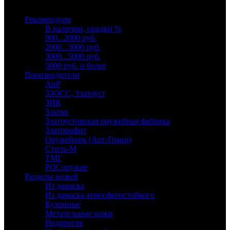
Выберите категорию
Рекомендуем
В наличии, скидки %
900...2000 руб.
2000...3000 руб.
3000...5000 руб.
5000 руб. и более
Производители
АиР
ЗЗОСС, Златоуст
ЗИК
Златко
Златоустовская оружейная фабрика
Златпрофит
Оружейник (Арт-Грани)
Стиль-М
ТМГ
РОСоружие
Разделы ножей
Из дамаска
Из дамаска атмосферостойкого
Кухонные
Метательные ножи
Недорогие