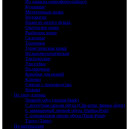
Из дамаска атмосферостойкого
Кухонные
Метательные ножи
Недорогие
Ножи из литого булата
Охотничьи ножи
Рыбацкие ножи
Складные
Топорики
Туристические ножи
Цельнометаллические
Тактические
Для рубки
Подарочные
Коробки для ножей
Клинки
Снятые с производства
Ножны
По типу клинка
Прямой обух (normal-blade)
С вогнутым скосом обуха (Clip-point, финка, Боуи)
С завышенной линией обуха Trailing-Point
С понижением линии обуха (Drop-Point)
Танто (Tanto)
По материалам