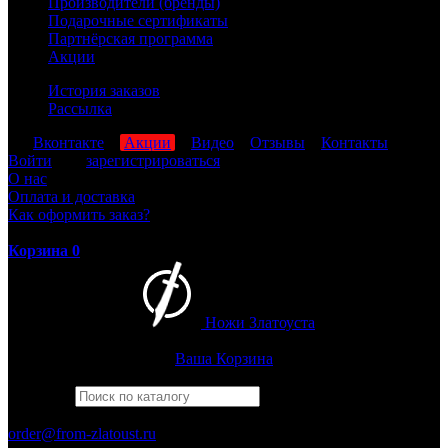
Производители (бренды)
Подарочные сертификаты
Партнёрская программа
Акции
История заказов
Рассылка
мы
Вконтакте
,
Акции
,
Видео
,
Отзывы
,
Контакты
Войти
или
зарегистрироваться
О нас
Оплата и доставка
Как оформить заказ?
Корзина
0
Ножи Златоуста
Интернет-магазин
Златоустовских ножей
Ваша Корзина
Найти
Например,
барс
ПН-ПТ: 8:00-17:00 (МСК)
order@from-zlatoust.ru