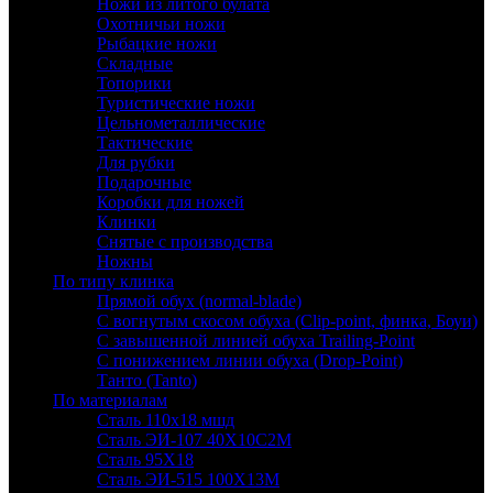
Ножи из литого булата
Охотничьи ножи
Рыбацкие ножи
Складные
Топорики
Туристические ножи
Цельнометаллические
Тактические
Для рубки
Подарочные
Коробки для ножей
Клинки
Снятые с производства
Ножны
По типу клинка
Прямой обух (normal-blade)
С вогнутым скосом обуха (Clip-point, финка, Боуи)
С завышенной линией обуха Trailing-Point
С понижением линии обуха (Drop-Point)
Танто (Tanto)
По материалам
Сталь 110х18 мшд
Сталь ЭИ-107 40Х10С2М
Сталь 95Х18
Сталь ЭИ-515 100Х13М