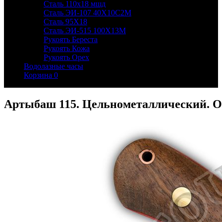
Сталь 110х18 мшд
Сталь ЭИ-107 40Х10С2М
Сталь 95Х18
Сталь ЭИ-515 100Х13М
Рукоять Береста
Рукоять Кожа
Рукоять Орех
Водолазные часы
Корзина
0
Артыбаш 115. Цельнометаллический. О