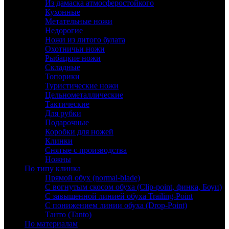
Из дамаска атмосферостойкого
Кухонные
Метательные ножи
Недорогие
Ножи из литого булата
Охотничьи ножи
Рыбацкие ножи
Складные
Топорики
Туристические ножи
Цельнометаллические
Тактические
Для рубки
Подарочные
Коробки для ножей
Клинки
Снятые с производства
Ножны
По типу клинка
Прямой обух (normal-blade)
С вогнутым скосом обуха (Clip-point, финка, Боуи)
С завышенной линией обуха Trailing-Point
С понижением линии обуха (Drop-Point)
Танто (Tanto)
По материалам