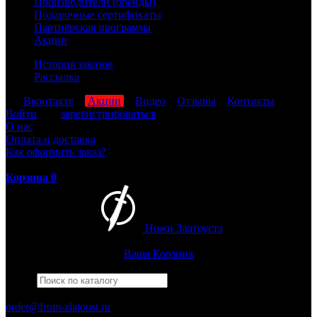
Производители (бренды)
Подарочные сертификаты
Партнёрская программа
Акции
История заказов
Рассылка
мы
Вконтакте
,
Акции
,
Видео
,
Отзывы
,
Контакты
Войти
или
зарегистрироваться
О нас
Оплата и доставка
Как оформить заказ?
Корзина
0
Ножи Златоуста
Интернет-магазин
Златоустовских ножей
Ваша Корзина
Найти
Например,
армейский
ПН-ПТ: 8:00-17:00 (МСК)
order@from-zlatoust.ru