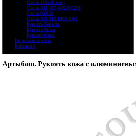
Сталь 110х18 мшд
Сталь ЭИ-107 40Х10С2М
Сталь 95Х18
Сталь ЭИ-515 100Х13М
Рукоять Береста
Рукоять Кожа
Рукоять Орех
Водолазные часы
Корзина
0
Артыбаш. Рукоять кожа с алюминиевым