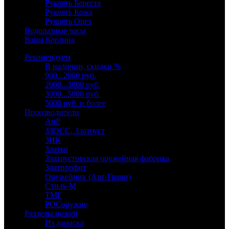
Рукоять Береста
Рукоять Кожа
Рукоять Орех
Водолазные часы
Ваша Корзина
Рекомендуем
В наличии, скидки %
900...2000 руб.
2000...3000 руб.
3000...5000 руб.
5000 руб. и более
Производители
АиР
ЗЗОСС, Златоуст
ЗИК
Златко
Златоустовская оружейная фабрика
Златпрофит
Оружейник (Арт-Грани)
Стиль-М
ТМГ
РОСоружие
Разделы ножей
Из дамаска