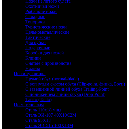
Ножи из литого булата
Охотничьи ножи
Рыбацкие ножи
Складные
Топорики
Туристические ножи
Цельнометаллические
Тактические
Для рубки
Подарочные
Коробки для ножей
Клинки
Снятые с производства
Ножны
По типу клинка
Прямой обух (normal-blade)
С вогнутым скосом обуха (Clip-point, финка, Боуи)
С завышенной линией обуха Trailing-Point
С понижением линии обуха (Drop-Point)
Танто (Tanto)
По материалам
Сталь 110х18 мшд
Сталь ЭИ-107 40Х10С2М
Сталь 95Х18
Сталь ЭИ-515 100Х13М