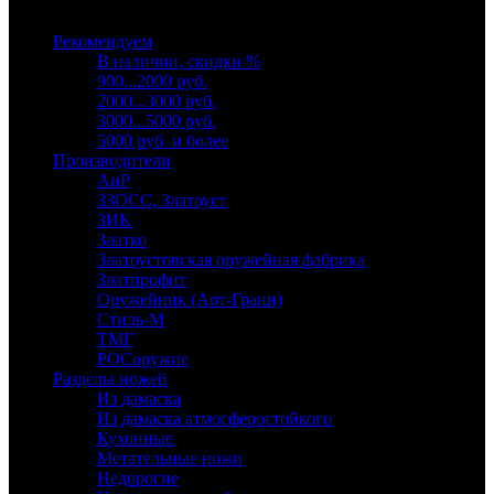
Выберите категорию
Рекомендуем
В наличии, скидки %
900...2000 руб.
2000...3000 руб.
3000...5000 руб.
5000 руб. и более
Производители
АиР
ЗЗОСС, Златоуст
ЗИК
Златко
Златоустовская оружейная фабрика
Златпрофит
Оружейник (Арт-Грани)
Стиль-М
ТМГ
РОСоружие
Разделы ножей
Из дамаска
Из дамаска атмосферостойкого
Кухонные
Метательные ножи
Недорогие