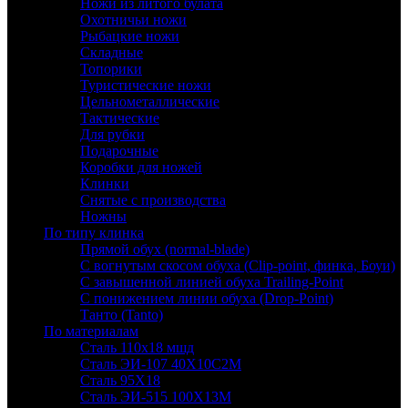
Ножи из литого булата
Охотничьи ножи
Рыбацкие ножи
Складные
Топорики
Туристические ножи
Цельнометаллические
Тактические
Для рубки
Подарочные
Коробки для ножей
Клинки
Снятые с производства
Ножны
По типу клинка
Прямой обух (normal-blade)
С вогнутым скосом обуха (Clip-point, финка, Боуи)
С завышенной линией обуха Trailing-Point
С понижением линии обуха (Drop-Point)
Танто (Tanto)
По материалам
Сталь 110х18 мшд
Сталь ЭИ-107 40Х10С2М
Сталь 95Х18
Сталь ЭИ-515 100Х13М