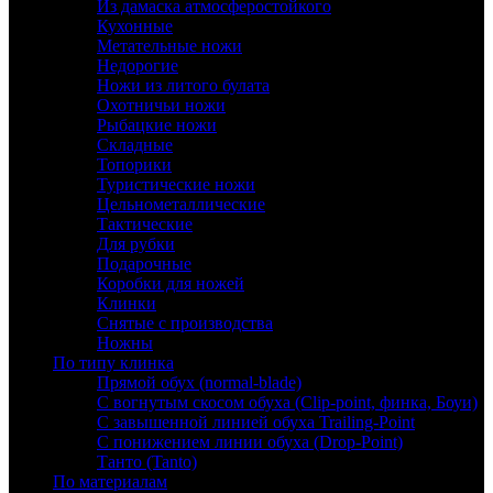
Из дамаска атмосферостойкого
Кухонные
Метательные ножи
Недорогие
Ножи из литого булата
Охотничьи ножи
Рыбацкие ножи
Складные
Топорики
Туристические ножи
Цельнометаллические
Тактические
Для рубки
Подарочные
Коробки для ножей
Клинки
Снятые с производства
Ножны
По типу клинка
Прямой обух (normal-blade)
С вогнутым скосом обуха (Clip-point, финка, Боуи)
С завышенной линией обуха Trailing-Point
С понижением линии обуха (Drop-Point)
Танто (Tanto)
По материалам