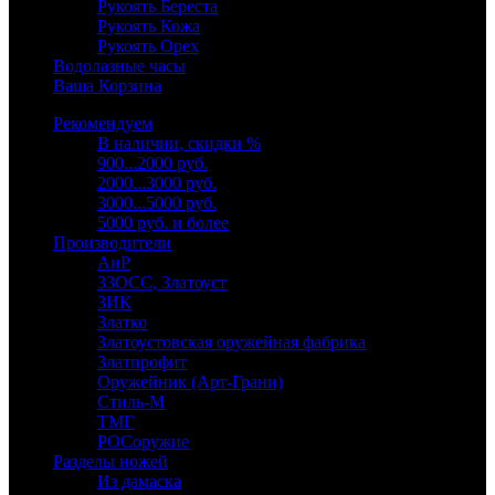
Рукоять Береста
Рукоять Кожа
Рукоять Орех
Водолазные часы
Ваша Корзина
Рекомендуем
В наличии, скидки %
900...2000 руб.
2000...3000 руб.
3000...5000 руб.
5000 руб. и более
Производители
АиР
ЗЗОСС, Златоуст
ЗИК
Златко
Златоустовская оружейная фабрика
Златпрофит
Оружейник (Арт-Грани)
Стиль-М
ТМГ
РОСоружие
Разделы ножей
Из дамаска