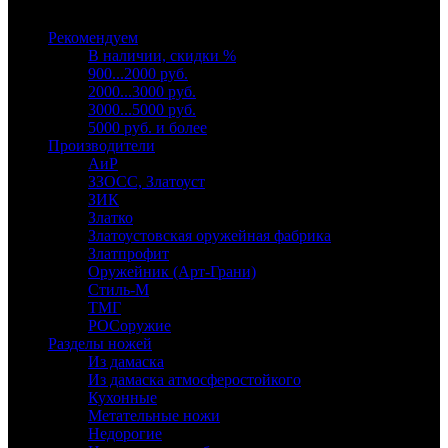
Выберите категорию
Рекомендуем
В наличии, скидки %
900...2000 руб.
2000...3000 руб.
3000...5000 руб.
5000 руб. и более
Производители
АиР
ЗЗОСС, Златоуст
ЗИК
Златко
Златоустовская оружейная фабрика
Златпрофит
Оружейник (Арт-Грани)
Стиль-М
ТМГ
РОСоружие
Разделы ножей
Из дамаска
Из дамаска атмосферостойкого
Кухонные
Метательные ножи
Недорогие