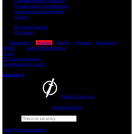
Производители (бренды)
Подарочные сертификаты
Партнёрская программа
Акции
История заказов
Рассылка
мы
Вконтакте
,
Акции
,
Видео
,
Отзывы
,
Контакты
Войти
или
зарегистрироваться
О нас
Оплата и доставка
Как оформить заказ?
Корзина
0
Ножи Златоуста
Интернет-магазин
Златоустовских ножей
Ваша Корзина
Найти
Например,
бекас
ПН-ПТ: 8:00-17:00 (МСК)
order@from-zlatoust.ru