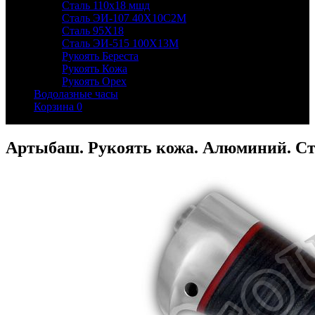
Сталь 110х18 мшд
Сталь ЭИ-107 40Х10С2М
Сталь 95Х18
Сталь ЭИ-515 100Х13М
Рукоять Береста
Рукоять Кожа
Рукоять Орех
Водолазные часы
Корзина
0
Артыбаш. Рукоять кожа. Алюминий. Ст