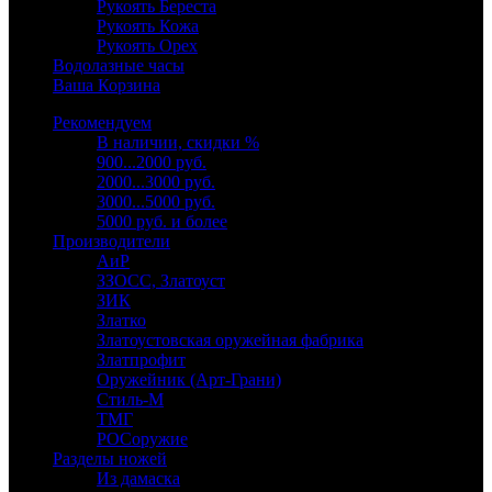
Рукоять Береста
Рукоять Кожа
Рукоять Орех
Водолазные часы
Ваша Корзина
Рекомендуем
В наличии, скидки %
900...2000 руб.
2000...3000 руб.
3000...5000 руб.
5000 руб. и более
Производители
АиР
ЗЗОСС, Златоуст
ЗИК
Златко
Златоустовская оружейная фабрика
Златпрофит
Оружейник (Арт-Грани)
Стиль-М
ТМГ
РОСоружие
Разделы ножей
Из дамаска