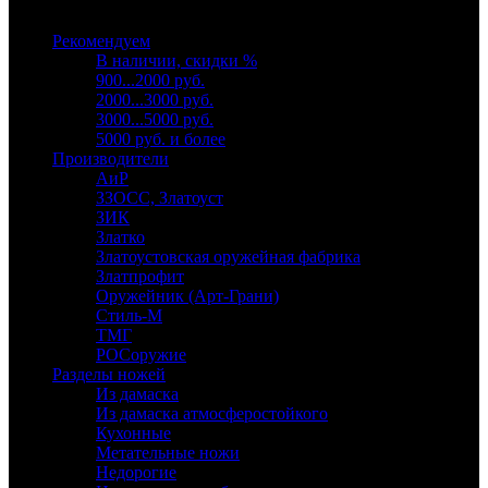
Выберите категорию
Рекомендуем
В наличии, скидки %
900...2000 руб.
2000...3000 руб.
3000...5000 руб.
5000 руб. и более
Производители
АиР
ЗЗОСС, Златоуст
ЗИК
Златко
Златоустовская оружейная фабрика
Златпрофит
Оружейник (Арт-Грани)
Стиль-М
ТМГ
РОСоружие
Разделы ножей
Из дамаска
Из дамаска атмосферостойкого
Кухонные
Метательные ножи
Недорогие