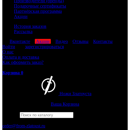
Производители (бренды)
Подарочные сертификаты
Партнёрская программа
Акции
История заказов
Рассылка
мы
Вконтакте
,
Акции
,
Видео
,
Отзывы
,
Контакты
Войти
или
зарегистрироваться
О нас
Оплата и доставка
Как оформить заказ?
Корзина
0
Ножи Златоуста
Интернет-магазин
Златоустовских ножей
Ваша Корзина
Найти
Например,
финка
ПН-ПТ: 8:00-17:00 (МСК)
order@from-zlatoust.ru