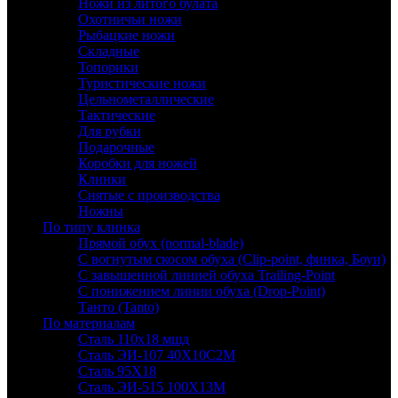
Ножи из литого булата
Охотничьи ножи
Рыбацкие ножи
Складные
Топорики
Туристические ножи
Цельнометаллические
Тактические
Для рубки
Подарочные
Коробки для ножей
Клинки
Снятые с производства
Ножны
По типу клинка
Прямой обух (normal-blade)
С вогнутым скосом обуха (Clip-point, финка, Боуи)
С завышенной линией обуха Trailing-Point
С понижением линии обуха (Drop-Point)
Танто (Tanto)
По материалам
Сталь 110х18 мшд
Сталь ЭИ-107 40Х10С2М
Сталь 95Х18
Сталь ЭИ-515 100Х13М