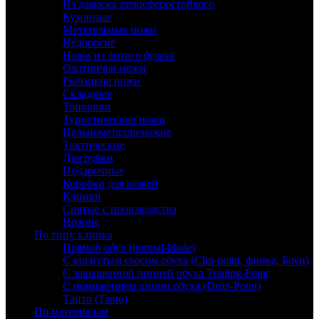
Из дамаска атмосферостойкого
Кухонные
Метательные ножи
Недорогие
Ножи из литого булата
Охотничьи ножи
Рыбацкие ножи
Складные
Топорики
Туристические ножи
Цельнометаллические
Тактические
Для рубки
Подарочные
Коробки для ножей
Клинки
Снятые с производства
Ножны
По типу клинка
Прямой обух (normal-blade)
С вогнутым скосом обуха (Clip-point, финка, Боуи)
С завышенной линией обуха Trailing-Point
С понижением линии обуха (Drop-Point)
Танто (Tanto)
По материалам