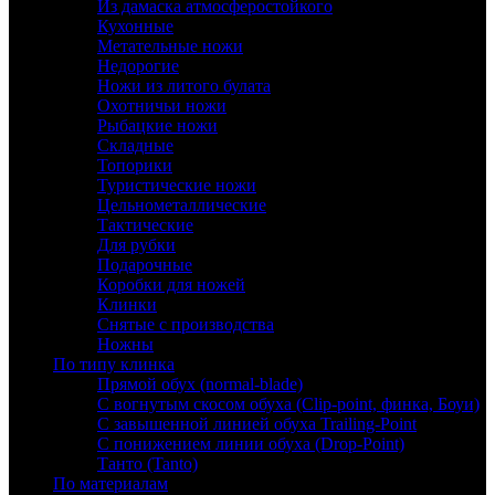
Из дамаска атмосферостойкого
Кухонные
Метательные ножи
Недорогие
Ножи из литого булата
Охотничьи ножи
Рыбацкие ножи
Складные
Топорики
Туристические ножи
Цельнометаллические
Тактические
Для рубки
Подарочные
Коробки для ножей
Клинки
Снятые с производства
Ножны
По типу клинка
Прямой обух (normal-blade)
С вогнутым скосом обуха (Clip-point, финка, Боуи)
С завышенной линией обуха Trailing-Point
С понижением линии обуха (Drop-Point)
Танто (Tanto)
По материалам