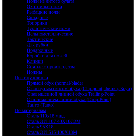
Ножи из литого булата
Охотничьи ножи
Рыбацкие ножи
Складные
Топорики
Туристические ножи
Цельнометаллические
Тактические
Для рубки
Подарочные
Коробки для ножей
Клинки
Снятые с производства
Ножны
По типу клинка
Прямой обух (normal-blade)
С вогнутым скосом обуха (Clip-point, финка, Боуи)
С завышенной линией обуха Trailing-Point
С понижением линии обуха (Drop-Point)
Танто (Tanto)
По материалам
Сталь 110х18 мшд
Сталь ЭИ-107 40Х10С2М
Сталь 95Х18
Сталь ЭИ-515 100Х13М