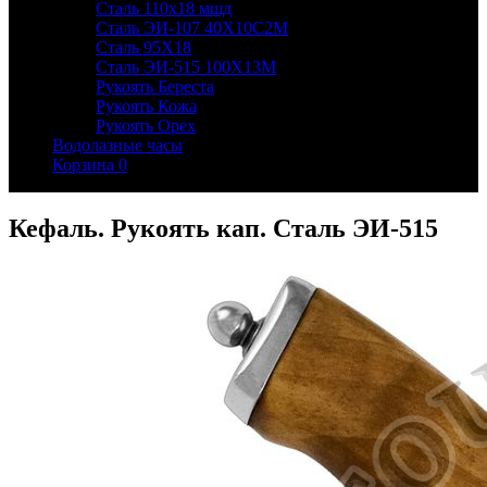
Сталь 110х18 мшд
Сталь ЭИ-107 40Х10С2М
Сталь 95Х18
Сталь ЭИ-515 100Х13М
Рукоять Береста
Рукоять Кожа
Рукоять Орех
Водолазные часы
Корзина
0
Кефаль. Рукоять кап. Сталь ЭИ-515