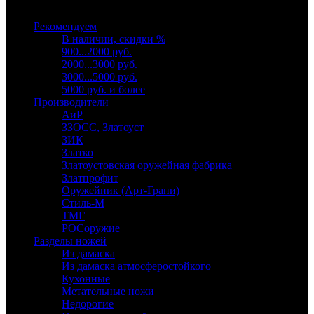
Выберите категорию
Рекомендуем
В наличии, скидки %
900...2000 руб.
2000...3000 руб.
3000...5000 руб.
5000 руб. и более
Производители
АиР
ЗЗОСС, Златоуст
ЗИК
Златко
Златоустовская оружейная фабрика
Златпрофит
Оружейник (Арт-Грани)
Стиль-М
ТМГ
РОСоружие
Разделы ножей
Из дамаска
Из дамаска атмосферостойкого
Кухонные
Метательные ножи
Недорогие