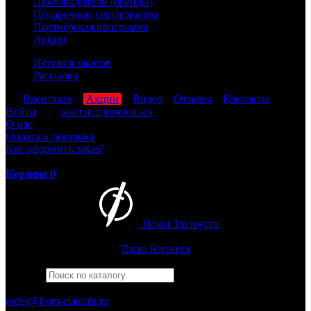
Производители (бренды)
Подарочные сертификаты
Партнёрская программа
Акции
История заказов
Рассылка
мы
Вконтакте
,
Акции
,
Видео
,
Отзывы
,
Контакты
Войти
или
зарегистрироваться
О нас
Оплата и доставка
Как оформить заказ?
Корзина
0
Ножи Златоуста
Интернет-магазин
Златоустовских ножей
Ваша Корзина
Найти
Например,
беркут
ПН-ПТ: 8:00-17:00 (МСК)
order@from-zlatoust.ru