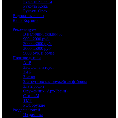
Рукоять Береста
Рукоять Кожа
Рукоять Орех
Водолазные часы
Ваша Корзина
Рекомендуем
В наличии, скидки %
900...2000 руб.
2000...3000 руб.
3000...5000 руб.
5000 руб. и более
Производители
АиР
ЗЗОСС, Златоуст
ЗИК
Златко
Златоустовская оружейная фабрика
Златпрофит
Оружейник (Арт-Грани)
Стиль-М
ТМГ
РОСоружие
Разделы ножей
Из дамаска