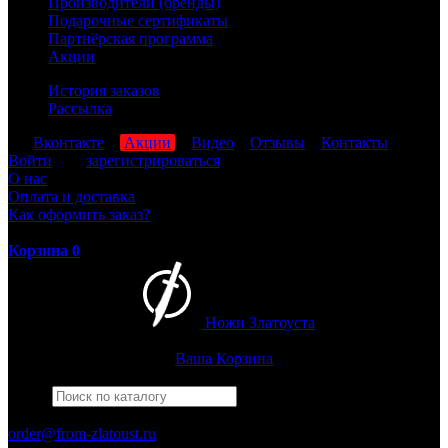
Производители (бренды)
Подарочные сертификаты
Партнёрская программа
Акции
История заказов
Рассылка
мы
Вконтакте
,
Акции
,
Видео
,
Отзывы
,
Контакты
Войти
или
зарегистрироваться
О нас
Оплата и доставка
Как оформить заказ?
Корзина
0
Ножи Златоуста
Интернет-магазин
Златоустовских ножей
Ваша Корзина
Найти
Например,
армейский
ПН-ПТ: 8:00-17:00 (МСК)
order@from-zlatoust.ru