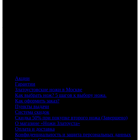
Сосновый Бор
пр-т Героев
37а
+79643616630
Пн-Пт 10:00-
19:00, Сб 10:00-16:00
На Героев
ТЦ "Эдельвейс"
Тихвин
ул. 4-й Микрорайон
39а
11
+78129847003,
+79626847003
Пн-Пт 10:00-19:00, Сб 10:00-16:00
На 4
микрорайоне
здание "Делового Центра"
Здание "Делового
Центра".
Тосно
ул. Радищева
2
M.Martynov@cdek.ru
+78129859171,
+79667517731
Пн-Пт 10:00-19:00, Сб 10:00-16:00
На
Радищева
Вход в офис напротив остановки,первая дверь
справа по отношению к зданию
Т3А
Информация
Акции
Гарантии
Златоустовские ножи в Москве
Как выбрать нож? 5 шагов к выбору ножа.
Как оформить заказ?
Пункты выдачи
Система скидок
Скидка 50% при покупке второго ножа (Завершено)
О магазине «Ножи Златоуста»
Оплата и доставка
Конфиденциальность и защита персональных данных