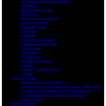
Из дамаска атмосферостойкого
Кухонные
Метательные ножи
Недорогие
Ножи из литого булата
Охотничьи ножи
Рыбацкие ножи
Складные
Топорики
Туристические ножи
Цельнометаллические
Тактические
Для рубки
Подарочные
Коробки для ножей
Клинки
Снятые с производства
Ножны
По типу клинка
Прямой обух (normal-blade)
С вогнутым скосом обуха (Clip-point, финка, Боуи)
С завышенной линией обуха Trailing-Point
С понижением линии обуха (Drop-Point)
Танто (Tanto)
По материалам