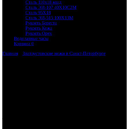
Сталь 110х18 мшд
Сталь ЭИ-107 40Х10С2М
Сталь 95Х18
Сталь ЭИ-515 100Х13М
Рукоять Береста
Рукоять Кожа
Рукоять Орех
Водолазные часы
Корзина
0
Главная
»
Златоустовские ножи в Санкт-Петербурге
Ножи Златоуста с доставкой в Санкт-
Петербург и Ленинградскую область
Вы можете заказать Златоустовские ножи с доставкой транспортной
компанией СДЭК.
Офисы и пункты выдачи СДЭК:
Санкт-Петербург
пр-т Лиговский
50, корп.13
101а
spb@edostavka.ru
+78123209500
Пн-Вс 08:00-21:00
На
Лиговском 1
Ст.м . Лиговский проспект\ ст.м. Площадь
Восстания
Санкт-Петербург
пр-т Коломяжский
28, корп.2
14-Н