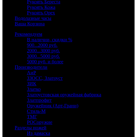
Рукоять Береста
Рукоять Кожа
Рукоять Орех
Водолазные часы
Ваша Корзина
Рекомендуем
В наличии, скидки %
900...2000 руб.
2000...3000 руб.
3000...5000 руб.
5000 руб. и более
Производители
АиР
ЗЗОСС, Златоуст
ЗИК
Златко
Златоустовская оружейная фабрика
Златпрофит
Оружейник (Арт-Грани)
Стиль-М
ТМГ
РОСоружие
Разделы ножей
Из дамаска