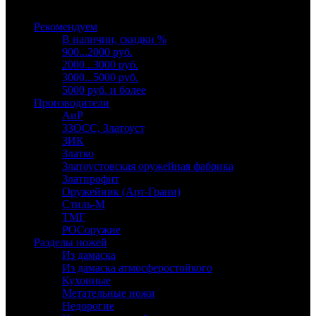
Выберите категорию
Рекомендуем
В наличии, скидки %
900...2000 руб.
2000...3000 руб.
3000...5000 руб.
5000 руб. и более
Производители
АиР
ЗЗОСС, Златоуст
ЗИК
Златко
Златоустовская оружейная фабрика
Златпрофит
Оружейник (Арт-Грани)
Стиль-М
ТМГ
РОСоружие
Разделы ножей
Из дамаска
Из дамаска атмосферостойкого
Кухонные
Метательные ножи
Недорогие