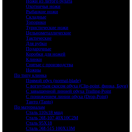
Ножи из литого булата
Охотничьи ножи
Рыбацкие ножи
Складные
Топорики
Туристические ножи
Цельнометаллические
Тактические
Для рубки
Подарочные
Коробки для ножей
Клинки
Снятые с производства
Ножны
По типу клинка
Прямой обух (normal-blade)
С вогнутым скосом обуха (Clip-point, финка, Боуи)
С завышенной линией обуха Trailing-Point
С понижением линии обуха (Drop-Point)
Танто (Tanto)
По материалам
Сталь 110х18 мшд
Сталь ЭИ-107 40Х10С2М
Сталь 95Х18
Сталь ЭИ-515 100Х13М