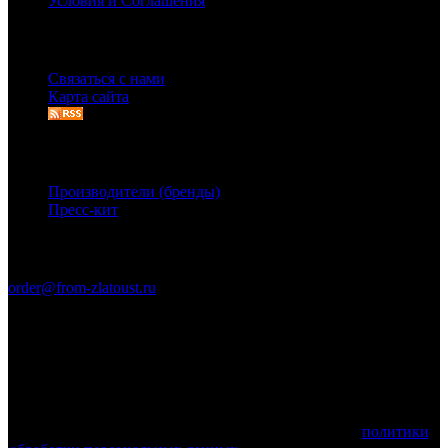
Условия и Соглашения
Служба поддержки
Связаться с нами
Карта сайта
Дополнительно
Производители (бренды)
Пресс-кит
Связаться с нами
order@from-zlatoust.ru
Ножи Златоуста © 2011-2026 гг. (ОГРН 304740403600014)
Вся информация на сайте носит справочный характер и не
является публичной офертой, определяемой положениями
Статьи 437 Гражданского кодекса Российской Федерации.
Технические параметры (спецификация) и комплект поставки
товара могут быть изменены производителем!
Используя этот веб-сайт, вы принимаете условия
политики