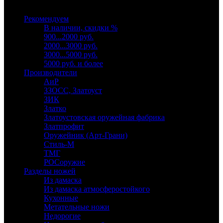
Выберите категорию
Рекомендуем
В наличии, скидки %
900...2000 руб.
2000...3000 руб.
3000...5000 руб.
5000 руб. и более
Производители
АиР
ЗЗОСС, Златоуст
ЗИК
Златко
Златоустовская оружейная фабрика
Златпрофит
Оружейник (Арт-Грани)
Стиль-М
ТМГ
РОСоружие
Разделы ножей
Из дамаска
Из дамаска атмосферостойкого
Кухонные
Метательные ножи
Недорогие