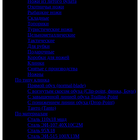
Ножи из литого булата
Охотничьи ножи
Рыбацкие ножи
Складные
Топорики
Туристические ножи
Цельнометаллические
Тактические
Для рубки
Подарочные
Коробки для ножей
Клинки
Снятые с производства
Ножны
По типу клинка
Прямой обух (normal-blade)
С вогнутым скосом обуха (Clip-point, финка, Боуи)
С завышенной линией обуха Trailing-Point
С понижением линии обуха (Drop-Point)
Танто (Tanto)
По материалам
Сталь 110х18 мшд
Сталь ЭИ-107 40Х10С2М
Сталь 95Х18
Сталь ЭИ-515 100Х13М