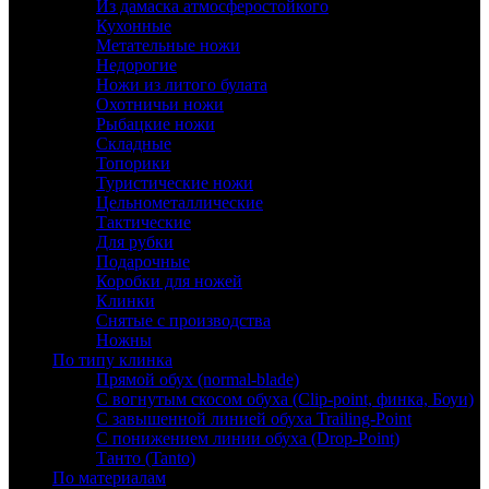
Из дамаска атмосферостойкого
Кухонные
Метательные ножи
Недорогие
Ножи из литого булата
Охотничьи ножи
Рыбацкие ножи
Складные
Топорики
Туристические ножи
Цельнометаллические
Тактические
Для рубки
Подарочные
Коробки для ножей
Клинки
Снятые с производства
Ножны
По типу клинка
Прямой обух (normal-blade)
С вогнутым скосом обуха (Clip-point, финка, Боуи)
С завышенной линией обуха Trailing-Point
С понижением линии обуха (Drop-Point)
Танто (Tanto)
По материалам