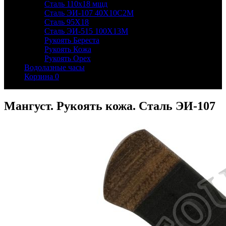
Сталь 110х18 мшд
Сталь ЭИ-107 40Х10С2М
Сталь 95Х18
Сталь ЭИ-515 100Х13М
Рукоять Береста
Рукоять Кожа
Рукоять Орех
Водолазные часы
Корзина
0
Мангуст. Рукоять кожа. Сталь ЭИ-107