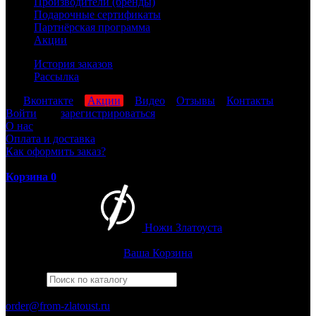
Производители (бренды)
Подарочные сертификаты
Партнёрская программа
Акции
История заказов
Рассылка
мы
Вконтакте
,
Акции
,
Видео
,
Отзывы
,
Контакты
Войти
или
зарегистрироваться
О нас
Оплата и доставка
Как оформить заказ?
Корзина
0
Ножи Златоуста
Интернет-магазин
Златоустовских ножей
Ваша Корзина
Найти
Например,
беркут
ПН-ПТ: 8:00-17:00 (МСК)
order@from-zlatoust.ru