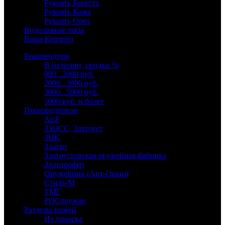
Рукоять Береста
Рукоять Кожа
Рукоять Орех
Водолазные часы
Ваша Корзина
Рекомендуем
В наличии, скидки %
900...2000 руб.
2000...3000 руб.
3000...5000 руб.
5000 руб. и более
Производители
АиР
ЗЗОСС, Златоуст
ЗИК
Златко
Златоустовская оружейная фабрика
Златпрофит
Оружейник (Арт-Грани)
Стиль-М
ТМГ
РОСоружие
Разделы ножей
Из дамаска