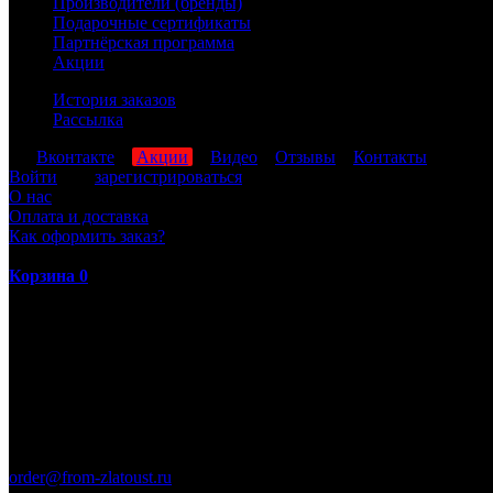
Производители (бренды)
Подарочные сертификаты
Партнёрская программа
Акции
История заказов
Рассылка
мы
Вконтакте
,
Акции
,
Видео
,
Отзывы
,
Контакты
Войти
или
зарегистрироваться
О нас
Оплата и доставка
Как оформить заказ?
Корзина
0
ПН-ПТ: 8:00-17:00 (МСК)
order@from-zlatoust.ru