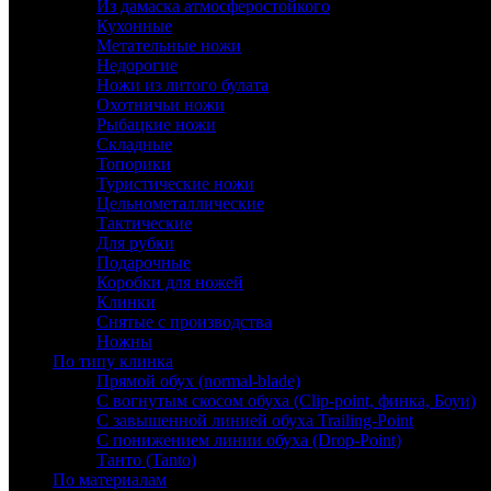
Из дамаска атмосферостойкого
Кухонные
Метательные ножи
Недорогие
Ножи из литого булата
Охотничьи ножи
Рыбацкие ножи
Складные
Топорики
Туристические ножи
Цельнометаллические
Тактические
Для рубки
Подарочные
Коробки для ножей
Клинки
Снятые с производства
Ножны
По типу клинка
Прямой обух (normal-blade)
С вогнутым скосом обуха (Clip-point, финка, Боуи)
С завышенной линией обуха Trailing-Point
С понижением линии обуха (Drop-Point)
Танто (Tanto)
По материалам