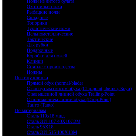
Ножи из литого булата
Охотничьи ножи
Рыбацкие ножи
Складные
Топорики
Туристические ножи
Цельнометаллические
Тактические
Для рубки
Подарочные
Коробки для ножей
Клинки
Снятые с производства
Ножны
По типу клинка
Прямой обух (normal-blade)
С вогнутым скосом обуха (Clip-point, финка, Боуи)
С завышенной линией обуха Trailing-Point
С понижением линии обуха (Drop-Point)
Танто (Tanto)
По материалам
Сталь 110х18 мшд
Сталь ЭИ-107 40Х10С2М
Сталь 95Х18
Сталь ЭИ-515 100Х13М