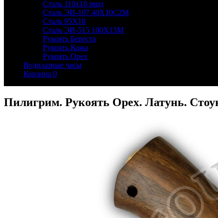
Сталь 110х18 мшд
Сталь ЭИ-107 40Х10С2М
Сталь 95Х18
Сталь ЭИ-515 100Х13М
Рукоять Береста
Рукоять Кожа
Рукоять Орех
Водолазные часы
Корзина
0
Пилигрим. Рукоять Орех. Латунь. Сто