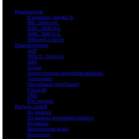
Выберите категорию
Рекомендуем
В наличии, скидки %
900...2000 руб.
2000...3000 руб.
3000...5000 руб.
5000 руб. и более
Производители
АиР
ЗЗОСС, Златоуст
ЗИК
Златко
Златоустовская оружейная фабрика
Златпрофит
Оружейник (Арт-Грани)
Стиль-М
ТМГ
РОСоружие
Разделы ножей
Из дамаска
Из дамаска атмосферостойкого
Кухонные
Метательные ножи
Недорогие