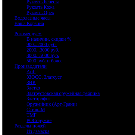
Рукоять Береста
Рукоять Кожа
Рукоять Орех
Водолазные часы
Ваша Корзина
Рекомендуем
В наличии, скидки %
900...2000 руб.
2000...3000 руб.
3000...5000 руб.
5000 руб. и более
Производители
АиР
ЗЗОСС, Златоуст
ЗИК
Златко
Златоустовская оружейная фабрика
Златпрофит
Оружейник (Арт-Грани)
Стиль-М
ТМГ
РОСоружие
Разделы ножей
Из дамаска