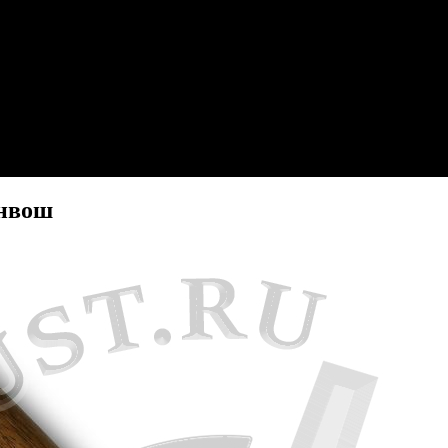
унвош