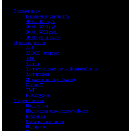
Выберите категорию
Рекомендуем
В наличии, скидки %
900...2000 руб.
2000...3000 руб.
3000...5000 руб.
5000 руб. и более
Производители
АиР
ЗЗОСС, Златоуст
ЗИК
Златко
Златоустовская оружейная фабрика
Златпрофит
Оружейник (Арт-Грани)
Стиль-М
ТМГ
РОСоружие
Разделы ножей
Из дамаска
Из дамаска атмосферостойкого
Кухонные
Метательные ножи
Недорогие