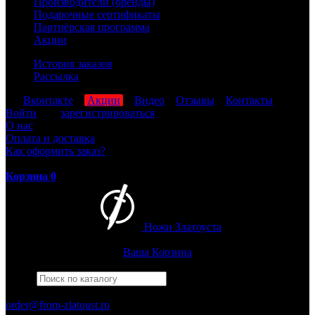
Производители (бренды)
Подарочные сертификаты
Партнёрская программа
Акции
История заказов
Рассылка
мы
Вконтакте
,
Акции
,
Видео
,
Отзывы
,
Контакты
Войти
или
зарегистрироваться
О нас
Оплата и доставка
Как оформить заказ?
Корзина
0
Ножи Златоуста
Интернет-магазин
Златоустовских ножей
Ваша Корзина
Найти
Например,
армейский
ПН-ПТ: 8:00-17:00 (МСК)
order@from-zlatoust.ru