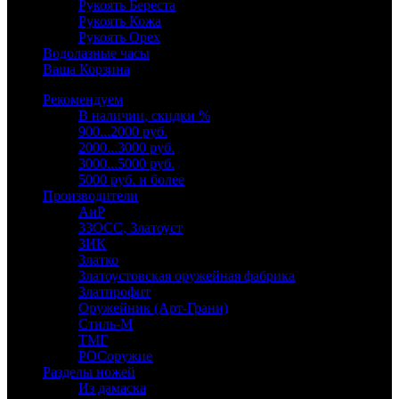
Рукоять Береста
Рукоять Кожа
Рукоять Орех
Водолазные часы
Ваша Корзина
Рекомендуем
В наличии, скидки %
900...2000 руб.
2000...3000 руб.
3000...5000 руб.
5000 руб. и более
Производители
АиР
ЗЗОСС, Златоуст
ЗИК
Златко
Златоустовская оружейная фабрика
Златпрофит
Оружейник (Арт-Грани)
Стиль-М
ТМГ
РОСоружие
Разделы ножей
Из дамаска