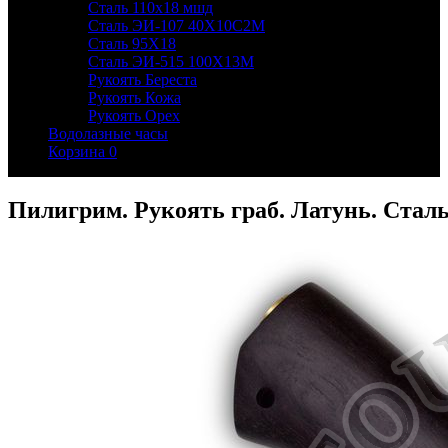
Сталь 110х18 мшд
Сталь ЭИ-107 40Х10С2М
Сталь 95Х18
Сталь ЭИ-515 100Х13М
Рукоять Береста
Рукоять Кожа
Рукоять Орех
Водолазные часы
Корзина
0
Пилигрим. Рукоять граб. Латунь. Стал