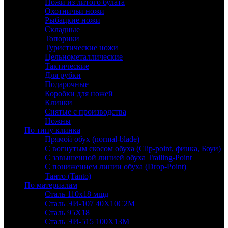
Ножи из литого булата
Охотничьи ножи
Рыбацкие ножи
Складные
Топорики
Туристические ножи
Цельнометаллические
Тактические
Для рубки
Подарочные
Коробки для ножей
Клинки
Снятые с производства
Ножны
По типу клинка
Прямой обух (normal-blade)
С вогнутым скосом обуха (Clip-point, финка, Боуи)
С завышенной линией обуха Trailing-Point
С понижением линии обуха (Drop-Point)
Танто (Tanto)
По материалам
Сталь 110х18 мшд
Сталь ЭИ-107 40Х10С2М
Сталь 95Х18
Сталь ЭИ-515 100Х13М