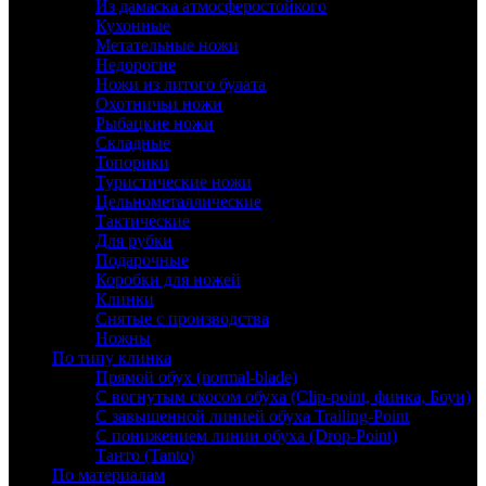
Из дамаска атмосферостойкого
Кухонные
Метательные ножи
Недорогие
Ножи из литого булата
Охотничьи ножи
Рыбацкие ножи
Складные
Топорики
Туристические ножи
Цельнометаллические
Тактические
Для рубки
Подарочные
Коробки для ножей
Клинки
Снятые с производства
Ножны
По типу клинка
Прямой обух (normal-blade)
С вогнутым скосом обуха (Clip-point, финка, Боуи)
С завышенной линией обуха Trailing-Point
С понижением линии обуха (Drop-Point)
Танто (Tanto)
По материалам