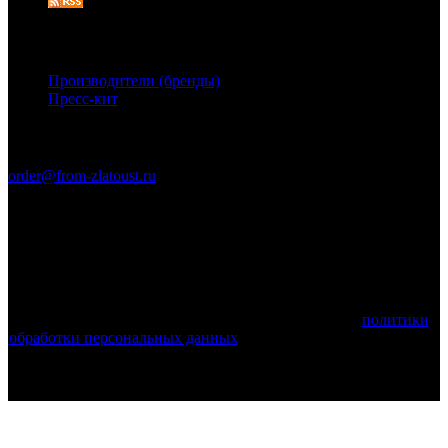
Дополнительно
Производители (бренды)
Пресс-кит
Связаться с нами
order@from-zlatoust.ru
Ножи Златоуста © 2011-2026 гг. (ОГРН 304740403600014)
Вся информация на сайте носит справочный характер и не
является публичной офертой, определяемой положениями
Статьи 437 Гражданского кодекса Российской Федерации.
Технические параметры (спецификация) и комплект поставки
товара могут быть изменены производителем!
Используя этот веб-сайт, вы принимаете условия
политики
обработки персональных данных
и соглашаетесь с тем, что мы
используем cookies.
Поделиться: