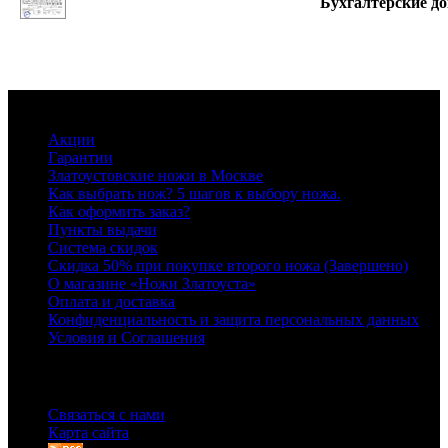
Бухгалтерские д
Информация
Акции
Гарантии
Златоустовские ножи в Москве
Как выбрать нож? 5 шагов к выбору ножа.
Как оформить заказ?
Пункты выдачи
Система скидок
Скидка 50% при покупке второго ножа (Завершено)
О магазине «Ножи Златоуста»
Оплата и доставка
Конфиденциальность и защита персональных данных
Условия и Соглашения
Служба поддержки
Связаться с нами
Карта сайта