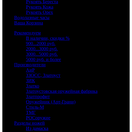
Рукоять Береста
Рукоять Кожа
Рукоять Орех
Водолазные часы
Ваша Корзина
Рекомендуем
В наличии, скидки %
900...2000 руб.
2000...3000 руб.
3000...5000 руб.
5000 руб. и более
Производители
АиР
ЗЗОСС, Златоуст
ЗИК
Златко
Златоустовская оружейная фабрика
Златпрофит
Оружейник (Арт-Грани)
Стиль-М
ТМГ
РОСоружие
Разделы ножей
Из дамаска