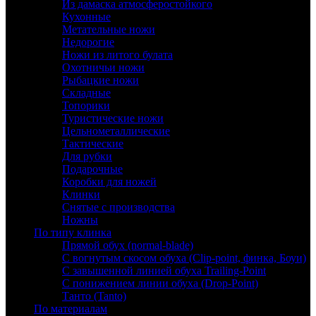
Из дамаска атмосферостойкого
Кухонные
Метательные ножи
Недорогие
Ножи из литого булата
Охотничьи ножи
Рыбацкие ножи
Складные
Топорики
Туристические ножи
Цельнометаллические
Тактические
Для рубки
Подарочные
Коробки для ножей
Клинки
Снятые с производства
Ножны
По типу клинка
Прямой обух (normal-blade)
С вогнутым скосом обуха (Clip-point, финка, Боуи)
С завышенной линией обуха Trailing-Point
С понижением линии обуха (Drop-Point)
Танто (Tanto)
По материалам