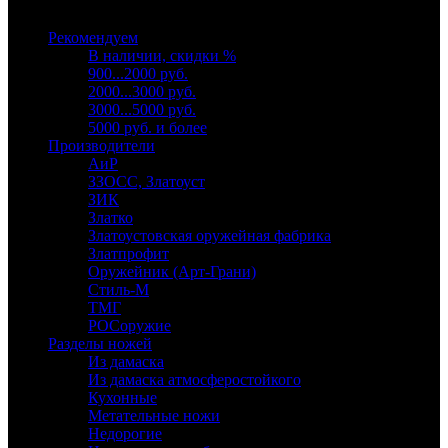
Выберите категорию
Рекомендуем
В наличии, скидки %
900...2000 руб.
2000...3000 руб.
3000...5000 руб.
5000 руб. и более
Производители
АиР
ЗЗОСС, Златоуст
ЗИК
Златко
Златоустовская оружейная фабрика
Златпрофит
Оружейник (Арт-Грани)
Стиль-М
ТМГ
РОСоружие
Разделы ножей
Из дамаска
Из дамаска атмосферостойкого
Кухонные
Метательные ножи
Недорогие