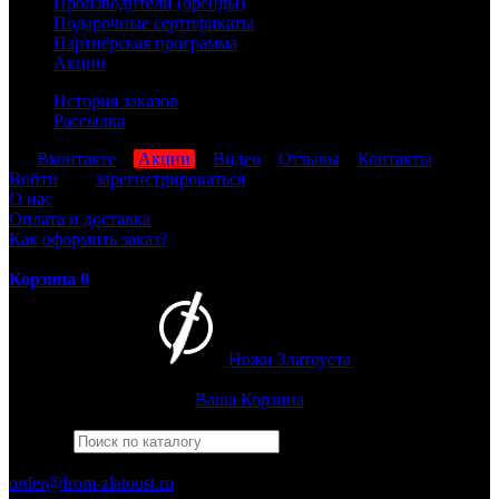
Производители (бренды)
Подарочные сертификаты
Партнёрская программа
Акции
История заказов
Рассылка
мы
Вконтакте
,
Акции
,
Видео
,
Отзывы
,
Контакты
Войти
или
зарегистрироваться
О нас
Оплата и доставка
Как оформить заказ?
Корзина
0
Ножи Златоуста
Интернет-магазин
Златоустовских ножей
Ваша Корзина
Найти
Например,
багира
ПН-ПТ: 8:00-17:00 (МСК)
order@from-zlatoust.ru