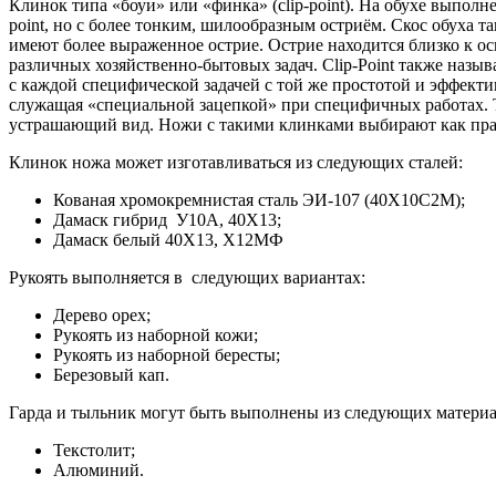
Клинок типа «боуи» или «финка» (clip-point). На обухе выпол
point, но с более тонким, шилообразным остриём. Скос обуха 
имеют более выраженное острие. Острие находится близко к о
различных хозяйственно-бытовых задач. Clip-Point также назы
с каждой специфической задачей с той же простотой и эффекти
служащая «специальной зацепкой» при специфичных работах. Т
устрашающий вид. Ножи с такими клинками выбирают как прави
Клинок ножа может изготавливаться из следующих сталей:
Кованая хромокремнистая сталь ЭИ-107 (40Х10С2М);
Дамаск гибрид У10А, 40Х13;
Дамаск белый 40Х13, Х12МФ
Рукоять выполняется в следующих вариантах:
Дерево орех;
Рукоять из наборной кожи;
Рукоять из наборной бересты;
Березовый кап.
Гарда и тыльник могут быть выполнены из следующих материа
Текстолит;
Алюминий.