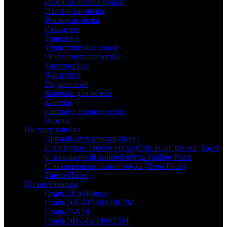
Ножи из литого булата
Охотничьи ножи
Рыбацкие ножи
Складные
Топорики
Туристические ножи
Цельнометаллические
Тактические
Для рубки
Подарочные
Коробки для ножей
Клинки
Снятые с производства
Ножны
По типу клинка
Прямой обух (normal-blade)
С вогнутым скосом обуха (Clip-point, финка, Боуи)
С завышенной линией обуха Trailing-Point
С понижением линии обуха (Drop-Point)
Танто (Tanto)
По материалам
Сталь 110х18 мшд
Сталь ЭИ-107 40Х10С2М
Сталь 95Х18
Сталь ЭИ-515 100Х13М