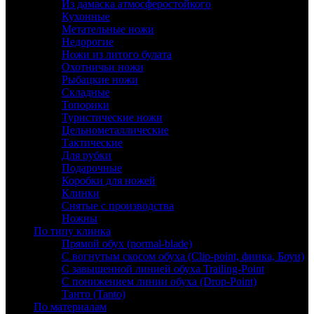
Из дамаска атмосферостойкого
Кухонные
Метательные ножи
Недорогие
Ножи из литого булата
Охотничьи ножи
Рыбацкие ножи
Складные
Топорики
Туристические ножи
Цельнометаллические
Тактические
Для рубки
Подарочные
Коробки для ножей
Клинки
Снятые с производства
Ножны
По типу клинка
Прямой обух (normal-blade)
С вогнутым скосом обуха (Clip-point, финка, Боуи)
С завышенной линией обуха Trailing-Point
С понижением линии обуха (Drop-Point)
Танто (Tanto)
По материалам