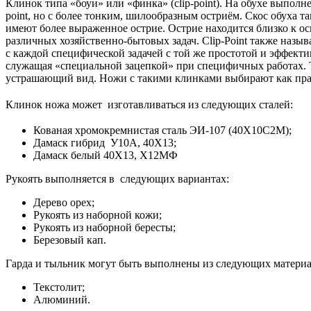
Клинок типа «боуи» или «финка» (clip-point). На обухе выпо
point, но с более тонким, шилообразным остриём. Скос обуха 
имеют более выраженное острие. Острие находится близко к о
различных хозяйственно-бытовых задач. Clip-Point также назы
с каждой специфической задачей с той же простотой и эффекти
служащая «специальной зацепкой» при специфичных работах. Т
устрашающий вид. Ножи с такими клинками выбирают как прави
Клинок ножа может изготавливаться из следующих сталей:
Кованая хромокремнистая сталь ЭИ-107 (40Х10С2М);
Дамаск гибрид У10А, 40Х13;
Дамаск белый 40Х13, Х12МФ
Рукоять выполняется в следующих вариантах:
Дерево орех;
Рукоять из наборной кожи;
Рукоять из наборной бересты;
Березовый кап.
Гарда и тыльник могут быть выполнены из следующих материа
Текстолит;
Алюминий.