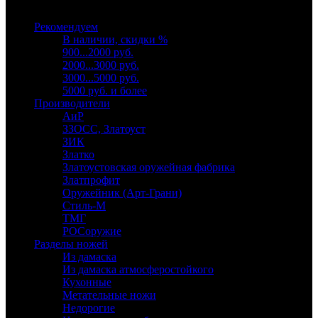
Выберите категорию
Рекомендуем
В наличии, скидки %
900...2000 руб.
2000...3000 руб.
3000...5000 руб.
5000 руб. и более
Производители
АиР
ЗЗОСС, Златоуст
ЗИК
Златко
Златоустовская оружейная фабрика
Златпрофит
Оружейник (Арт-Грани)
Стиль-М
ТМГ
РОСоружие
Разделы ножей
Из дамаска
Из дамаска атмосферостойкого
Кухонные
Метательные ножи
Недорогие