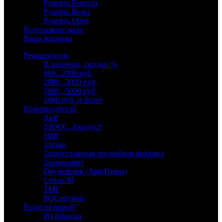
Рукоять Береста
Рукоять Кожа
Рукоять Орех
Водолазные часы
Ваша Корзина
Рекомендуем
В наличии, скидки %
900...2000 руб.
2000...3000 руб.
3000...5000 руб.
5000 руб. и более
Производители
АиР
ЗЗОСС, Златоуст
ЗИК
Златко
Златоустовская оружейная фабрика
Златпрофит
Оружейник (Арт-Грани)
Стиль-М
ТМГ
РОСоружие
Разделы ножей
Из дамаска