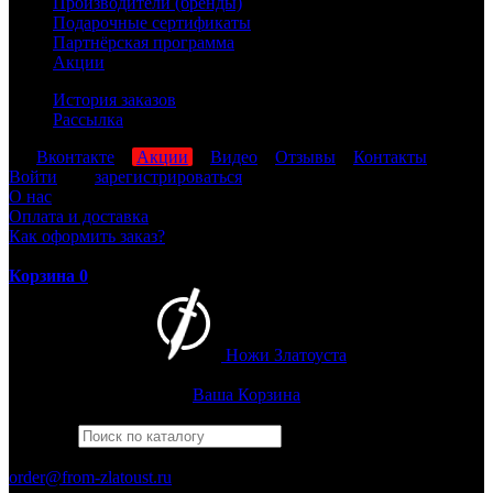
Производители (бренды)
Подарочные сертификаты
Партнёрская программа
Акции
История заказов
Рассылка
мы
Вконтакте
,
Акции
,
Видео
,
Отзывы
,
Контакты
Войти
или
зарегистрироваться
О нас
Оплата и доставка
Как оформить заказ?
Корзина
0
Ножи Златоуста
Интернет-магазин
Златоустовских ножей
Ваша Корзина
Найти
Например,
бекас
ПН-ПТ: 8:00-17:00 (МСК)
order@from-zlatoust.ru