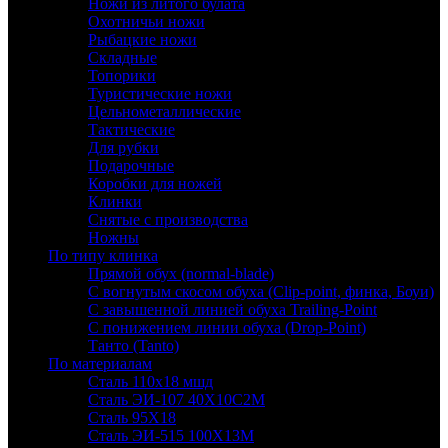
Ножи из литого булата
Охотничьи ножи
Рыбацкие ножи
Складные
Топорики
Туристические ножи
Цельнометаллические
Тактические
Для рубки
Подарочные
Коробки для ножей
Клинки
Снятые с производства
Ножны
По типу клинка
Прямой обух (normal-blade)
С вогнутым скосом обуха (Clip-point, финка, Боуи)
С завышенной линией обуха Trailing-Point
С понижением линии обуха (Drop-Point)
Танто (Tanto)
По материалам
Сталь 110х18 мшд
Сталь ЭИ-107 40Х10С2М
Сталь 95Х18
Сталь ЭИ-515 100Х13М