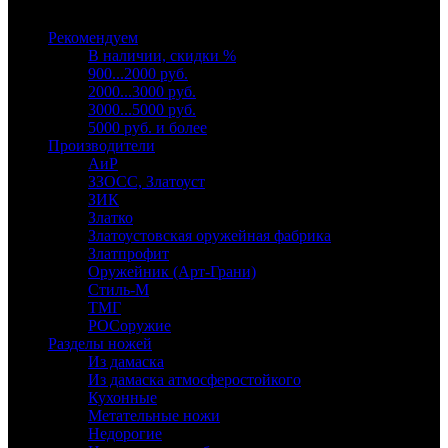
Выберите категорию
Рекомендуем
В наличии, скидки %
900...2000 руб.
2000...3000 руб.
3000...5000 руб.
5000 руб. и более
Производители
АиР
ЗЗОСС, Златоуст
ЗИК
Златко
Златоустовская оружейная фабрика
Златпрофит
Оружейник (Арт-Грани)
Стиль-М
ТМГ
РОСоружие
Разделы ножей
Из дамаска
Из дамаска атмосферостойкого
Кухонные
Метательные ножи
Недорогие