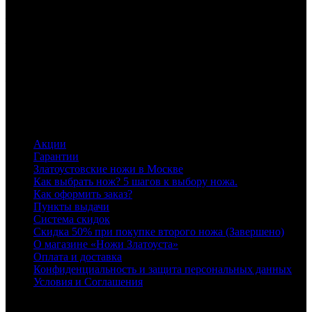
Пн-Пт 10:00-19:00, Сб 10:00-16:00
На Мира
Площадь Мира
Павлово
ул. Коммунистическая
10
e.evstigneeva@cdek.ru
+79200190777
Пн-Пт 10:00-19:00, Сб 10:00-16:00
На
Коммунистической
Здание «Первый Бизнес-центр», вход в
правую дверь входной группы
Автомеханический техникум
Саров
ул. Куйбышева
11
8
+79087320732, +78313032732
Пн-
Пт 10:00-19:00, Сб 10:00-16:00
На Куйбышева
Информация
Акции
Гарантии
Златоустовские ножи в Москве
Как выбрать нож? 5 шагов к выбору ножа.
Как оформить заказ?
Пункты выдачи
Система скидок
Скидка 50% при покупке второго ножа (Завершено)
О магазине «Ножи Златоуста»
Оплата и доставка
Конфиденциальность и защита персональных данных
Условия и Соглашения
Служба поддержки