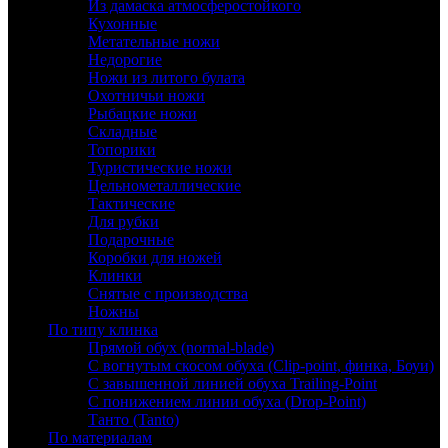
Из дамаска атмосферостойкого
Кухонные
Метательные ножи
Недорогие
Ножи из литого булата
Охотничьи ножи
Рыбацкие ножи
Складные
Топорики
Туристические ножи
Цельнометаллические
Тактические
Для рубки
Подарочные
Коробки для ножей
Клинки
Снятые с производства
Ножны
По типу клинка
Прямой обух (normal-blade)
С вогнутым скосом обуха (Clip-point, финка, Боуи)
С завышенной линией обуха Trailing-Point
С понижением линии обуха (Drop-Point)
Танто (Tanto)
По материалам