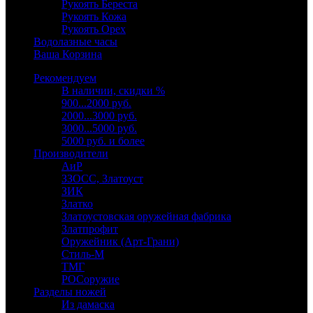
Рукоять Береста
Рукоять Кожа
Рукоять Орех
Водолазные часы
Ваша Корзина
Рекомендуем
В наличии, скидки %
900...2000 руб.
2000...3000 руб.
3000...5000 руб.
5000 руб. и более
Производители
АиР
ЗЗОСС, Златоуст
ЗИК
Златко
Златоустовская оружейная фабрика
Златпрофит
Оружейник (Арт-Грани)
Стиль-М
ТМГ
РОСоружие
Разделы ножей
Из дамаска