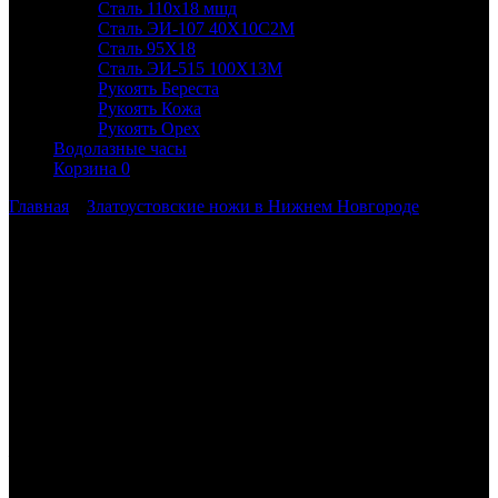
Сталь 110х18 мшд
Сталь ЭИ-107 40Х10С2М
Сталь 95Х18
Сталь ЭИ-515 100Х13М
Рукоять Береста
Рукоять Кожа
Рукоять Орех
Водолазные часы
Корзина
0
Главная
»
Златоустовские ножи в Нижнем Новгороде
Ножи с доставкой в Нижний Новгород
и Нижегородскую область
Вы можете заказать Златоустовские ножи с доставкой в
Нижний Новгород и Нижегородскую область транспортной
компанией СДЭК.
Офисы и пункты выдачи СДЭК:
Нижний Новгород
ул. Передовая/ ш. Московское
146Б
smirnova.e@cdek.ru
+79101388165
Пн-Пт 10:00-20:00, Сб
10:00-16:00, Вс 10:00-14:00
Передовая/Московское
Ориентир