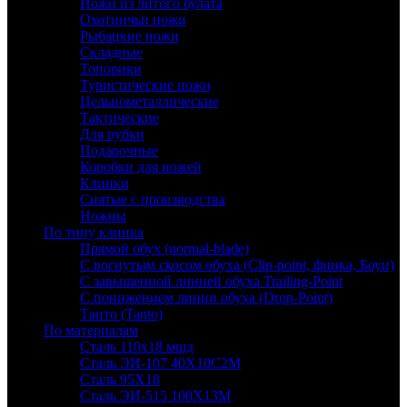
Ножи из литого булата
Охотничьи ножи
Рыбацкие ножи
Складные
Топорики
Туристические ножи
Цельнометаллические
Тактические
Для рубки
Подарочные
Коробки для ножей
Клинки
Снятые с производства
Ножны
По типу клинка
Прямой обух (normal-blade)
С вогнутым скосом обуха (Clip-point, финка, Боуи)
С завышенной линией обуха Trailing-Point
С понижением линии обуха (Drop-Point)
Танто (Tanto)
По материалам
Сталь 110х18 мшд
Сталь ЭИ-107 40Х10С2М
Сталь 95Х18
Сталь ЭИ-515 100Х13М