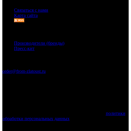
Связаться с нами
Карта сайта
Дополнительно
Производители (бренды)
Пресс-кит
Связаться с нами
order@from-zlatoust.ru
Ножи Златоуста © 2011-2026 гг. (ОГРН 304740403600014)
Вся информация на сайте носит справочный характер и не
является публичной офертой, определяемой положениями
Статьи 437 Гражданского кодекса Российской Федерации.
Технические параметры (спецификация) и комплект поставки
товара могут быть изменены производителем!
Используя этот веб-сайт, вы принимаете условия
политики
обработки персональных данных
и соглашаетесь с тем, что мы
используем cookies.