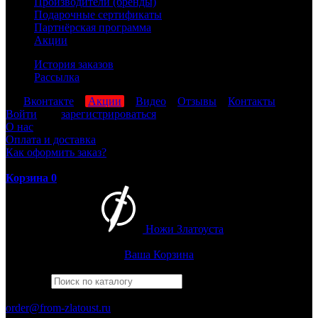
Производители (бренды)
Подарочные сертификаты
Партнёрская программа
Акции
История заказов
Рассылка
мы
Вконтакте
,
Акции
,
Видео
,
Отзывы
,
Контакты
Войти
или
зарегистрироваться
О нас
Оплата и доставка
Как оформить заказ?
Корзина
0
Ножи Златоуста
Интернет-магазин
Златоустовских ножей
Ваша Корзина
Найти
Например,
рысь
ПН-ПТ: 8:00-17:00 (МСК)
order@from-zlatoust.ru