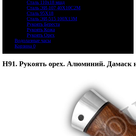
Сталь 110х18 мшд
Сталь ЭИ-107 40Х10С2М
Сталь 95Х18
Сталь ЭИ-515 100Х13М
Рукоять Береста
Рукоять Кожа
Рукоять Орех
Водолазные часы
Корзина
0
Н91. Рукоять орех. Алюминий. Дамаск 