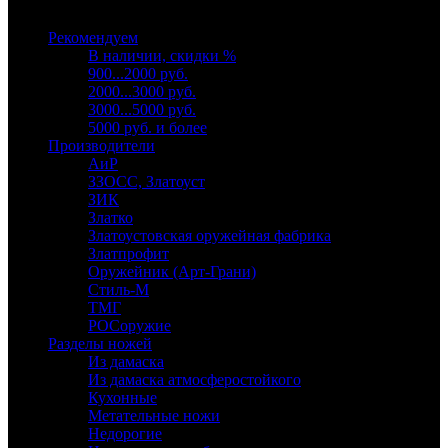
Выберите категорию
Рекомендуем
В наличии, скидки %
900...2000 руб.
2000...3000 руб.
3000...5000 руб.
5000 руб. и более
Производители
АиР
ЗЗОСС, Златоуст
ЗИК
Златко
Златоустовская оружейная фабрика
Златпрофит
Оружейник (Арт-Грани)
Стиль-М
ТМГ
РОСоружие
Разделы ножей
Из дамаска
Из дамаска атмосферостойкого
Кухонные
Метательные ножи
Недорогие