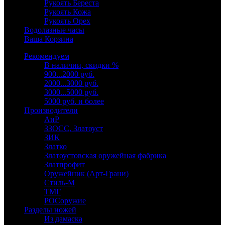
Рукоять Береста
Рукоять Кожа
Рукоять Орех
Водолазные часы
Ваша Корзина
Рекомендуем
В наличии, скидки %
900...2000 руб.
2000...3000 руб.
3000...5000 руб.
5000 руб. и более
Производители
АиР
ЗЗОСС, Златоуст
ЗИК
Златко
Златоустовская оружейная фабрика
Златпрофит
Оружейник (Арт-Грани)
Стиль-М
ТМГ
РОСоружие
Разделы ножей
Из дамаска