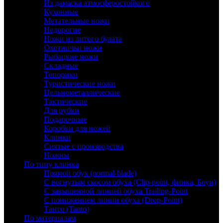
Из дамаска атмосферостойкого
Кухонные
Метательные ножи
Недорогие
Ножи из литого булата
Охотничьи ножи
Рыбацкие ножи
Складные
Топорики
Туристические ножи
Цельнометаллические
Тактические
Для рубки
Подарочные
Коробки для ножей
Клинки
Снятые с производства
Ножны
По типу клинка
Прямой обух (normal-blade)
С вогнутым скосом обуха (Clip-point, финка, Боуи)
С завышенной линией обуха Trailing-Point
С понижением линии обуха (Drop-Point)
Танто (Tanto)
По материалам