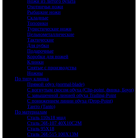
Ножи из литого булата
Охотничьи ножи
Рыбацкие ножи
Складные
Топорики
Туристические ножи
Цельнометаллические
Тактические
Для рубки
Подарочные
Коробки для ножей
Клинки
Снятые с производства
Ножны
По типу клинка
Прямой обух (normal-blade)
С вогнутым скосом обуха (Clip-point, финка, Боуи)
С завышенной линией обуха Trailing-Point
С понижением линии обуха (Drop-Point)
Танто (Tanto)
По материалам
Сталь 110х18 мшд
Сталь ЭИ-107 40Х10С2М
Сталь 95Х18
Сталь ЭИ-515 100Х13М