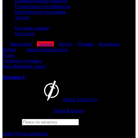
Производители (бренды)
Подарочные сертификаты
Партнёрская программа
Акции
История заказов
Рассылка
мы
Вконтакте
,
Акции
,
Видео
,
Отзывы
,
Контакты
Войти
или
зарегистрироваться
О нас
Оплата и доставка
Как оформить заказ?
Корзина
0
Ножи Златоуста
Интернет-магазин
Златоустовских ножей
Ваша Корзина
Найти
Например,
ицыл
ПН-ПТ: 8:00-17:00 (МСК)
order@from-zlatoust.ru