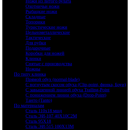
Ножи из литого булата
Охотничьи ножи
Рыбацкие ножи
Складные
Топорики
Туристические ножи
Цельнометаллические
Тактические
Для рубки
Подарочные
Коробки для ножей
Клинки
Снятые с производства
Ножны
По типу клинка
Прямой обух (normal-blade)
С вогнутым скосом обуха (Clip-point, финка, Боуи)
С завышенной линией обуха Trailing-Point
С понижением линии обуха (Drop-Point)
Танто (Tanto)
По материалам
Сталь 110х18 мшд
Сталь ЭИ-107 40Х10С2М
Сталь 95Х18
Сталь ЭИ-515 100Х13М