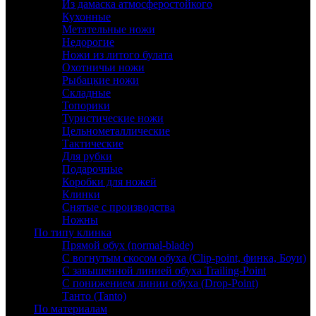
Из дамаска атмосферостойкого
Кухонные
Метательные ножи
Недорогие
Ножи из литого булата
Охотничьи ножи
Рыбацкие ножи
Складные
Топорики
Туристические ножи
Цельнометаллические
Тактические
Для рубки
Подарочные
Коробки для ножей
Клинки
Снятые с производства
Ножны
По типу клинка
Прямой обух (normal-blade)
С вогнутым скосом обуха (Clip-point, финка, Боуи)
С завышенной линией обуха Trailing-Point
С понижением линии обуха (Drop-Point)
Танто (Tanto)
По материалам