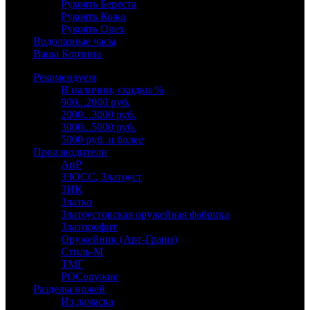
Рукоять Береста
Рукоять Кожа
Рукоять Орех
Водолазные часы
Ваша Корзина
Рекомендуем
В наличии, скидки %
900...2000 руб.
2000...3000 руб.
3000...5000 руб.
5000 руб. и более
Производители
АиР
ЗЗОСС, Златоуст
ЗИК
Златко
Златоустовская оружейная фабрика
Златпрофит
Оружейник (Арт-Грани)
Стиль-М
ТМГ
РОСоружие
Разделы ножей
Из дамаска