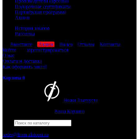
Производители (бренды)
Подарочные сертификаты
Партнёрская программа
Акции
История заказов
Рассылка
мы
Вконтакте
,
Акции
,
Видео
,
Отзывы
,
Контакты
Войти
или
зарегистрироваться
О нас
Оплата и доставка
Как оформить заказ?
Корзина
0
Ножи Златоуста
Интернет-магазин
Златоустовских ножей
Ваша Корзина
Найти
Например,
гвардейский
ПН-ПТ: 8:00-17:00 (МСК)
order@from-zlatoust.ru