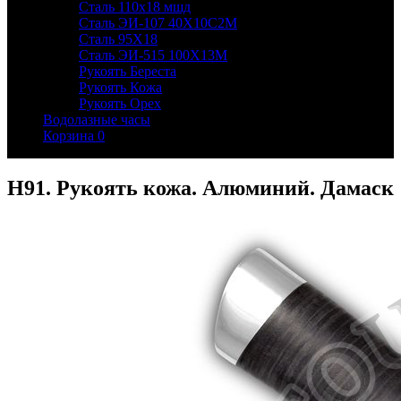
Сталь 110х18 мшд
Сталь ЭИ-107 40Х10С2М
Сталь 95Х18
Сталь ЭИ-515 100Х13М
Рукоять Береста
Рукоять Кожа
Рукоять Орех
Водолазные часы
Корзина
0
Н91. Рукоять кожа. Алюминий. Дамаск