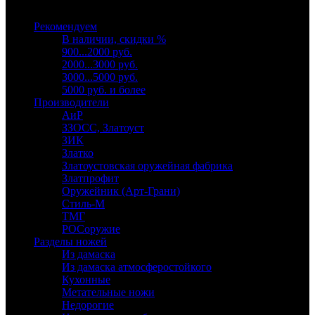
Выберите категорию
Рекомендуем
В наличии, скидки %
900...2000 руб.
2000...3000 руб.
3000...5000 руб.
5000 руб. и более
Производители
АиР
ЗЗОСС, Златоуст
ЗИК
Златко
Златоустовская оружейная фабрика
Златпрофит
Оружейник (Арт-Грани)
Стиль-М
ТМГ
РОСоружие
Разделы ножей
Из дамаска
Из дамаска атмосферостойкого
Кухонные
Метательные ножи
Недорогие