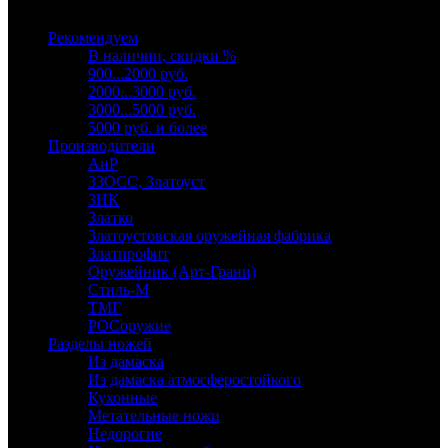
Выберите категорию
Рекомендуем
В наличии, скидки %
900...2000 руб.
2000...3000 руб.
3000...5000 руб.
5000 руб. и более
Производители
АиР
ЗЗОСС, Златоуст
ЗИК
Златко
Златоустовская оружейная фабрика
Златпрофит
Оружейник (Арт-Грани)
Стиль-М
ТМГ
РОСоружие
Разделы ножей
Из дамаска
Из дамаска атмосферостойкого
Кухонные
Метательные ножи
Недорогие