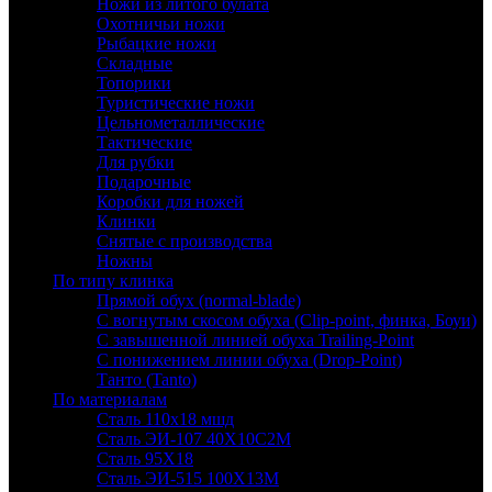
Ножи из литого булата
Охотничьи ножи
Рыбацкие ножи
Складные
Топорики
Туристические ножи
Цельнометаллические
Тактические
Для рубки
Подарочные
Коробки для ножей
Клинки
Снятые с производства
Ножны
По типу клинка
Прямой обух (normal-blade)
С вогнутым скосом обуха (Clip-point, финка, Боуи)
С завышенной линией обуха Trailing-Point
С понижением линии обуха (Drop-Point)
Танто (Tanto)
По материалам
Сталь 110х18 мшд
Сталь ЭИ-107 40Х10С2М
Сталь 95Х18
Сталь ЭИ-515 100Х13М