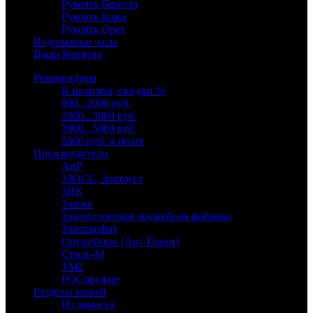
Рукоять Береста
Рукоять Кожа
Рукоять Орех
Водолазные часы
Ваша Корзина
Рекомендуем
В наличии, скидки %
900...2000 руб.
2000...3000 руб.
3000...5000 руб.
5000 руб. и более
Производители
АиР
ЗЗОСС, Златоуст
ЗИК
Златко
Златоустовская оружейная фабрика
Златпрофит
Оружейник (Арт-Грани)
Стиль-М
ТМГ
РОСоружие
Разделы ножей
Из дамаска