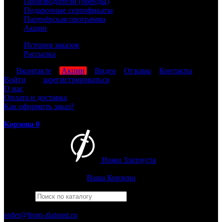
Производители (бренды)
Подарочные сертификаты
Партнёрская программа
Акции
История заказов
Рассылка
мы
Вконтакте
,
Акции
,
Видео
,
Отзывы
,
Контакты
Войти
или
зарегистрироваться
О нас
Оплата и доставка
Как оформить заказ?
Корзина
0
Ножи Златоуста
Интернет-магазин
Златоустовских ножей
Ваша Корзина
Найти
Например,
бекас
ПН-ПТ: 8:00-17:00 (МСК)
order@from-zlatoust.ru