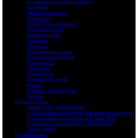
Из дамаска атмосферостойкого
Кухонные
Метательные ножи
Недорогие
Ножи из литого булата
Охотничьи ножи
Рыбацкие ножи
Складные
Топорики
Туристические ножи
Цельнометаллические
Тактические
Для рубки
Подарочные
Коробки для ножей
Клинки
Снятые с производства
Ножны
По типу клинка
Прямой обух (normal-blade)
С вогнутым скосом обуха (Clip-point, финка, Боуи)
С завышенной линией обуха Trailing-Point
С понижением линии обуха (Drop-Point)
Танто (Tanto)
По материалам