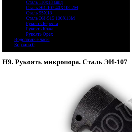
Сталь 110х18 мшд
Сталь ЭИ-107 40Х10С2М
Сталь 95Х18
Сталь ЭИ-515 100Х13М
Рукоять Береста
Рукоять Кожа
Рукоять Орех
Водолазные часы
Корзина
0
Н9. Рукоять микропора. Сталь ЭИ-107