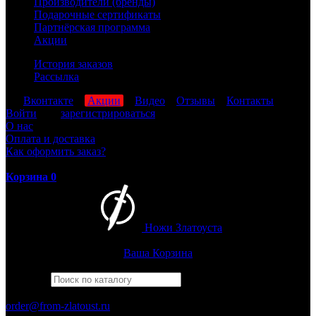
Производители (бренды)
Подарочные сертификаты
Партнёрская программа
Акции
История заказов
Рассылка
мы
Вконтакте
,
Акции
,
Видео
,
Отзывы
,
Контакты
Войти
или
зарегистрироваться
О нас
Оплата и доставка
Как оформить заказ?
Корзина
0
Ножи Златоуста
Интернет-магазин
Златоустовских ножей
Ваша Корзина
Найти
Например,
рысь
ПН-ПТ: 8:00-17:00 (МСК)
order@from-zlatoust.ru