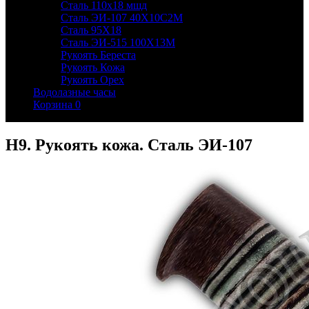
Сталь 110х18 мшд
Сталь ЭИ-107 40Х10С2М
Сталь 95Х18
Сталь ЭИ-515 100Х13М
Рукоять Береста
Рукоять Кожа
Рукоять Орех
Водолазные часы
Корзина
0
Н9. Рукоять кожа. Сталь ЭИ-107