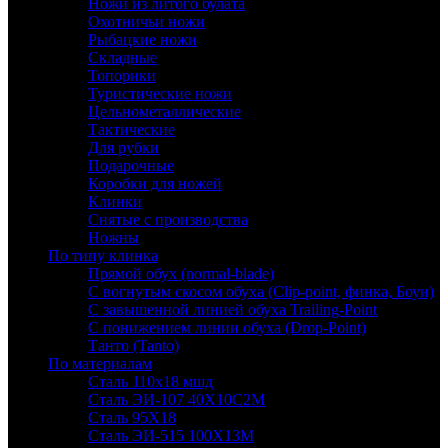
Ножи из литого булата
Охотничьи ножи
Рыбацкие ножи
Складные
Топорики
Туристические ножи
Цельнометаллические
Тактические
Для рубки
Подарочные
Коробки для ножей
Клинки
Снятые с производства
Ножны
По типу клинка
Прямой обух (normal-blade)
С вогнутым скосом обуха (Clip-point, финка, Боуи)
С завышенной линией обуха Trailing-Point
С понижением линии обуха (Drop-Point)
Танто (Tanto)
По материалам
Сталь 110х18 мшд
Сталь ЭИ-107 40Х10С2М
Сталь 95Х18
Сталь ЭИ-515 100Х13М