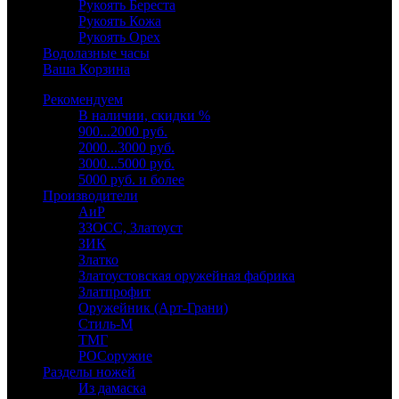
Рукоять Береста
Рукоять Кожа
Рукоять Орех
Водолазные часы
Ваша Корзина
Рекомендуем
В наличии, скидки %
900...2000 руб.
2000...3000 руб.
3000...5000 руб.
5000 руб. и более
Производители
АиР
ЗЗОСС, Златоуст
ЗИК
Златко
Златоустовская оружейная фабрика
Златпрофит
Оружейник (Арт-Грани)
Стиль-М
ТМГ
РОСоружие
Разделы ножей
Из дамаска