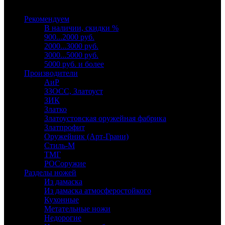
Выберите категорию
Рекомендуем
В наличии, скидки %
900...2000 руб.
2000...3000 руб.
3000...5000 руб.
5000 руб. и более
Производители
АиР
ЗЗОСС, Златоуст
ЗИК
Златко
Златоустовская оружейная фабрика
Златпрофит
Оружейник (Арт-Грани)
Стиль-М
ТМГ
РОСоружие
Разделы ножей
Из дамаска
Из дамаска атмосферостойкого
Кухонные
Метательные ножи
Недорогие