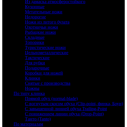
Из дамаска атмосферостойкого
Кухонные
Метательные ножи
Недорогие
Ножи из литого булата
Охотничьи ножи
Рыбацкие ножи
Складные
Топорики
Туристические ножи
Цельнометаллические
Тактические
Для рубки
Подарочные
Коробки для ножей
Клинки
Снятые с производства
Ножны
По типу клинка
Прямой обух (normal-blade)
С вогнутым скосом обуха (Clip-point, финка, Боуи)
С завышенной линией обуха Trailing-Point
С понижением линии обуха (Drop-Point)
Танто (Tanto)
По материалам