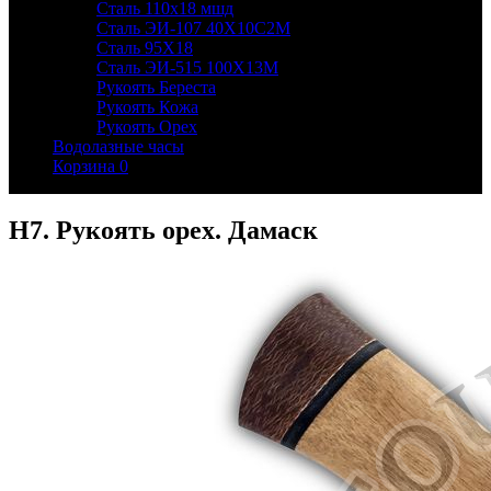
Сталь 110х18 мшд
Сталь ЭИ-107 40Х10С2М
Сталь 95Х18
Сталь ЭИ-515 100Х13М
Рукоять Береста
Рукоять Кожа
Рукоять Орех
Водолазные часы
Корзина
0
Н7. Рукоять орех. Дамаск