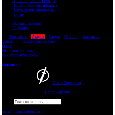
Производители (бренды)
Подарочные сертификаты
Партнёрская программа
Акции
История заказов
Рассылка
мы
Вконтакте
,
Акции
,
Видео
,
Отзывы
,
Контакты
Войти
или
зарегистрироваться
О нас
Оплата и доставка
Как оформить заказ?
Корзина
0
Ножи Златоуста
Интернет-магазин
Златоустовских ножей
Ваша Корзина
Найти
Например,
штрафбат
ПН-ПТ: 8:00-17:00 (МСК)
order@from-zlatoust.ru