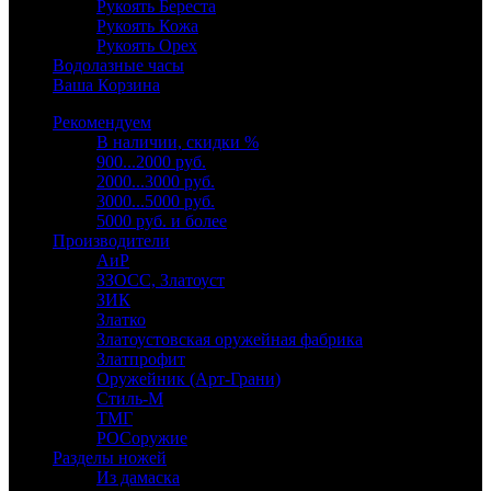
Рукоять Береста
Рукоять Кожа
Рукоять Орех
Водолазные часы
Ваша Корзина
Рекомендуем
В наличии, скидки %
900...2000 руб.
2000...3000 руб.
3000...5000 руб.
5000 руб. и более
Производители
АиР
ЗЗОСС, Златоуст
ЗИК
Златко
Златоустовская оружейная фабрика
Златпрофит
Оружейник (Арт-Грани)
Стиль-М
ТМГ
РОСоружие
Разделы ножей
Из дамаска