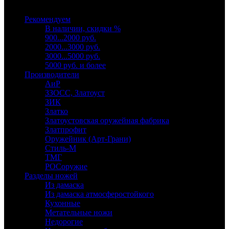
Выберите категорию
Рекомендуем
В наличии, скидки %
900...2000 руб.
2000...3000 руб.
3000...5000 руб.
5000 руб. и более
Производители
АиР
ЗЗОСС, Златоуст
ЗИК
Златко
Златоустовская оружейная фабрика
Златпрофит
Оружейник (Арт-Грани)
Стиль-М
ТМГ
РОСоружие
Разделы ножей
Из дамаска
Из дамаска атмосферостойкого
Кухонные
Метательные ножи
Недорогие