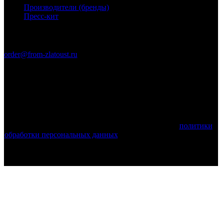
Производители (бренды)
Пресс-кит
Связаться с нами
order@from-zlatoust.ru
Ножи Златоуста © 2011-2026 гг. (ОГРН 304740403600014)
Вся информация на сайте носит справочный характер и не
является публичной офертой, определяемой положениями
Статьи 437 Гражданского кодекса Российской Федерации.
Технические параметры (спецификация) и комплект поставки
товара могут быть изменены производителем!
Используя этот веб-сайт, вы принимаете условия
политики
обработки персональных данных
и соглашаетесь с тем, что мы
используем cookies.
Поделиться: