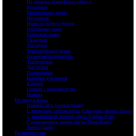
Из дамаска атмосферостойкого
Кухонные
Метательные ножи
Недорогие
Ножи из литого булата
Охотничьи ножи
Рыбацкие ножи
Складные
Топорики
Туристические ножи
Цельнометаллические
Тактические
Для рубки
Подарочные
Коробки для ножей
Клинки
Снятые с производства
Ножны
По типу клинка
Прямой обух (normal-blade)
С вогнутым скосом обуха (Clip-point, финка, Боуи)
С завышенной линией обуха Trailing-Point
С понижением линии обуха (Drop-Point)
Танто (Tanto)
По материалам