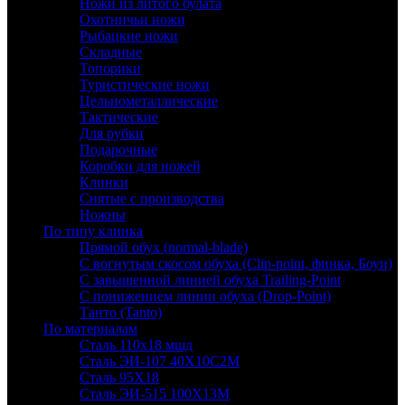
Ножи из литого булата
Охотничьи ножи
Рыбацкие ножи
Складные
Топорики
Туристические ножи
Цельнометаллические
Тактические
Для рубки
Подарочные
Коробки для ножей
Клинки
Снятые с производства
Ножны
По типу клинка
Прямой обух (normal-blade)
С вогнутым скосом обуха (Clip-point, финка, Боуи)
С завышенной линией обуха Trailing-Point
С понижением линии обуха (Drop-Point)
Танто (Tanto)
По материалам
Сталь 110х18 мшд
Сталь ЭИ-107 40Х10С2М
Сталь 95Х18
Сталь ЭИ-515 100Х13М