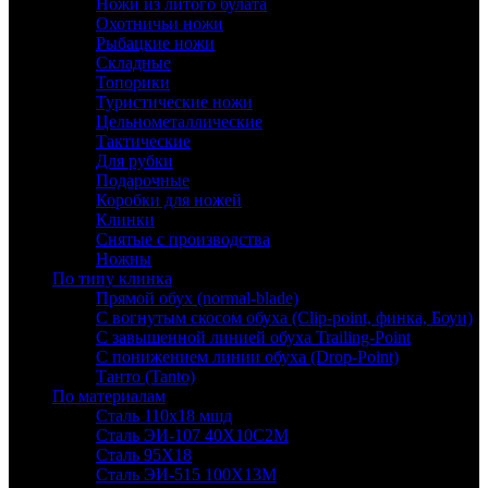
Ножи из литого булата
Охотничьи ножи
Рыбацкие ножи
Складные
Топорики
Туристические ножи
Цельнометаллические
Тактические
Для рубки
Подарочные
Коробки для ножей
Клинки
Снятые с производства
Ножны
По типу клинка
Прямой обух (normal-blade)
С вогнутым скосом обуха (Clip-point, финка, Боуи)
С завышенной линией обуха Trailing-Point
С понижением линии обуха (Drop-Point)
Танто (Tanto)
По материалам
Сталь 110х18 мшд
Сталь ЭИ-107 40Х10С2М
Сталь 95Х18
Сталь ЭИ-515 100Х13М