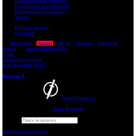
Производители (бренды)
Подарочные сертификаты
Партнёрская программа
Акции
История заказов
Рассылка
мы
Вконтакте
,
Акции
,
Видео
,
Отзывы
,
Контакты
Войти
или
зарегистрироваться
О нас
Оплата и доставка
Как оформить заказ?
Корзина
0
Ножи Златоуста
Интернет-магазин
Златоустовских ножей
Ваша Корзина
Найти
Например,
бекас
ПН-ПТ: 8:00-17:00 (МСК)
order@from-zlatoust.ru