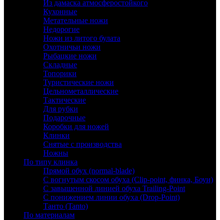
Из дамаска атмосферостойкого
Кухонные
Метательные ножи
Недорогие
Ножи из литого булата
Охотничьи ножи
Рыбацкие ножи
Складные
Топорики
Туристические ножи
Цельнометаллические
Тактические
Для рубки
Подарочные
Коробки для ножей
Клинки
Снятые с производства
Ножны
По типу клинка
Прямой обух (normal-blade)
С вогнутым скосом обуха (Clip-point, финка, Боуи)
С завышенной линией обуха Trailing-Point
С понижением линии обуха (Drop-Point)
Танто (Tanto)
По материалам