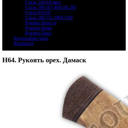
Сталь 110х18 мшд
Сталь ЭИ-107 40Х10С2М
Сталь 95Х18
Сталь ЭИ-515 100Х13М
Рукоять Береста
Рукоять Кожа
Рукоять Орех
Водолазные часы
Корзина
0
Н64. Рукоять орех. Дамаск