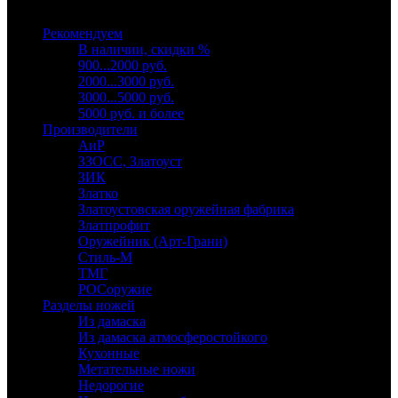
Выберите категорию
Рекомендуем
В наличии, скидки %
900...2000 руб.
2000...3000 руб.
3000...5000 руб.
5000 руб. и более
Производители
АиР
ЗЗОСС, Златоуст
ЗИК
Златко
Златоустовская оружейная фабрика
Златпрофит
Оружейник (Арт-Грани)
Стиль-М
ТМГ
РОСоружие
Разделы ножей
Из дамаска
Из дамаска атмосферостойкого
Кухонные
Метательные ножи
Недорогие