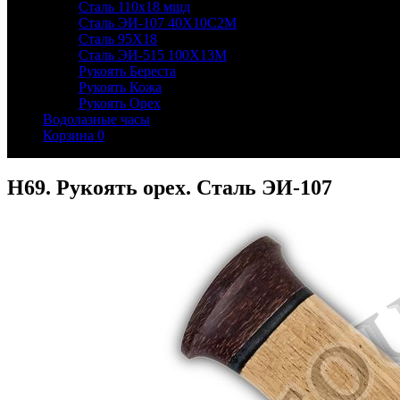
Сталь 110х18 мшд
Сталь ЭИ-107 40Х10С2М
Сталь 95Х18
Сталь ЭИ-515 100Х13М
Рукоять Береста
Рукоять Кожа
Рукоять Орех
Водолазные часы
Корзина
0
Н69. Рукоять орех. Сталь ЭИ-107