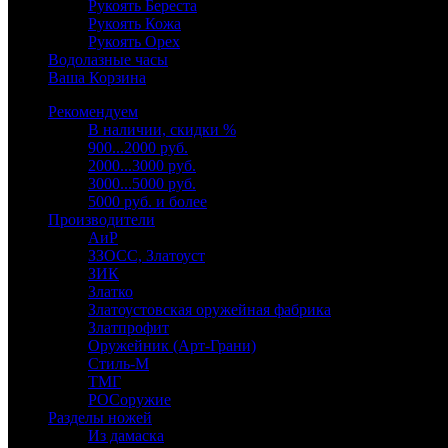
Рукоять Береста
Рукоять Кожа
Рукоять Орех
Водолазные часы
Ваша Корзина
Рекомендуем
В наличии, скидки %
900...2000 руб.
2000...3000 руб.
3000...5000 руб.
5000 руб. и более
Производители
АиР
ЗЗОСС, Златоуст
ЗИК
Златко
Златоустовская оружейная фабрика
Златпрофит
Оружейник (Арт-Грани)
Стиль-М
ТМГ
РОСоружие
Разделы ножей
Из дамаска