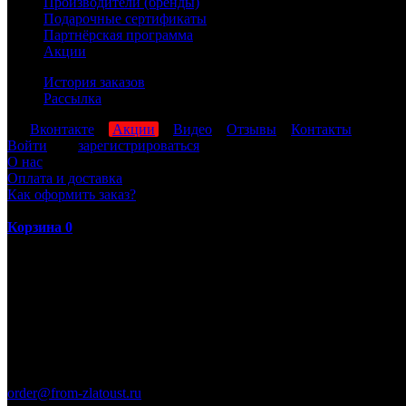
Производители (бренды)
Подарочные сертификаты
Партнёрская программа
Акции
История заказов
Рассылка
мы
Вконтакте
,
Акции
,
Видео
,
Отзывы
,
Контакты
Войти
или
зарегистрироваться
О нас
Оплата и доставка
Как оформить заказ?
Корзина
0
ПН-ПТ: 8:00-17:00 (МСК)
order@from-zlatoust.ru