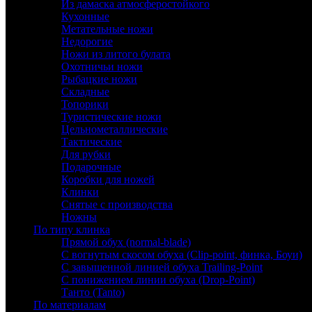
Из дамаска атмосферостойкого
Кухонные
Метательные ножи
Недорогие
Ножи из литого булата
Охотничьи ножи
Рыбацкие ножи
Складные
Топорики
Туристические ножи
Цельнометаллические
Тактические
Для рубки
Подарочные
Коробки для ножей
Клинки
Снятые с производства
Ножны
По типу клинка
Прямой обух (normal-blade)
С вогнутым скосом обуха (Clip-point, финка, Боуи)
С завышенной линией обуха Trailing-Point
С понижением линии обуха (Drop-Point)
Танто (Tanto)
По материалам