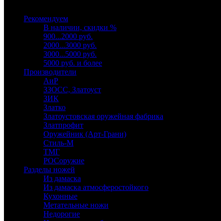
Выберите категорию
Рекомендуем
В наличии, скидки %
900...2000 руб.
2000...3000 руб.
3000...5000 руб.
5000 руб. и более
Производители
АиР
ЗЗОСС, Златоуст
ЗИК
Златко
Златоустовская оружейная фабрика
Златпрофит
Оружейник (Арт-Грани)
Стиль-М
ТМГ
РОСоружие
Разделы ножей
Из дамаска
Из дамаска атмосферостойкого
Кухонные
Метательные ножи
Недорогие