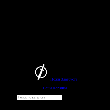
Ножи Златоуста
Интернет-магазин
Златоустовских ножей
Ваша Корзина
Найти
Например,
кузюк