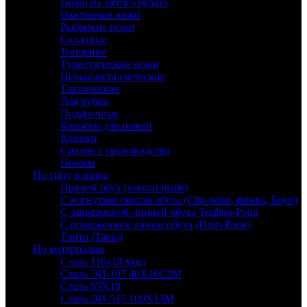
Ножи из литого булата
Охотничьи ножи
Рыбацкие ножи
Складные
Топорики
Туристические ножи
Цельнометаллические
Тактические
Для рубки
Подарочные
Коробки для ножей
Клинки
Снятые с производства
Ножны
По типу клинка
Прямой обух (normal-blade)
С вогнутым скосом обуха (Clip-point, финка, Боуи)
С завышенной линией обуха Trailing-Point
С понижением линии обуха (Drop-Point)
Танто (Tanto)
По материалам
Сталь 110х18 мшд
Сталь ЭИ-107 40Х10С2М
Сталь 95Х18
Сталь ЭИ-515 100Х13М