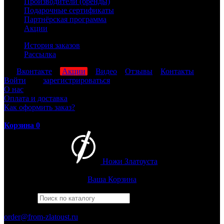
Производители (бренды)
Подарочные сертификаты
Партнёрская программа
Акции
История заказов
Рассылка
мы
Вконтакте
,
Акции
,
Видео
,
Отзывы
,
Контакты
Войти
или
зарегистрироваться
О нас
Оплата и доставка
Как оформить заказ?
Корзина
0
Ножи Златоуста
Интернет-магазин
Златоустовских ножей
Ваша Корзина
Найти
Например,
барс
ПН-ПТ: 8:00-17:00 (МСК)
order@from-zlatoust.ru