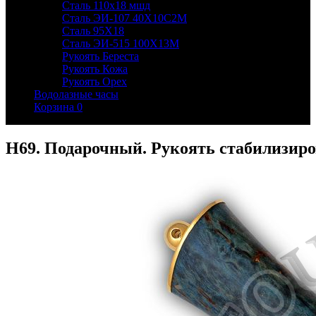
Сталь 110х18 мшд
Сталь ЭИ-107 40Х10С2М
Сталь 95Х18
Сталь ЭИ-515 100Х13М
Рукоять Береста
Рукоять Кожа
Рукоять Орех
Водолазные часы
Корзина
0
Н69. Подарочный. Рукоять стабилизиро