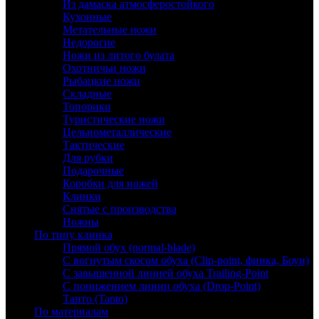
Из дамаска атмосферостойкого
Кухонные
Метательные ножи
Недорогие
Ножи из литого булата
Охотничьи ножи
Рыбацкие ножи
Складные
Топорики
Туристические ножи
Цельнометаллические
Тактические
Для рубки
Подарочные
Коробки для ножей
Клинки
Снятые с производства
Ножны
По типу клинка
Прямой обух (normal-blade)
С вогнутым скосом обуха (Clip-point, финка, Боуи)
С завышенной линией обуха Trailing-Point
С понижением линии обуха (Drop-Point)
Танто (Tanto)
По материалам