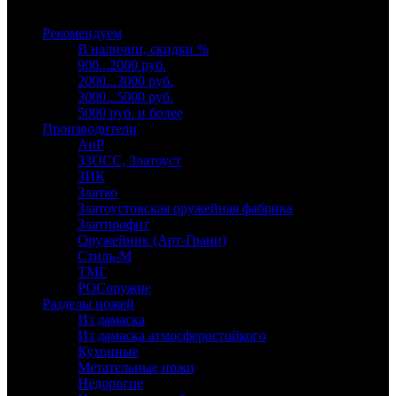
Выберите категорию
Рекомендуем
В наличии, скидки %
900...2000 руб.
2000...3000 руб.
3000...5000 руб.
5000 руб. и более
Производители
АиР
ЗЗОСС, Златоуст
ЗИК
Златко
Златоустовская оружейная фабрика
Златпрофит
Оружейник (Арт-Грани)
Стиль-М
ТМГ
РОСоружие
Разделы ножей
Из дамаска
Из дамаска атмосферостойкого
Кухонные
Метательные ножи
Недорогие