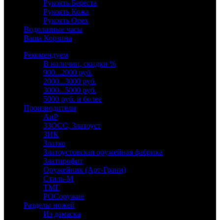
Рукоять Береста
Рукоять Кожа
Рукоять Орех
Водолазные часы
Ваша Корзина
Рекомендуем
В наличии, скидки %
900...2000 руб.
2000...3000 руб.
3000...5000 руб.
5000 руб. и более
Производители
АиР
ЗЗОСС, Златоуст
ЗИК
Златко
Златоустовская оружейная фабрика
Златпрофит
Оружейник (Арт-Грани)
Стиль-М
ТМГ
РОСоружие
Разделы ножей
Из дамаска