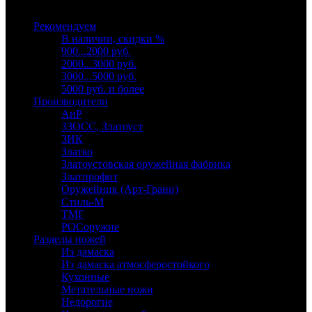
Выберите категорию
Рекомендуем
В наличии, скидки %
900...2000 руб.
2000...3000 руб.
3000...5000 руб.
5000 руб. и более
Производители
АиР
ЗЗОСС, Златоуст
ЗИК
Златко
Златоустовская оружейная фабрика
Златпрофит
Оружейник (Арт-Грани)
Стиль-М
ТМГ
РОСоружие
Разделы ножей
Из дамаска
Из дамаска атмосферостойкого
Кухонные
Метательные ножи
Недорогие