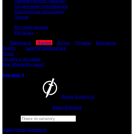
Производители (бренды)
Подарочные сертификаты
Партнёрская программа
Акции
История заказов
Рассылка
мы
Вконтакте
,
Акции
,
Видео
,
Отзывы
,
Контакты
Войти
или
зарегистрироваться
О нас
Оплата и доставка
Как оформить заказ?
Корзина
0
Ножи Златоуста
Интернет-магазин
Златоустовских ножей
Ваша Корзина
Найти
Например,
кузюк
ПН-ПТ: 8:00-17:00 (МСК)
order@from-zlatoust.ru