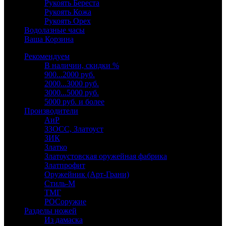
Рукоять Береста
Рукоять Кожа
Рукоять Орех
Водолазные часы
Ваша Корзина
Рекомендуем
В наличии, скидки %
900...2000 руб.
2000...3000 руб.
3000...5000 руб.
5000 руб. и более
Производители
АиР
ЗЗОСС, Златоуст
ЗИК
Златко
Златоустовская оружейная фабрика
Златпрофит
Оружейник (Арт-Грани)
Стиль-М
ТМГ
РОСоружие
Разделы ножей
Из дамаска