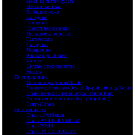
Ножи из литого булата
Охотничьи ножи
Рыбацкие ножи
Складные
Топорики
Туристические ножи
Цельнометаллические
Тактические
Для рубки
Подарочные
Коробки для ножей
Клинки
Снятые с производства
Ножны
По типу клинка
Прямой обух (normal-blade)
С вогнутым скосом обуха (Clip-point, финка, Боуи)
С завышенной линией обуха Trailing-Point
С понижением линии обуха (Drop-Point)
Танто (Tanto)
По материалам
Сталь 110х18 мшд
Сталь ЭИ-107 40Х10С2М
Сталь 95Х18
Сталь ЭИ-515 100Х13М