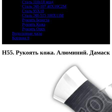
Сталь 110х18 мшд
Сталь ЭИ-107 40Х10С2М
Сталь 95Х18
Сталь ЭИ-515 100Х13М
Рукоять Береста
Рукоять Кожа
Рукоять Орех
Водолазные часы
Корзина
0
Н55. Рукоять кожа. Алюминий. Дамаск