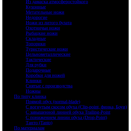
Из дамаска атмосферостойкого
Кухонные
Метательные ножи
Недорогие
Ножи из литого булата
Охотничьи ножи
Рыбацкие ножи
Складные
Топорики
Туристические ножи
Цельнометаллические
Тактические
Для рубки
Подарочные
Коробки для ножей
Клинки
Снятые с производства
Ножны
По типу клинка
Прямой обух (normal-blade)
С вогнутым скосом обуха (Clip-point, финка, Боуи)
С завышенной линией обуха Trailing-Point
С понижением линии обуха (Drop-Point)
Танто (Tanto)
По материалам