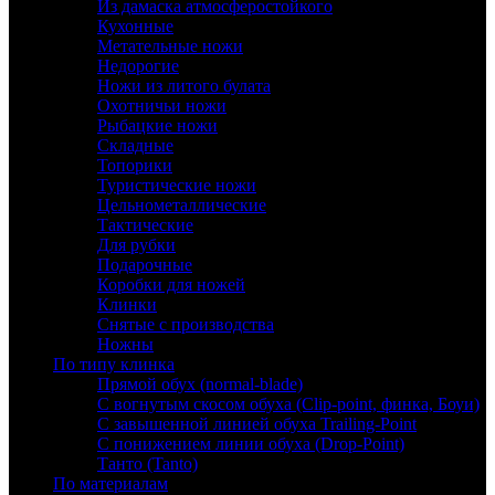
Из дамаска атмосферостойкого
Кухонные
Метательные ножи
Недорогие
Ножи из литого булата
Охотничьи ножи
Рыбацкие ножи
Складные
Топорики
Туристические ножи
Цельнометаллические
Тактические
Для рубки
Подарочные
Коробки для ножей
Клинки
Снятые с производства
Ножны
По типу клинка
Прямой обух (normal-blade)
С вогнутым скосом обуха (Clip-point, финка, Боуи)
С завышенной линией обуха Trailing-Point
С понижением линии обуха (Drop-Point)
Танто (Tanto)
По материалам