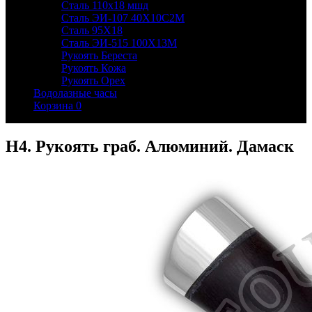
Сталь 110х18 мшд
Сталь ЭИ-107 40Х10С2М
Сталь 95Х18
Сталь ЭИ-515 100Х13М
Рукоять Береста
Рукоять Кожа
Рукоять Орех
Водолазные часы
Корзина
0
Н4. Рукоять граб. Алюминий. Дамаск