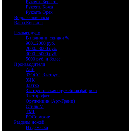
Рукоять Береста
Рукоять Кожа
Рукоять Орех
Водолазные часы
Ваша Корзина
Рекомендуем
В наличии, скидки %
900...2000 руб.
2000...3000 руб.
3000...5000 руб.
5000 руб. и более
Производители
АиР
ЗЗОСС, Златоуст
ЗИК
Златко
Златоустовская оружейная фабрика
Златпрофит
Оружейник (Арт-Грани)
Стиль-М
ТМГ
РОСоружие
Разделы ножей
Из дамаска