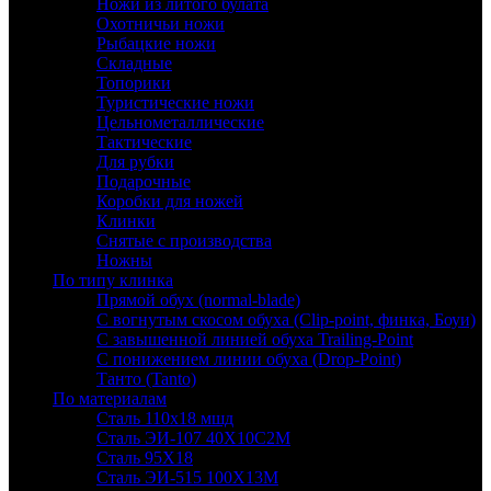
Ножи из литого булата
Охотничьи ножи
Рыбацкие ножи
Складные
Топорики
Туристические ножи
Цельнометаллические
Тактические
Для рубки
Подарочные
Коробки для ножей
Клинки
Снятые с производства
Ножны
По типу клинка
Прямой обух (normal-blade)
С вогнутым скосом обуха (Clip-point, финка, Боуи)
С завышенной линией обуха Trailing-Point
С понижением линии обуха (Drop-Point)
Танто (Tanto)
По материалам
Сталь 110х18 мшд
Сталь ЭИ-107 40Х10С2М
Сталь 95Х18
Сталь ЭИ-515 100Х13М