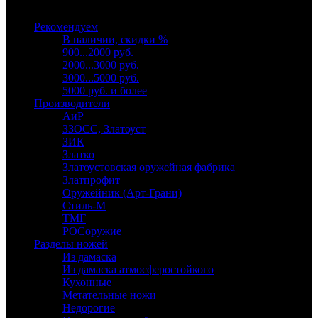
Выберите категорию
Рекомендуем
В наличии, скидки %
900...2000 руб.
2000...3000 руб.
3000...5000 руб.
5000 руб. и более
Производители
АиР
ЗЗОСС, Златоуст
ЗИК
Златко
Златоустовская оружейная фабрика
Златпрофит
Оружейник (Арт-Грани)
Стиль-М
ТМГ
РОСоружие
Разделы ножей
Из дамаска
Из дамаска атмосферостойкого
Кухонные
Метательные ножи
Недорогие