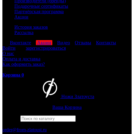
Производители (бренды)
Подарочные сертификаты
Партнёрская программа
Акции
История заказов
Рассылка
мы
Вконтакте
,
Акции
,
Видео
,
Отзывы
,
Контакты
Войти
или
зарегистрироваться
О нас
Оплата и доставка
Как оформить заказ?
Корзина
0
Ножи Златоуста
Интернет-магазин
Златоустовских ножей
Ваша Корзина
Найти
Например,
финка
ПН-ПТ: 8:00-17:00 (МСК)
order@from-zlatoust.ru