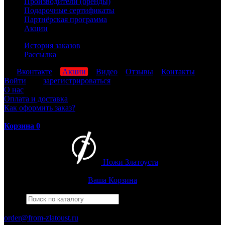
Производители (бренды)
Подарочные сертификаты
Партнёрская программа
Акции
История заказов
Рассылка
мы
Вконтакте
,
Акции
,
Видео
,
Отзывы
,
Контакты
Войти
или
зарегистрироваться
О нас
Оплата и доставка
Как оформить заказ?
Корзина
0
Ножи Златоуста
Интернет-магазин
Златоустовских ножей
Ваша Корзина
Найти
Например,
армейский
ПН-ПТ: 8:00-17:00 (МСК)
order@from-zlatoust.ru