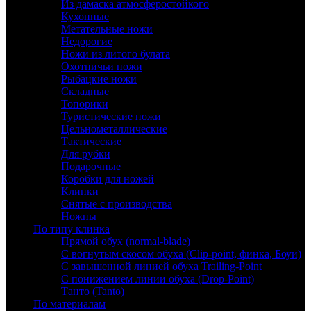
Из дамаска атмосферостойкого
Кухонные
Метательные ножи
Недорогие
Ножи из литого булата
Охотничьи ножи
Рыбацкие ножи
Складные
Топорики
Туристические ножи
Цельнометаллические
Тактические
Для рубки
Подарочные
Коробки для ножей
Клинки
Снятые с производства
Ножны
По типу клинка
Прямой обух (normal-blade)
С вогнутым скосом обуха (Clip-point, финка, Боуи)
С завышенной линией обуха Trailing-Point
С понижением линии обуха (Drop-Point)
Танто (Tanto)
По материалам