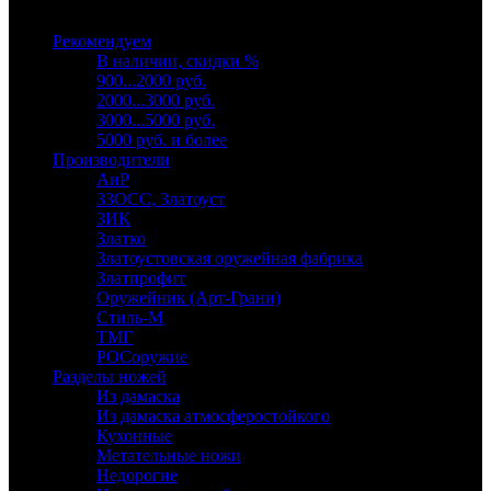
Выберите категорию
Рекомендуем
В наличии, скидки %
900...2000 руб.
2000...3000 руб.
3000...5000 руб.
5000 руб. и более
Производители
АиР
ЗЗОСС, Златоуст
ЗИК
Златко
Златоустовская оружейная фабрика
Златпрофит
Оружейник (Арт-Грани)
Стиль-М
ТМГ
РОСоружие
Разделы ножей
Из дамаска
Из дамаска атмосферостойкого
Кухонные
Метательные ножи
Недорогие