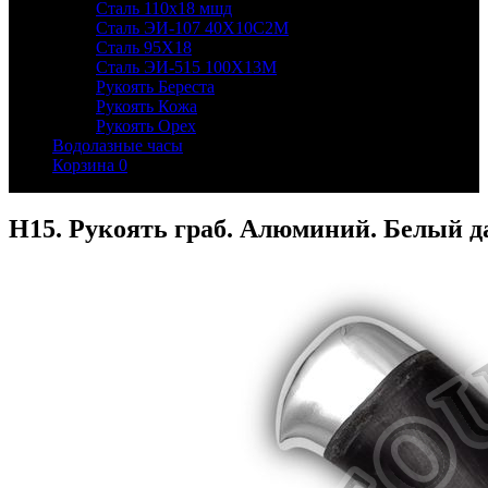
Сталь 110х18 мшд
Сталь ЭИ-107 40Х10С2М
Сталь 95Х18
Сталь ЭИ-515 100Х13М
Рукоять Береста
Рукоять Кожа
Рукоять Орех
Водолазные часы
Корзина
0
Н15. Рукоять граб. Алюминий. Белый д