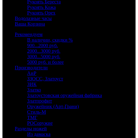
Рукоять Береста
Рукоять Кожа
Рукоять Орех
Водолазные часы
Ваша Корзина
Рекомендуем
В наличии, скидки %
900...2000 руб.
2000...3000 руб.
3000...5000 руб.
5000 руб. и более
Производители
АиР
ЗЗОСС, Златоуст
ЗИК
Златко
Златоустовская оружейная фабрика
Златпрофит
Оружейник (Арт-Грани)
Стиль-М
ТМГ
РОСоружие
Разделы ножей
Из дамаска