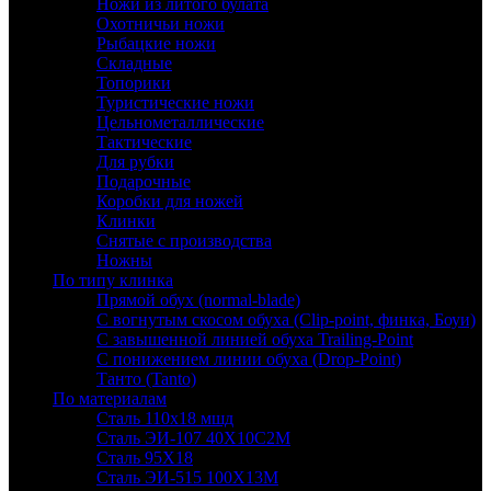
Ножи из литого булата
Охотничьи ножи
Рыбацкие ножи
Складные
Топорики
Туристические ножи
Цельнометаллические
Тактические
Для рубки
Подарочные
Коробки для ножей
Клинки
Снятые с производства
Ножны
По типу клинка
Прямой обух (normal-blade)
С вогнутым скосом обуха (Clip-point, финка, Боуи)
С завышенной линией обуха Trailing-Point
С понижением линии обуха (Drop-Point)
Танто (Tanto)
По материалам
Сталь 110х18 мшд
Сталь ЭИ-107 40Х10С2М
Сталь 95Х18
Сталь ЭИ-515 100Х13М