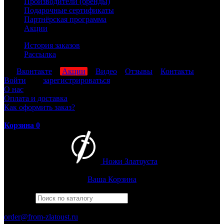
Производители (бренды)
Подарочные сертификаты
Партнёрская программа
Акции
История заказов
Рассылка
мы
Вконтакте
,
Акции
,
Видео
,
Отзывы
,
Контакты
Войти
или
зарегистрироваться
О нас
Оплата и доставка
Как оформить заказ?
Корзина
0
Ножи Златоуста
Интернет-магазин
Златоустовских ножей
Ваша Корзина
Найти
Например,
бекас
ПН-ПТ: 8:00-17:00 (МСК)
order@from-zlatoust.ru