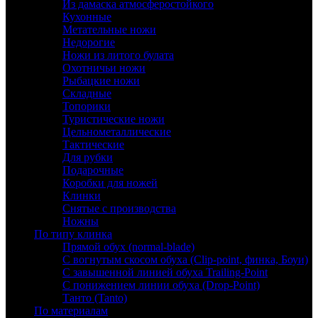
Из дамаска атмосферостойкого
Кухонные
Метательные ножи
Недорогие
Ножи из литого булата
Охотничьи ножи
Рыбацкие ножи
Складные
Топорики
Туристические ножи
Цельнометаллические
Тактические
Для рубки
Подарочные
Коробки для ножей
Клинки
Снятые с производства
Ножны
По типу клинка
Прямой обух (normal-blade)
С вогнутым скосом обуха (Clip-point, финка, Боуи)
С завышенной линией обуха Trailing-Point
С понижением линии обуха (Drop-Point)
Танто (Tanto)
По материалам