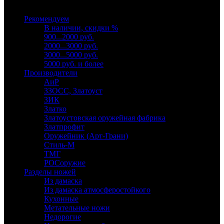
Выберите категорию
Рекомендуем
В наличии, скидки %
900...2000 руб.
2000...3000 руб.
3000...5000 руб.
5000 руб. и более
Производители
АиР
ЗЗОСС, Златоуст
ЗИК
Златко
Златоустовская оружейная фабрика
Златпрофит
Оружейник (Арт-Грани)
Стиль-М
ТМГ
РОСоружие
Разделы ножей
Из дамаска
Из дамаска атмосферостойкого
Кухонные
Метательные ножи
Недорогие