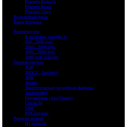
Рукоять Береста
Рукоять Кожа
Рукоять Орех
Водолазные часы
Ваша Корзина
Рекомендуем
В наличии, скидки %
900...2000 руб.
2000...3000 руб.
3000...5000 руб.
5000 руб. и более
Производители
АиР
ЗЗОСС, Златоуст
ЗИК
Златко
Златоустовская оружейная фабрика
Златпрофит
Оружейник (Арт-Грани)
Стиль-М
ТМГ
РОСоружие
Разделы ножей
Из дамаска