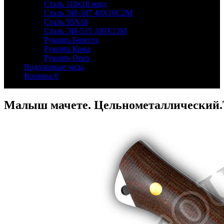
Сталь 110х18 мшд
Сталь ЭИ-107 40Х10С2М
Сталь 95Х18
Сталь ЭИ-515 100Х13М
Рукоять Береста
Рукоять Кожа
Рукоять Орех
Водолазные часы
Корзина
0
Малыш мачете. Цельнометаллический.Т