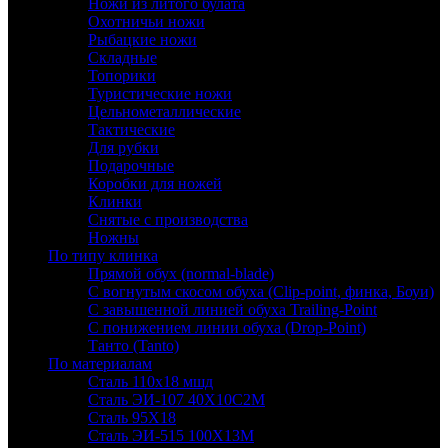
Ножи из литого булата
Охотничьи ножи
Рыбацкие ножи
Складные
Топорики
Туристические ножи
Цельнометаллические
Тактические
Для рубки
Подарочные
Коробки для ножей
Клинки
Снятые с производства
Ножны
По типу клинка
Прямой обух (normal-blade)
С вогнутым скосом обуха (Clip-point, финка, Боуи)
С завышенной линией обуха Trailing-Point
С понижением линии обуха (Drop-Point)
Танто (Tanto)
По материалам
Сталь 110х18 мшд
Сталь ЭИ-107 40Х10С2М
Сталь 95Х18
Сталь ЭИ-515 100Х13М