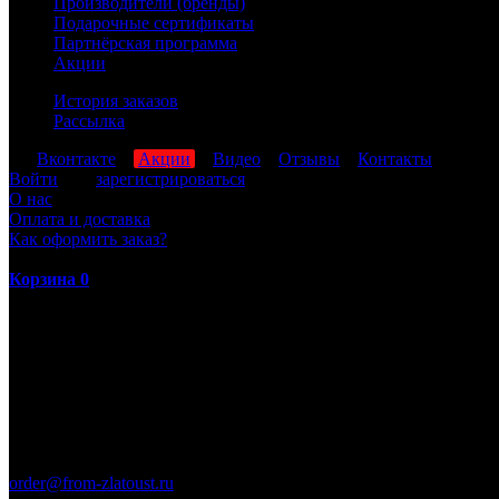
Производители (бренды)
Подарочные сертификаты
Партнёрская программа
Акции
История заказов
Рассылка
мы
Вконтакте
,
Акции
,
Видео
,
Отзывы
,
Контакты
Войти
или
зарегистрироваться
О нас
Оплата и доставка
Как оформить заказ?
Корзина
0
ПН-ПТ: 8:00-17:00 (МСК)
order@from-zlatoust.ru