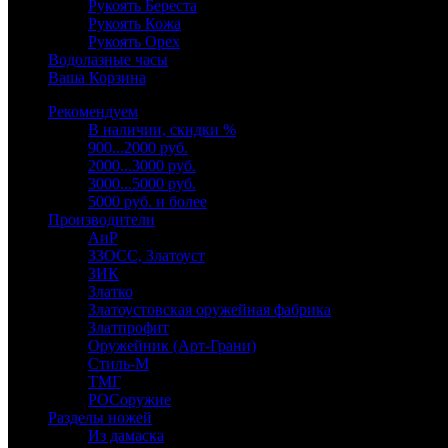
Рукоять Береста
Рукоять Кожа
Рукоять Орех
Водолазные часы
Ваша Корзина
Рекомендуем
В наличии, скидки %
900...2000 руб.
2000...3000 руб.
3000...5000 руб.
5000 руб. и более
Производители
АиР
ЗЗОСС, Златоуст
ЗИК
Златко
Златоустовская оружейная фабрика
Златпрофит
Оружейник (Арт-Грани)
Стиль-М
ТМГ
РОСоружие
Разделы ножей
Из дамаска