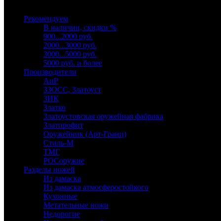
Выберите категорию
Рекомендуем
В наличии, скидки %
900...2000 руб.
2000...3000 руб.
3000...5000 руб.
5000 руб. и более
Производители
АиР
ЗЗОСС, Златоуст
ЗИК
Златко
Златоустовская оружейная фабрика
Златпрофит
Оружейник (Арт-Грани)
Стиль-М
ТМГ
РОСоружие
Разделы ножей
Из дамаска
Из дамаска атмосферостойкого
Кухонные
Метательные ножи
Недорогие