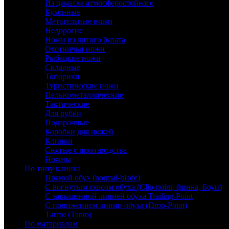
Из дамаска атмосферостойкого
Кухонные
Метательные ножи
Недорогие
Ножи из литого булата
Охотничьи ножи
Рыбацкие ножи
Складные
Топорики
Туристические ножи
Цельнометаллические
Тактические
Для рубки
Подарочные
Коробки для ножей
Клинки
Снятые с производства
Ножны
По типу клинка
Прямой обух (normal-blade)
С вогнутым скосом обуха (Clip-point, финка, Боуи)
С завышенной линией обуха Trailing-Point
С понижением линии обуха (Drop-Point)
Танто (Tanto)
По материалам