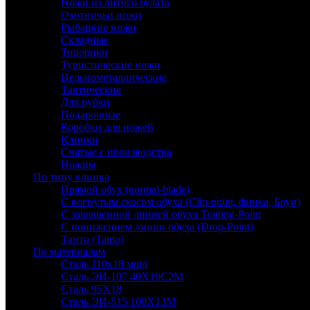
Ножи из литого булата
Охотничьи ножи
Рыбацкие ножи
Складные
Топорики
Туристические ножи
Цельнометаллические
Тактические
Для рубки
Подарочные
Коробки для ножей
Клинки
Снятые с производства
Ножны
По типу клинка
Прямой обух (normal-blade)
С вогнутым скосом обуха (Clip-point, финка, Боуи)
С завышенной линией обуха Trailing-Point
С понижением линии обуха (Drop-Point)
Танто (Tanto)
По материалам
Сталь 110х18 мшд
Сталь ЭИ-107 40Х10С2М
Сталь 95Х18
Сталь ЭИ-515 100Х13М