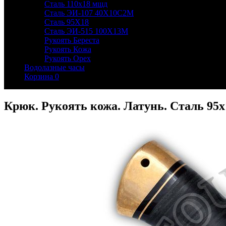
Сталь 110х18 мшд
Сталь ЭИ-107 40Х10С2М
Сталь 95Х18
Сталь ЭИ-515 100Х13М
Рукоять Береста
Рукоять Кожа
Рукоять Орех
Водолазные часы
Корзина
0
Крюк. Рукоять кожа. Латунь. Сталь 95х