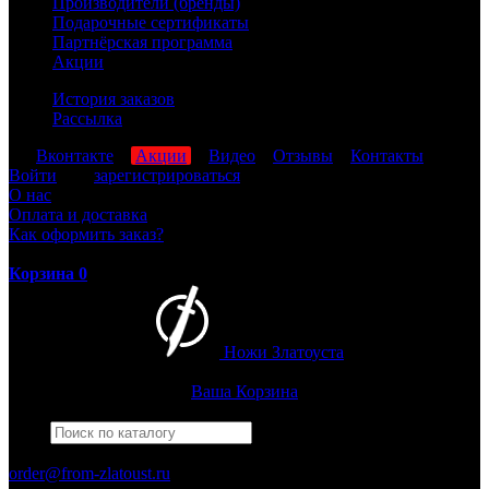
Производители (бренды)
Подарочные сертификаты
Партнёрская программа
Акции
История заказов
Рассылка
мы
Вконтакте
,
Акции
,
Видео
,
Отзывы
,
Контакты
Войти
или
зарегистрироваться
О нас
Оплата и доставка
Как оформить заказ?
Корзина
0
Ножи Златоуста
Интернет-магазин
Златоустовских ножей
Ваша Корзина
Найти
Например,
черный нож
ПН-ПТ: 8:00-17:00 (МСК)
order@from-zlatoust.ru