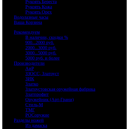
Рукоять Береста
Рукоять Кожа
Рукоять Орех
Водолазные часы
Ваша Корзина
Рекомендуем
В наличии, скидки %
900...2000 руб.
2000...3000 руб.
3000...5000 руб.
5000 руб. и более
Производители
АиР
ЗЗОСС, Златоуст
ЗИК
Златко
Златоустовская оружейная фабрика
Златпрофит
Оружейник (Арт-Грани)
Стиль-М
ТМГ
РОСоружие
Разделы ножей
Из дамаска