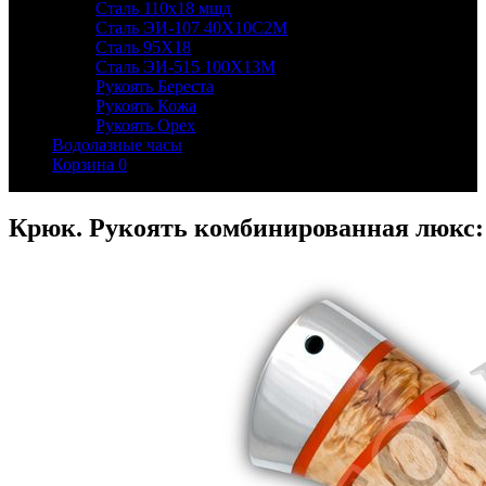
Сталь 110х18 мшд
Сталь ЭИ-107 40Х10С2М
Сталь 95Х18
Сталь ЭИ-515 100Х13М
Рукоять Береста
Рукоять Кожа
Рукоять Орех
Водолазные часы
Корзина
0
Крюк. Рукоять комбинированная люкс: 