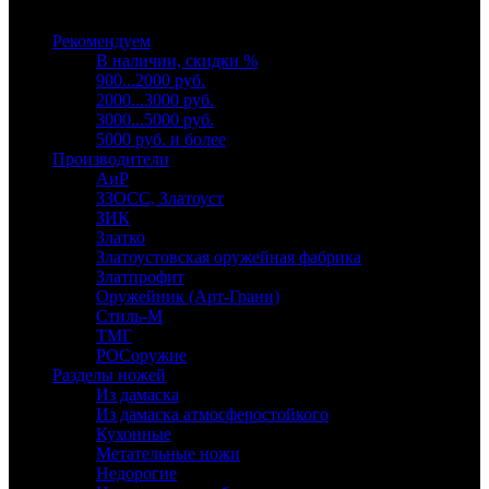
Выберите категорию
Рекомендуем
В наличии, скидки %
900...2000 руб.
2000...3000 руб.
3000...5000 руб.
5000 руб. и более
Производители
АиР
ЗЗОСС, Златоуст
ЗИК
Златко
Златоустовская оружейная фабрика
Златпрофит
Оружейник (Арт-Грани)
Стиль-М
ТМГ
РОСоружие
Разделы ножей
Из дамаска
Из дамаска атмосферостойкого
Кухонные
Метательные ножи
Недорогие