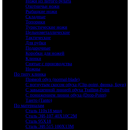
Ножи из литого булата
Охотничьи ножи
Рыбацкие ножи
Складные
Топорики
Туристические ножи
Цельнометаллические
Тактические
Для рубки
Подарочные
Коробки для ножей
Клинки
Снятые с производства
Ножны
По типу клинка
Прямой обух (normal-blade)
С вогнутым скосом обуха (Clip-point, финка, Боуи)
С завышенной линией обуха Trailing-Point
С понижением линии обуха (Drop-Point)
Танто (Tanto)
По материалам
Сталь 110х18 мшд
Сталь ЭИ-107 40Х10С2М
Сталь 95Х18
Сталь ЭИ-515 100Х13М