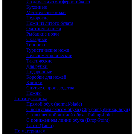
Из дамаска атмосферостойкого
Кухонные
Метательные ножи
Недорогие
Ножи из литого булата
Охотничьи ножи
Рыбацкие ножи
Складные
Топорики
Туристические ножи
Цельнометаллические
Тактические
Для рубки
Подарочные
Коробки для ножей
Клинки
Снятые с производства
Ножны
По типу клинка
Прямой обух (normal-blade)
С вогнутым скосом обуха (Clip-point, финка, Боуи)
С завышенной линией обуха Trailing-Point
С понижением линии обуха (Drop-Point)
Танто (Tanto)
По материалам