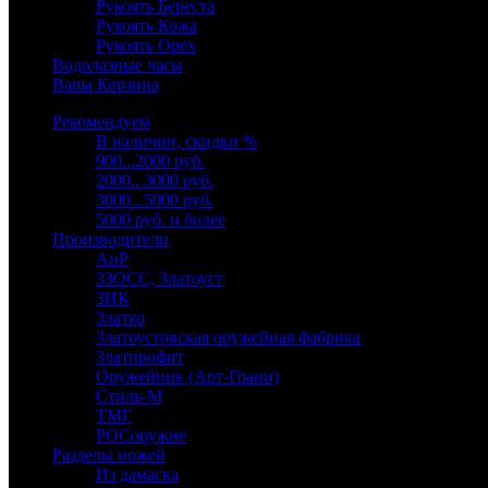
Рукоять Береста
Рукоять Кожа
Рукоять Орех
Водолазные часы
Ваша Корзина
Рекомендуем
В наличии, скидки %
900...2000 руб.
2000...3000 руб.
3000...5000 руб.
5000 руб. и более
Производители
АиР
ЗЗОСС, Златоуст
ЗИК
Златко
Златоустовская оружейная фабрика
Златпрофит
Оружейник (Арт-Грани)
Стиль-М
ТМГ
РОСоружие
Разделы ножей
Из дамаска