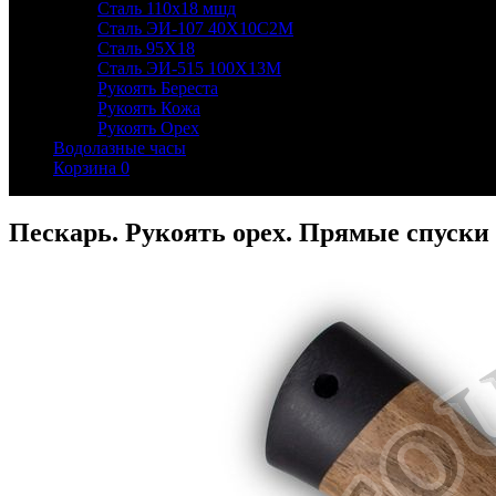
Сталь 110х18 мшд
Сталь ЭИ-107 40Х10С2М
Сталь 95Х18
Сталь ЭИ-515 100Х13М
Рукоять Береста
Рукоять Кожа
Рукоять Орех
Водолазные часы
Корзина
0
Пескарь. Рукоять орех. Прямые спуски