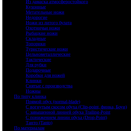
Из дамаска атмосферостойкого
Кухонные
Метательные ножи
Недорогие
Ножи из литого булата
Охотничьи ножи
Рыбацкие ножи
Складные
Топорики
Туристические ножи
Цельнометаллические
Тактические
Для рубки
Подарочные
Коробки для ножей
Клинки
Снятые с производства
Ножны
По типу клинка
Прямой обух (normal-blade)
С вогнутым скосом обуха (Clip-point, финка, Боуи)
С завышенной линией обуха Trailing-Point
С понижением линии обуха (Drop-Point)
Танто (Tanto)
По материалам