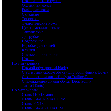
Ножи из литого булата
Охотничьи ножи
Рыбацкие ножи
Складные
Топорики
Туристические ножи
Цельнометаллические
Тактические
Для рубки
Подарочные
Коробки для ножей
Клинки
Снятые с производства
Ножны
По типу клинка
Прямой обух (normal-blade)
С вогнутым скосом обуха (Clip-point, финка, Боуи)
С завышенной линией обуха Trailing-Point
С понижением линии обуха (Drop-Point)
Танто (Tanto)
По материалам
Сталь 110х18 мшд
Сталь ЭИ-107 40Х10С2М
Сталь 95Х18
Сталь ЭИ-515 100Х13М