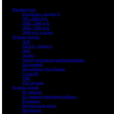
Выберите категорию
Рекомендуем
В наличии, скидки %
900...2000 руб.
2000...3000 руб.
3000...5000 руб.
5000 руб. и более
Производители
АиР
ЗЗОСС, Златоуст
ЗИК
Златко
Златоустовская оружейная фабрика
Златпрофит
Оружейник (Арт-Грани)
Стиль-М
ТМГ
РОСоружие
Разделы ножей
Из дамаска
Из дамаска атмосферостойкого
Кухонные
Метательные ножи
Недорогие