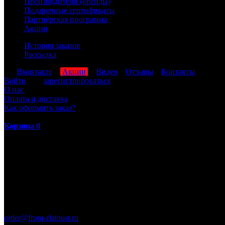
Производители (бренды)
Подарочные сертификаты
Партнёрская программа
Акции
История заказов
Рассылка
мы
Вконтакте
,
Акции
,
Видео
,
Отзывы
,
Контакты
Войти
или
зарегистрироваться
О нас
Оплата и доставка
Как оформить заказ?
Корзина
0
ПН-ПТ: 8:00-17:00 (МСК)
order@from-zlatoust.ru