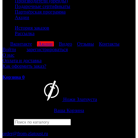
Производители (бренды)
Подарочные сертификаты
Партнёрская программа
Акции
История заказов
Рассылка
мы
Вконтакте
,
Акции
,
Видео
,
Отзывы
,
Контакты
Войти
или
зарегистрироваться
О нас
Оплата и доставка
Как оформить заказ?
Корзина
0
Ножи Златоуста
Интернет-магазин
Златоустовских ножей
Ваша Корзина
Найти
Например,
гвардейский
ПН-ПТ: 8:00-17:00 (МСК)
order@from-zlatoust.ru