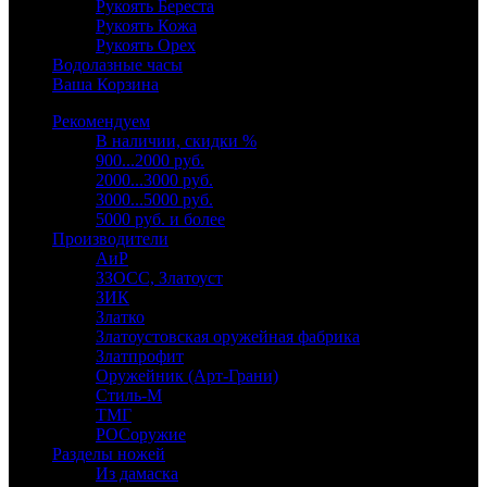
Рукоять Береста
Рукоять Кожа
Рукоять Орех
Водолазные часы
Ваша Корзина
Рекомендуем
В наличии, скидки %
900...2000 руб.
2000...3000 руб.
3000...5000 руб.
5000 руб. и более
Производители
АиР
ЗЗОСС, Златоуст
ЗИК
Златко
Златоустовская оружейная фабрика
Златпрофит
Оружейник (Арт-Грани)
Стиль-М
ТМГ
РОСоружие
Разделы ножей
Из дамаска