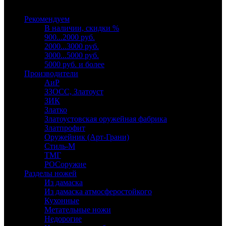
Выберите категорию
Рекомендуем
В наличии, скидки %
900...2000 руб.
2000...3000 руб.
3000...5000 руб.
5000 руб. и более
Производители
АиР
ЗЗОСС, Златоуст
ЗИК
Златко
Златоустовская оружейная фабрика
Златпрофит
Оружейник (Арт-Грани)
Стиль-М
ТМГ
РОСоружие
Разделы ножей
Из дамаска
Из дамаска атмосферостойкого
Кухонные
Метательные ножи
Недорогие