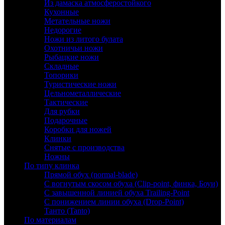
Из дамаска атмосферостойкого
Кухонные
Метательные ножи
Недорогие
Ножи из литого булата
Охотничьи ножи
Рыбацкие ножи
Складные
Топорики
Туристические ножи
Цельнометаллические
Тактические
Для рубки
Подарочные
Коробки для ножей
Клинки
Снятые с производства
Ножны
По типу клинка
Прямой обух (normal-blade)
С вогнутым скосом обуха (Clip-point, финка, Боуи)
С завышенной линией обуха Trailing-Point
С понижением линии обуха (Drop-Point)
Танто (Tanto)
По материалам