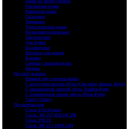
Ножи из литого булата
Охотничьи ножи
Рыбацкие ножи
Складные
Топорики
Туристические ножи
Цельнометаллические
Тактические
Для рубки
Подарочные
Коробки для ножей
Клинки
Снятые с производства
Ножны
По типу клинка
Прямой обух (normal-blade)
С вогнутым скосом обуха (Clip-point, финка, Боуи)
С завышенной линией обуха Trailing-Point
С понижением линии обуха (Drop-Point)
Танто (Tanto)
По материалам
Сталь 110х18 мшд
Сталь ЭИ-107 40Х10С2М
Сталь 95Х18
Сталь ЭИ-515 100Х13М