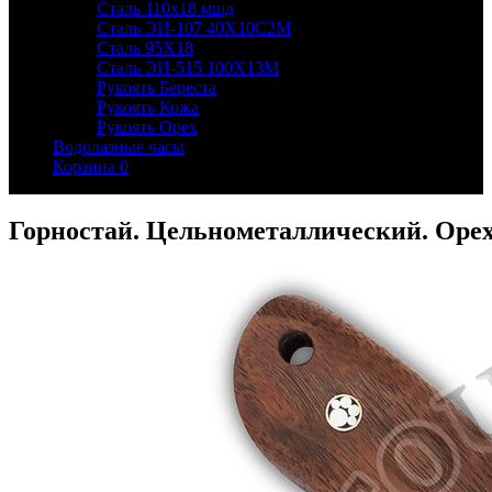
Сталь 110х18 мшд
Сталь ЭИ-107 40Х10С2М
Сталь 95Х18
Сталь ЭИ-515 100Х13М
Рукоять Береста
Рукоять Кожа
Рукоять Орех
Водолазные часы
Корзина
0
Горностай. Цельнометаллический. Оре