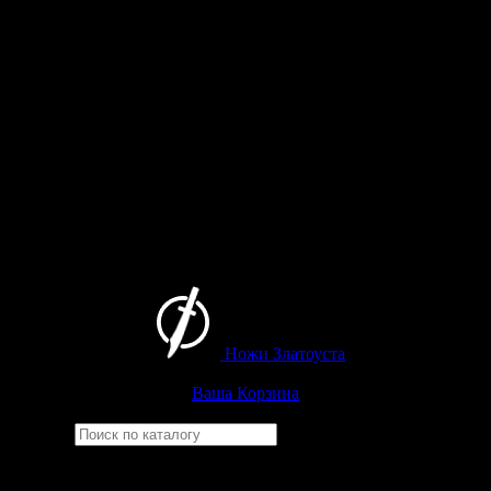
Ножи Златоуста
Интернет-магазин
Златоустовских ножей
Ваша Корзина
Найти
Например,
финка