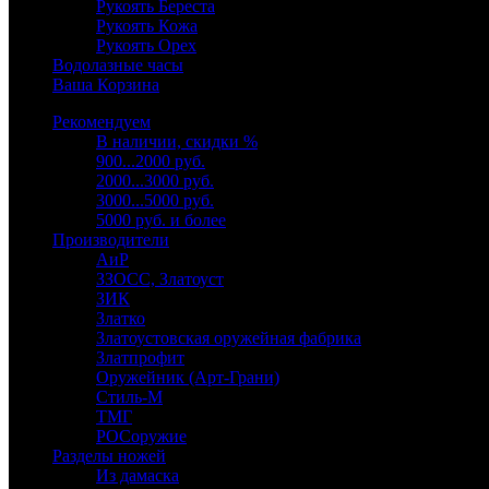
Рукоять Береста
Рукоять Кожа
Рукоять Орех
Водолазные часы
Ваша Корзина
Рекомендуем
В наличии, скидки %
900...2000 руб.
2000...3000 руб.
3000...5000 руб.
5000 руб. и более
Производители
АиР
ЗЗОСС, Златоуст
ЗИК
Златко
Златоустовская оружейная фабрика
Златпрофит
Оружейник (Арт-Грани)
Стиль-М
ТМГ
РОСоружие
Разделы ножей
Из дамаска