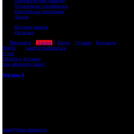
Производители (бренды)
Подарочные сертификаты
Партнёрская программа
Акции
История заказов
Рассылка
мы
Вконтакте
,
Акции
,
Видео
,
Отзывы
,
Контакты
Войти
или
зарегистрироваться
О нас
Оплата и доставка
Как оформить заказ?
Корзина
0
ПН-ПТ: 8:00-17:00 (МСК)
order@from-zlatoust.ru