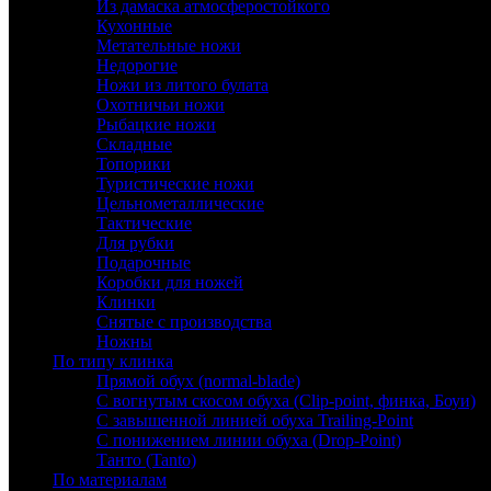
Из дамаска атмосферостойкого
Кухонные
Метательные ножи
Недорогие
Ножи из литого булата
Охотничьи ножи
Рыбацкие ножи
Складные
Топорики
Туристические ножи
Цельнометаллические
Тактические
Для рубки
Подарочные
Коробки для ножей
Клинки
Снятые с производства
Ножны
По типу клинка
Прямой обух (normal-blade)
С вогнутым скосом обуха (Clip-point, финка, Боуи)
С завышенной линией обуха Trailing-Point
С понижением линии обуха (Drop-Point)
Танто (Tanto)
По материалам