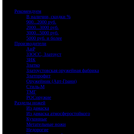
Выберите категорию
Рекомендуем
В наличии, скидки %
900...2000 руб.
2000...3000 руб.
3000...5000 руб.
5000 руб. и более
Производители
АиР
ЗЗОСС, Златоуст
ЗИК
Златко
Златоустовская оружейная фабрика
Златпрофит
Оружейник (Арт-Грани)
Стиль-М
ТМГ
РОСоружие
Разделы ножей
Из дамаска
Из дамаска атмосферостойкого
Кухонные
Метательные ножи
Недорогие