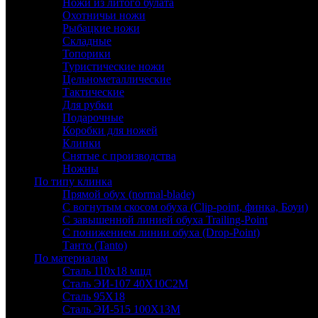
Ножи из литого булата
Охотничьи ножи
Рыбацкие ножи
Складные
Топорики
Туристические ножи
Цельнометаллические
Тактические
Для рубки
Подарочные
Коробки для ножей
Клинки
Снятые с производства
Ножны
По типу клинка
Прямой обух (normal-blade)
С вогнутым скосом обуха (Clip-point, финка, Боуи)
С завышенной линией обуха Trailing-Point
С понижением линии обуха (Drop-Point)
Танто (Tanto)
По материалам
Сталь 110х18 мшд
Сталь ЭИ-107 40Х10С2М
Сталь 95Х18
Сталь ЭИ-515 100Х13М