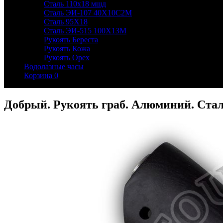
Сталь 110х18 мшд
Сталь ЭИ-107 40Х10С2М
Сталь 95Х18
Сталь ЭИ-515 100Х13М
Рукоять Береста
Рукоять Кожа
Рукоять Орех
Водолазные часы
Корзина
0
Добрый. Рукоять граб. Алюминий. Ста