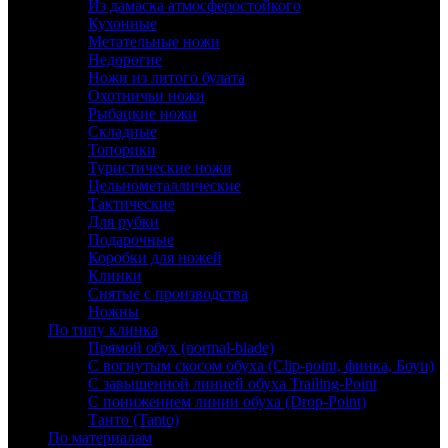
Из дамаска атмосферостойкого
Кухонные
Метательные ножи
Недорогие
Ножи из литого булата
Охотничьи ножи
Рыбацкие ножи
Складные
Топорики
Туристические ножи
Цельнометаллические
Тактические
Для рубки
Подарочные
Коробки для ножей
Клинки
Снятые с производства
Ножны
По типу клинка
Прямой обух (normal-blade)
С вогнутым скосом обуха (Clip-point, финка, Боуи)
С завышенной линией обуха Trailing-Point
С понижением линии обуха (Drop-Point)
Танто (Tanto)
По материалам