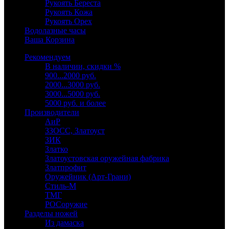
Рукоять Береста
Рукоять Кожа
Рукоять Орех
Водолазные часы
Ваша Корзина
Рекомендуем
В наличии, скидки %
900...2000 руб.
2000...3000 руб.
3000...5000 руб.
5000 руб. и более
Производители
АиР
ЗЗОСС, Златоуст
ЗИК
Златко
Златоустовская оружейная фабрика
Златпрофит
Оружейник (Арт-Грани)
Стиль-М
ТМГ
РОСоружие
Разделы ножей
Из дамаска