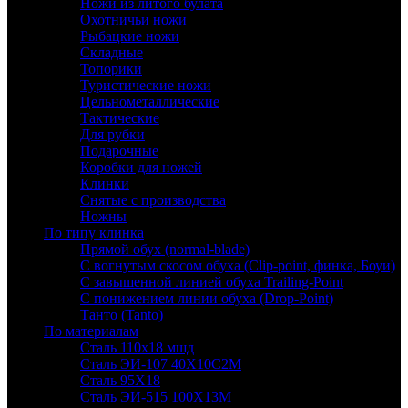
Ножи из литого булата
Охотничьи ножи
Рыбацкие ножи
Складные
Топорики
Туристические ножи
Цельнометаллические
Тактические
Для рубки
Подарочные
Коробки для ножей
Клинки
Снятые с производства
Ножны
По типу клинка
Прямой обух (normal-blade)
С вогнутым скосом обуха (Clip-point, финка, Боуи)
С завышенной линией обуха Trailing-Point
С понижением линии обуха (Drop-Point)
Танто (Tanto)
По материалам
Сталь 110х18 мшд
Сталь ЭИ-107 40Х10С2М
Сталь 95Х18
Сталь ЭИ-515 100Х13М