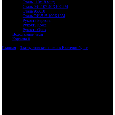
Сталь 110х18 мшд
Сталь ЭИ-107 40Х10С2М
Сталь 95Х18
Сталь ЭИ-515 100Х13М
Рукоять Береста
Рукоять Кожа
Рукоять Орех
Водолазные часы
Корзина
0
Главная
»
Златоустовские ножи в Екатеринбурге
Ножи Златоуста с доставкой в
Екатеринбург и Свердловскую область
Вы можете заказать Златоустовские ножи с доставкой
транспортной компанией СДЭК.
Офисы и пункты выдачи СДЭК:
Екатеринбург
ул. Белинского
232
+73433794422,
+79122450245
Пн-Пт 10:00-20:00, Сб 10:00-16:00, Вс 10:00-
14:00
На Белинского