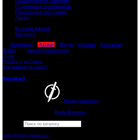
Производители (бренды)
Подарочные сертификаты
Партнёрская программа
Акции
История заказов
Рассылка
мы
Вконтакте
,
Акции
,
Видео
,
Отзывы
,
Контакты
Войти
или
зарегистрироваться
О нас
Оплата и доставка
Как оформить заказ?
Корзина
0
Ножи Златоуста
Интернет-магазин
Златоустовских ножей
Ваша Корзина
Найти
Например,
барс
ПН-ПТ: 8:00-17:00 (МСК)
order@from-zlatoust.ru