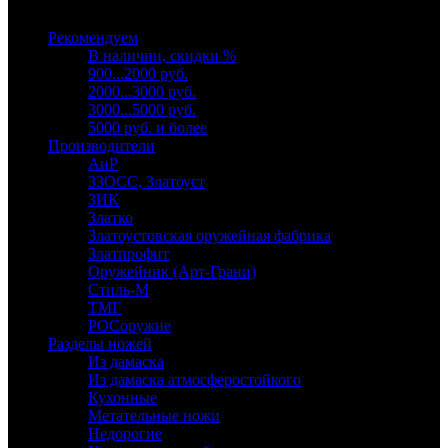
Выберите категорию
Рекомендуем
В наличии, скидки %
900...2000 руб.
2000...3000 руб.
3000...5000 руб.
5000 руб. и более
Производители
АиР
ЗЗОСС, Златоуст
ЗИК
Златко
Златоустовская оружейная фабрика
Златпрофит
Оружейник (Арт-Грани)
Стиль-М
ТМГ
РОСоружие
Разделы ножей
Из дамаска
Из дамаска атмосферостойкого
Кухонные
Метательные ножи
Недорогие